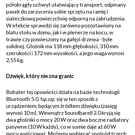
półokrągły uchwyt ułatwiający transport, odpinany
pasek do zarzucenia sobie sprzętu na ramię i
siateczkową powierzchnię odporną na zabrudzenia.
W efekcie sprawdzi się zarówno pozostawiony na
blatu stołu w domu, jak i w plenerze na kocu, w
trawie czy powieszony na gałęzi drzewa - byle
solidnej. Głośnik ma 118 mm głębokości, 310 mm
szerokości i 172 mm wysokości, a jego waga wynosi
2,55 kg.
Dźwięk, który nie zna granic
Bohater tej opowieści działa na bazie technologii
Bluetooth 5.0, łącząc się w ten sposób z
urządzeniem, będącym źródłem dźwięku (zasięg
wynosi 10 m). Wewnątrz Soundbarell 2.0 kryją się
dwa głośniki o mocy 20 W oraz dwa boczne radiatory
pasywne (10 W każdy), co w sumie daje aż 60 W
mocy wyjściowej. Możemy wybierać spośród trzech