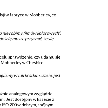
sji w fabryce w Mobberley, co
go nie robimy filmów kolorowych”.
dością muszę przyznać, że się
celu sprawdzenie, czy uda mu się
 Mobberley w Cheshire.
ęliśmy w tak krótkim czasie, jest
aźnie analogowym wyglądzie.
i. Jest dostępny w kasecie z
rzy ISO 200 w dobrym, spójnym