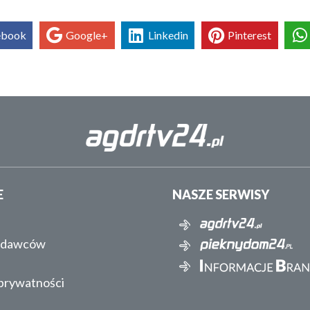
ebook
Google+
Linkedin
Pinterest
E
NASZE SERWISY
ydawców
 prywatności