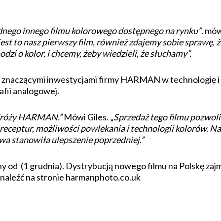
dnego innego filmu kolorowego dostępnego na rynku”
. mów
est to nasz pierwszy film, również zdajemy sobie sprawę, że
dzi o kolor, i chcemy, żeby wiedzieli, że słuchamy”.
e znaczącymi inwestycjami firmy HARMAN w technologię i j
fii analogowej.
odróży HARMAN.”
Mówi Giles. „
Sprzedaż tego filmu pozwoli
 receptur, możliwości powlekania i technologii kolorów. N
wa stanowiła ulepszenie poprzedniej.”
d (1 grudnia). Dystrybucją nowego filmu na Polskę zajmuj
naleźć na stronie harmanphoto.co.uk