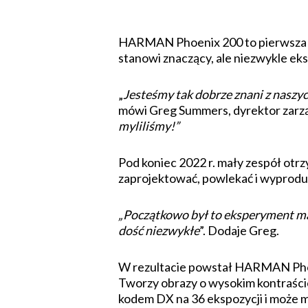
HARMAN Phoenix 200 to pierwsza w 
stanowi znaczący, ale niezwykle ek
„
Jesteśmy tak dobrze znani z naszyc
mówi Greg Summers, dyrektor zarz
myliliśmy!”
Pod koniec 2022 r. mały zespół otr
zaprojektować, powlekać i wyprod
„Początkowo był to eksperyment mają
dość niezwykłe
”. Dodaje Greg.
W rezultacie powstał HARMAN Phoe
Tworzy obrazy o wysokim kontraście
kodem DX na 36 ekspozycji i może mi