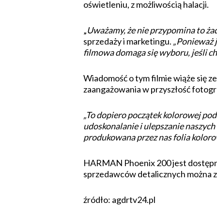
oświetleniu, z możliwością halacji.
„
Uważamy, że nie przypomina to ża
sprzedaży i marketingu.
„Ponieważ j
filmowa domaga się wyboru, jeśli cho
Wiadomość o tym filmie wiąże się z
zaangażowania w przyszłość fotogra
„To dopiero początek kolorowej p
udoskonalanie i ulepszanie naszych
produkowana przez nas folia koloro
HARMAN Phoenix 200 jest dostępny o
sprzedawców detalicznych można z
źródło: agdrtv24.pl