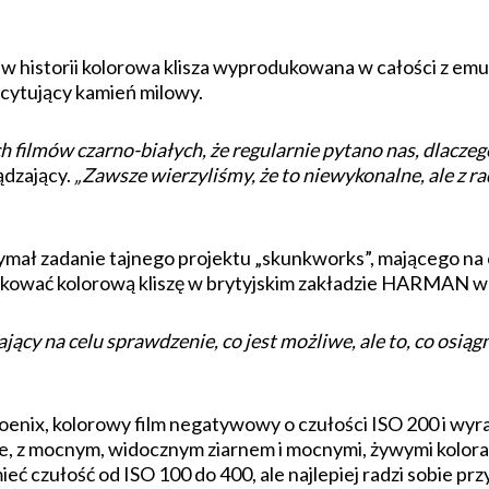
historii kolorowa klisza wyprodukowana w całości z emul
scytujący kamień milowy.
h filmów czarno-białych, że regularnie pytano nas, dlacze
ądzający.
„Zawsze wierzyliśmy, że to niewykonalne, ale z ra
zymał zadanie tajnego projektu „skunkworks”, mającego na 
ukować kolorową kliszę w brytyjskim zakładzie HARMAN w
cy na celu sprawdzenie, co jest możliwe, ale to, co osiągn
nix, kolorowy film negatywowy o czułości ISO 200 i wyr
, z mocnym, widocznym ziarnem i mocnymi, żywymi koloram
eć czułość od ISO 100 do 400, ale najlepiej radzi sobie p