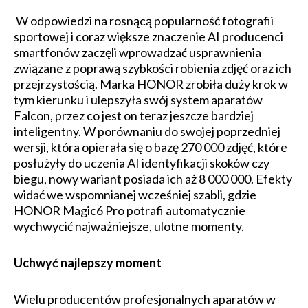
W odpowiedzi na rosnącą popularność fotografii
sportowej i coraz większe znaczenie AI producenci
smartfonów zaczęli wprowadzać usprawnienia
związane z poprawą szybkości robienia zdjęć oraz ich
przejrzystością. Marka HONOR zrobiła duży krok w
tym kierunku i ulepszyła swój system aparatów
Falcon, przez co jest on teraz jeszcze bardziej
inteligentny. W porównaniu do swojej poprzedniej
wersji, która opierała się o bazę 270 000 zdjęć, które
posłużyły do uczenia AI identyfikacji skoków czy
biegu, nowy wariant posiada ich aż 8 000 000. Efekty
widać we wspomnianej wcześniej szabli, gdzie
HONOR Magic6 Pro potrafi automatycznie
wychwycić najważniejsze, ulotne momenty.
Uchwyć najlepszy moment
Wielu producentów profesjonalnych aparatów w