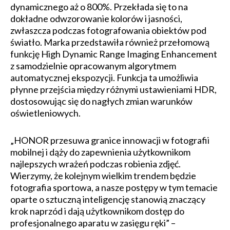
dynamicznego aż o 800%. Przekłada się to na
dokładne odwzorowanie kolorów i jasności,
zwłaszcza podczas fotografowania obiektów pod
światło. Marka przedstawiła również przełomową
funkcję High Dynamic Range Imaging Enhancement
z samodzielnie opracowanym algorytmem
automatycznej ekspozycji. Funkcja ta umożliwia
płynne przejścia między różnymi ustawieniami HDR,
dostosowując się do nagłych zmian warunków
oświetleniowych.
„HONOR przesuwa granice innowacji w fotografii
mobilnej i dąży do zapewnienia użytkownikom
najlepszych wrażeń podczas robienia zdjęć.
Wierzymy, że kolejnym wielkim trendem będzie
fotografia sportowa, a nasze postępy w tym temacie
oparte o sztuczną inteligencję stanowią znaczący
krok naprzód i dają użytkownikom dostęp do
profesjonalnego aparatu w zasięgu ręki” –