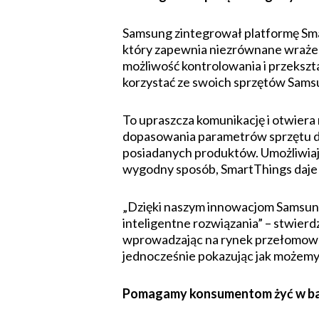
Samsung zintegrował platformę Sm
który zapewnia niezrównane wrażen
możliwość kontrolowania i przeksz
korzystać ze swoich sprzętów Samsun
To upraszcza komunikację i otwiera
dopasowania parametrów sprzętu do
posiadanych produktów. Umożliwiaj
wygodny sposób, SmartThings daje im
„Dzięki naszym innowacjom Samsung
inteligentne rozwiązania” – stwier
wprowadzając na rynek przełomowe r
jednocześnie pokazując jak możemy 
Pomagamy konsumentom żyć w ba