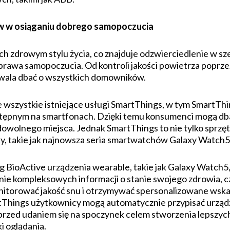
 w osiąganiu dobrego samopoczucia
 zdrowym stylu życia, co znajduje odzwierciedlenie w sz
prawa samopoczucia. Od kontroli jakości powietrza poprz
wala dbać o wszystkich domowników.
 wszystkie istniejące usługi SmartThings, w tym SmartThi
ostępnym na smartfonach. Dzięki temu konsumenci mogą db
owolnego miejsca. Jednak SmartThings to nie tylko sprz
y, takie jak najnowsza seria smartwatchów Galaxy Watch5
BioActive urządzenia wearable, takie jak Galaxy Watch5,
ie kompleksowych informacji o stanie swojego zdrowia, cz
itorować jakość snu i otrzymywać spersonalizowane wskaz
rtThings użytkownicy mogą automatycznie przypisać urząd
przed udaniem się na spoczynek celem stworzenia lepszyc
i oglądania.