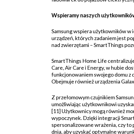
Wspieramy naszych użytkowników
Samsung wspiera użytkowników w ich
urządzeń, których zadaniem jest po
nad zwierzętami – SmartThings poz
SmartThings Home Life centralizuje
Care, Air Care i Energy, w hubie d
funkcjonowaniem swojego domu z d
Obejmuje również urządzenia Galax
Z przełomowym czujnikiem Samsung 
umożliwiając użytkownikowi uzyskan
[11] Użytkownicy mogą również mon
wypoczynek. Dzięki integracji Sma
spersonalizowane wrażenia, czy to 
dnia, aby uzyskać optymalne warunk