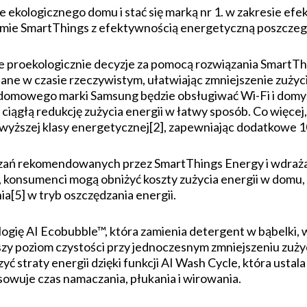
e ekologicznego domu i stać się marką nr 1. w zakresie e
ormie SmartThings z efektywnością energetyczną poszcze
proekologicznie decyzje za pomocą rozwiązania SmartThi
ane w czasie rzeczywistym, ułatwiając zmniejszenie zużyc
omowego marki Samsung będzie obsługiwać Wi-Fi i domyś
iągłą redukcję zużycia energii w łatwy sposób. Co więcej
yższej klasy energetycznej[2], zapewniając dodatkowe 10
ązań rekomendowanych przez SmartThings Energy i wdrażaj
4], konsumenci mogą obniżyć koszty zużycia energii w domu
a[5] w tryb oszczędzania energii.
ogię AI Ecobubble™, która zamienia detergent w bąbelki, 
zy poziom czystości przy jednoczesnym zmniejszeniu zużyc
ć straty energii dzięki funkcji AI Wash Cycle, która usta
sowuje czas namaczania, płukania i wirowania.