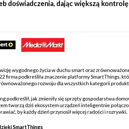
eb doświadczenia, dając większą kontrol
wizję wygodnego życia w duchu smart oraz zrównoważonej 
22 firma podkreśliła znaczenie platformy SmartThings, któ
 i zrównoważonego rozwoju dla wszystkich kategorii produ
g podkreślił, jak zmieniły się sprzęty gospodarstwa domow
zem tworzą dziś ekosystem urządzeń inteligentnie połączo
rawiać, by każdy dzień przynosił więcej radości i rozrywki.
dzięki SmartThings