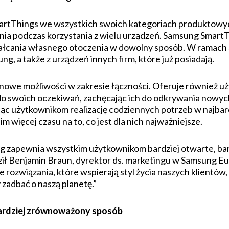
artThings we wszystkich swoich kategoriach produktowy
ia podczas korzystania z wielu urządzeń. Samsung Smart
tałcania własnego otoczenia w dowolny sposób. W ramac
g, a także z urządzeń innych firm, które już posiadają.
 nowe możliwości w zakresie łączności. Oferuje również u
 swoich oczekiwań, zachęcając ich do odkrywania nowych 
ąc użytkownikom realizację codziennych potrzeb w najbar
 więcej czasu na to, co jest dla nich najważniejsze.
 zapewnia wszystkim użytkownikom bardziej otwarte, bard
dził Benjamin Braun, dyrektor ds. marketingu w Samsung E
ozwiązania, które wspierają styl życia naszych klientów
zadbać o naszą planetę.”
rdziej zrównoważony sposób