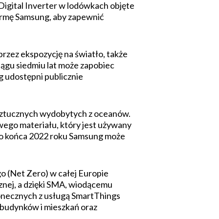
Digital Inverter w lodówkach objęte
firmę Samsung, aby zapewnić
przez ekspozycję na światło, także
ciągu siedmiu lat może zapobiec
 udostępni publicznie
 sztucznych wydobytych z oceanów.
wego materiału, który jest używany
. Do końca 2022 roku Samsung może
 (Net Zero) w całej Europie
znej, a dzięki SMA, wiodącemu
onecznych z usługą SmartThings
budynków i mieszkań oraz