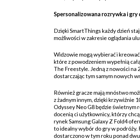
Spersonalizowana rozrywka i gry 
Dzięki SmartThings każdy dzień sta
możliwości w zakresie oglądania ulub
Widzowie mogą wybierać i kreować
które z powodzeniem wypełnią całą 
The Freestyle. Jedną z nowości na 
dostarczając tym samym nowych wra
Również gracze mają mnóstwo możl
z żadnym innym, dzięki krzywiźnie 
Odyssey Neo G8 będzie świetnym roz
docenią ci użytkownicy, którzy ch
rynek Samsung Galaxy Z Fold4 oferu
to idealny wybór do gry w podróży. 
dostarczono w tym roku ponad dwuk