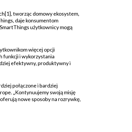
ch[1], tworząc domowy ekosystem,
Things, daje konsumentom
h SmartThings użytkownicy mogą
żytkownikom więcej opcji
funkcji i wykorzystania
dziej efektywny, produktywny i
ziej połączone i bardziej
urope. „Kontynuujemy swoją misję
, oferują nowe sposoby na rozrywkę,