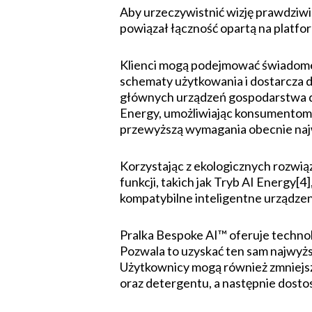
Aby urzeczywistnić wizję prawdziwi
powiązał łączność opartą na platf
Klienci mogą podejmować świadome 
schematy użytkowania i dostarcza d
głównych urządzeń gospodarstwa d
Energy, umożliwiając konsumentom c
przewyższą wymagania obecnie najw
Korzystając z ekologicznych rozwi
funkcji, takich jak Tryb AI Energy[
kompatybilne inteligentne urządzeni
Pralka Bespoke AI™ oferuje technol
Pozwala to uzyskać ten sam najwyżs
Użytkownicy mogą również zmniejszy
oraz detergentu, a następnie dosto