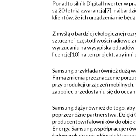
Ponadto silnik Digital Inverter w p
są 20-letnią gwarancją[7], najbar
klientów, że ich urządzenia nie będ
Z myślą o bardziej ekologicznej roz
sztuczne i częstotliwości radiowe z 
wyrzucaniu na wysypiska odpadów p
licencję[10] na ten projekt, aby inn
Samsung przykłada również dużą wa
Firma zmienia przeznaczenie porzuc
przy produkcji urządzeń mobilnych, 
zapobiec przedostaniu się do ocean
Samsung dąży również do tego, aby
poprzez różne partnerstwa. Dzięki 
producentowi falowników do obiekt
Energy. Samsung współpracuje równ
ładowarek do pojazdów elektrycznyc