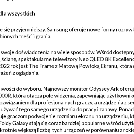
dla wszystkich
je się przyjemniejszy. Samsung oferuje nowe formy rozrywk
ionych treści i grania.
 swoje doświadczenia na wiele sposobów. Wśród dostępny
ścianę, spektakularne telewizory Neo QLED 8K Excellence
2022 rok jest The Frame z Matową Powłoką Ekranu, która o
żeń z oglądania.
iwości do wyboru. Najnowszy monitor Odyssey Ark oferuj
1000R, która otacza pole widzenia, zapewniając użytkown
wiązaniem dla profesjonalnych graczy, a urządzenia z ser
cą używać tego samego urządzenia do pracy i zabawy. Po
je graczom podwojenie rozmiaru ekranu na urządzeniu, któr
Foldy Galaxy stają się coraz bardziej popularne wśród uży
rotnie większą liczbę tych urządzeń w porównaniu z roki