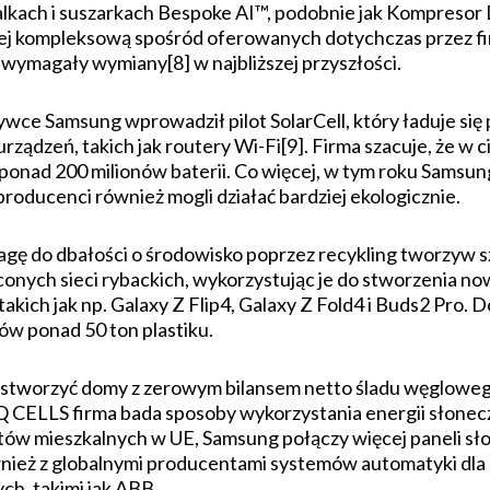
ralkach i suszarkach Bespoke AI™, podobnie jak Kompresor 
dziej kompleksową spośród oferowanych dotychczas przez 
ą wymagały wymiany[8] w najbliższej przyszłości.
rywce Samsung wprowadził pilot SolarCell, który ładuje się 
urządzeń, takich jak routery Wi-Fi[9]. Firma szacuje, że w 
onad 200 milionów baterii. Co więcej, w tym roku Samsung
i producenci również mogli działać bardziej ekologicznie.
gę do dbałości o środowisko poprzez recykling tworzyw
onych sieci rybackich, wykorzystując je do stworzenia no
takich jak np. Galaxy Z Flip4, Galaxy Z Fold4 i Buds2 Pro
ów ponad 50 ton plastiku.
 stworzyć domy z zerowym bilansem netto śladu węglowego
Q CELLS firma bada sposoby wykorzystania energii słonec
ów mieszkalnych w UE, Samsung połączy więcej paneli sł
ież z globalnymi producentami systemów automatyki dla 
h, takimi jak ABB.