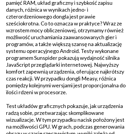
pamięć RAM, układ graficzny i szybkość zapisu
danych, różnica w wynikach jedno- i
czterordzeniowego dongla jest prawie
sześciokrotna. Co to oznacza w praktyce? Wraz ze
wzrostem mocy obliczeniowej, otrzymamy również
możliwość uruchamiania zaawansowanych gier i
programów, a także większą szansę na aktualizację
systemu operacyjnego Android. Testy wykonane
programem Sunspider pokazują wydajność silnika
JavaScript przeglądarki internetowej. Najwyższy
komfort zapewnią urządzenia, oferujące najkrótszy
czas reakcji. W przypadku dongli Measy, różnica
pomiędzy kolejnymi wersjami jest proporcjonalna do
ilości rdzeni w procesorze.
Test układów graficznych pokazuje, jak urządzenia
radzą sobie, przetwarzając skomplikowane
wizualizacje. W tym przypadku nacisk położony jest
na możliwości GPU. W grach, podczas generowania
obrazu w czasie rzeczywistym, wyniki zależą od