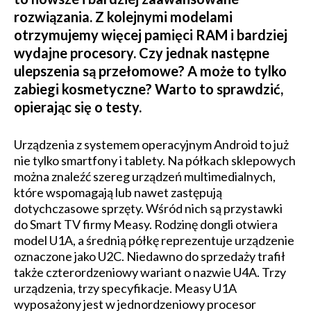
rozwiązania. Z kolejnymi modelami
otrzymujemy więcej pamięci RAM i bardziej
wydajne procesory. Czy jednak następne
ulepszenia są przełomowe? A może to tylko
zabiegi kosmetyczne? Warto to sprawdzić,
opierając się o testy.
Urządzenia z systemem operacyjnym Android to już
nie tylko smartfony i tablety. Na półkach sklepowych
można znaleźć szereg urządzeń multimedialnych,
które wspomagają lub nawet zastępują
dotychczasowe sprzęty. Wśród nich są przystawki
do Smart TV firmy Measy. Rodzinę dongli otwiera
model U1A, a średnią półkę reprezentuje urządzenie
oznaczone jako U2C. Niedawno do sprzedaży trafił
także czterordzeniowy wariant o nazwie U4A. Trzy
urządzenia, trzy specyfikacje. Measy U1A
wyposażony jest w jednordzeniowy procesor