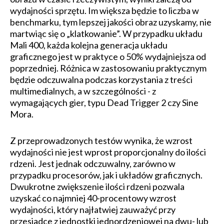
wydajności sprzętu. Im większa będzie to liczba w
benchmarku, tym lepszej jakości obraz uzyskamy, nie
martwiąc się o „klatkowanie”. W przypadku układu
Mali 400, każda kolejna generacja układu
graficznego jest w praktyce o 50% wydajniejsza od
poprzedniej. Różnica w zastosowaniu praktycznym
będzie odczuwalna podczas korzystania z treści
multimedialnych, a w szczególności - z
wymagających gier, typu Dead Trigger 2 czy Sine
Mora.
Z przeprowadzonych testów wynika, że wzrost
wydajności nie jest wprost proporcjonalny do ilości
rdzeni. Jest jednak odczuwalny, zarówno w
przypadku procesorów, jak i układów graficznych.
Dwukrotne zwiększenie ilości rdzeni pozwala
uzyskać co najmniej 40-procentowy wzrost
wydajności, który najłatwiej zauważyć przy
przesiadce z jednostki jednordzeniowej na dwu- lub