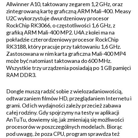
Allwinner A10, taktowany zegarem 1,2 GHz, oraz
zintegrowaną kartę graficzną ARM Mali-400. Measy
U2C wykorzystuje dwurdzeniowy procesor
RockChip RK3066, o częstotliwości 1,6 GHz, z
grafiką ARM Mali-400 MP2. U4A z kolei ma na
pokładzie czterordzeniowy procesor RockChip
RK3188, który pracuje przy taktowaniu 1,6 GHz.
Zastosowana w nim karta graficzna Mali-400 MP4
może być natomiast taktowana do 600 MHz.
Wszystkie trzy urządzenia posiadają po 1 GB pamięci
RAM DDR3.
Dongle muszą radzić sobie z wielozadaniowością,
odtwarzaniem filmów HD, przeglądaniem Internetu i
grami. Od ich wydajności zależy przecież zabawa
całej rodziny. Gdy spojrzymy na testy w aplikacji
AnTuTu, dowiemy się, jak zmieniają się możliwości
procesorów w poszczególnych modelach. Biorąc
pod uwagę, że poza CPU, program sprawdza też