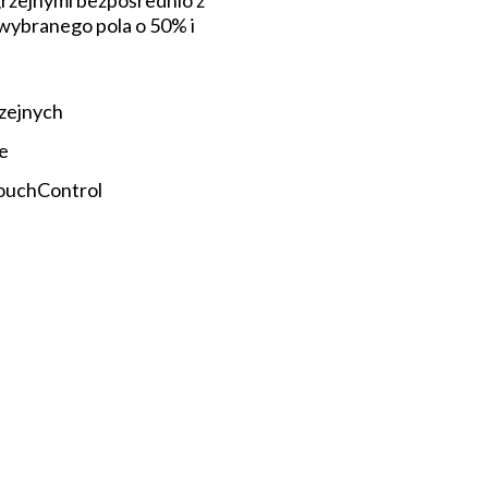
rzejnymi bezpośrednio z
 wybranego pola o 50% i
rzejnych
e
TouchControl