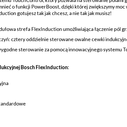
emu TouchControl, który pozwala na sterowanie polami g
nieć o funkcji PowerBoost, dzięki której zwiększymy moc
ction gotujesz tak jak chcesz, a nie tak jak musisz!
ułowa strefa FlexInduction umożliwiająca łączenie pól g
yń: cztery oddzielnie sterowane owalne cewki indukcyjn
: wygodne sterowanie za pomocą innowacyjnego systemu 
ukcyjnej Bosch FlexInduction:
yjna
 standardowe