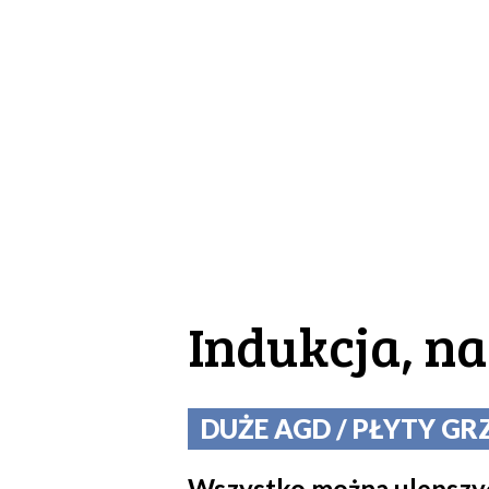
Indukcja, na
DUŻE AGD / PŁYTY GRZE
Wszystko można ulepszyć 