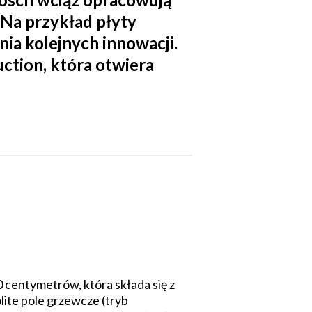
Na przykład płyty
ia kolejnych innowacji.
ction, która otwiera
0 centymetrów, która składa się z
lite pole grzewcze (tryb