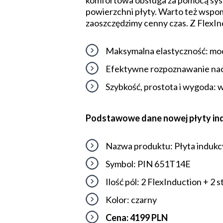
komfortowa obsługa za pomocą syst
powierzchni płyty. Warto też wspom
zaoszczędzimy cenny czas. Z FlexIndu
Maksymalna elastyczność: mod
Efektywne rozpoznawanie nacz
Szybkość, prostota i wygoda
Podstawowe dane nowej płyty ind
Nazwa produktu: Płyta indukc
Symbol: PIN 651T14E
Ilość pól: 2 FlexInduction + 2
Kolor: czarny
Cena: 4199 PLN