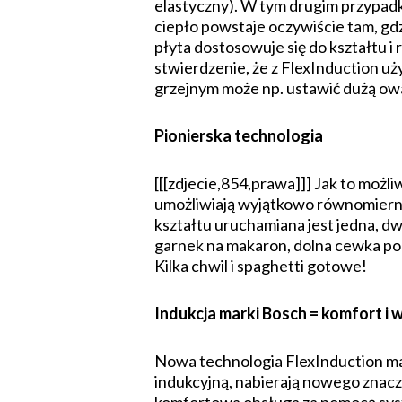
elastyczny). W tym drugim przypadk
ciepło powstaje oczywiście tam, gdz
płyta dostosowuje się do kształtu 
stwierdzenie, że z FlexInduction 
grzejnym może np. ustawić dużą owa
Pionierska technologia
[[[zdjecie,854,prawa]]] Jak to moż
umożliwiają wyjątkowo równomierną 
kształtu uruchamiana jest jedna, dw
garnek na makaron, dolna cewka po
Kilka chwil i spaghetti gotowe!
Indukcja marki Bosch = komfort i
Nowa technologia FlexInduction mar
indukcyjną, nabierają nowego znacze