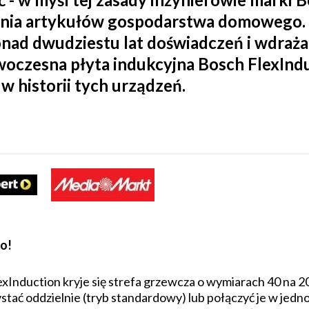
enia artykułów gospodarstwa domowego. 
ad dwudziestu lat doświadczeń i wdrażan
woczesna płyta indukcyjna Bosch FlexIndu
w historii tych urządzeń.
ło!
exInduction kryje się strefa grzewcza o wymiarach 40 na 2
tać oddzielnie (tryb standardowy) lub połączyć je w jedno