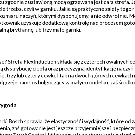
u zgodnie z ustawioną mocą ogrzewana jest cała strefa. J
ie trzeba, czyli w garnku. Jakie są praktyczne zalety tego
i rozmiaru naczyń, którymi dysponujemy, a nie odwrotnie. 
użytkownik uzyskuje dodatkową kontrolę nad procesem goto
lną brytfannę lub trzy małe garnki.
liwe? Strefa FlexInduction składa się z czterech owalnych
dystrybucję ciepła oraz precyzyjną identyfikację naczyń. 
ie, trzy lub cztery cewki. I tak na dwóch górnych cewkac
dgrzeje nam sos bulgoczący w małym rondelku, zaś środk
 wygoda
ki Bosch sprawia, że elastyczność i wydajność, które od z
nia, zaś gotowanie jest jeszcze przyjemniejsze i bezpiecz