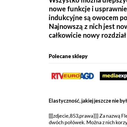
nowe funkcje i usprawni
indukcyjne są owocem pon
Najnowszą z nich jest no
całkowicie nowy rozdział 
Polecane sklepy
Elastyczność, jakiej jeszcze nie by
[[[zdjecie,853,prawa]]] Za nazwą Fl
dwóch połówek. Można z nich korzys