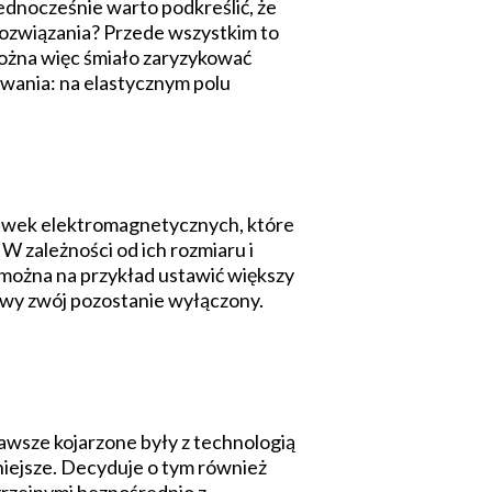
ednocześnie warto podkreślić, że
 rozwiązania? Przede wszystkim to
Można więc śmiało zaryzykować
wania: na elastycznym polu
 cewek elektromagnetycznych, które
W zależności od ich rozmiaru i
h można na przykład ustawić większy
owy zwój pozostanie wyłączony.
awsze kojarzone były z technologią
niejsze. Decyduje o tym również