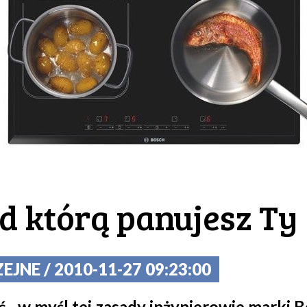
d którą panujesz Ty
JNE / 2010-11-27 09:23:00
- w myśl tej zasady inżynierowie marki 