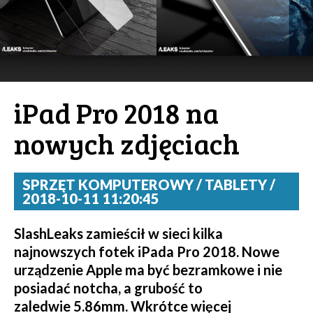
iPad Pro 2018 na
nowych zdjęciach
SPRZĘT KOMPUTEROWY / TABLETY /
2018-10-11 11:20:45
SlashLeaks zamieścił w sieci kilka
najnowszych fotek iPada Pro 2018. Nowe
urządzenie Apple ma być bezramkowe i nie
posiadać notcha, a grubość to
zaledwie 5.86mm. Wkrótce więcej