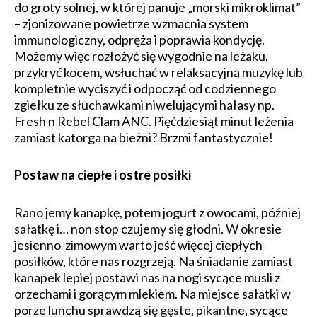
do groty solnej, w której panuje „morski mikroklimat”
– zjonizowane powietrze wzmacnia system
immunologiczny, odpręża i poprawia kondycję.
Możemy więc rozłożyć się wygodnie na leżaku,
przykryć kocem, wsłuchać w relaksacyjną muzykę lub
kompletnie wyciszyć i odpocząć od codziennego
zgiełku ze słuchawkami niwelującymi hałasy np.
Fresh n Rebel Clam ANC. Pięćdziesiąt minut leżenia
zamiast katorga na bieżni? Brzmi fantastycznie!
Postaw na ciepłe i ostre posiłki
Rano jemy kanapkę, potem jogurt z owocami, później
sałatkę i… non stop czujemy się głodni. W okresie
jesienno-zimowym warto jeść więcej ciepłych
posiłków, które nas rozgrzeją. Na śniadanie zamiast
kanapek lepiej postawi nas na nogi sycące musli z
orzechami i gorącym mlekiem. Na miejsce sałatki w
porze lunchu sprawdzą się gęste, pikantne, sycące