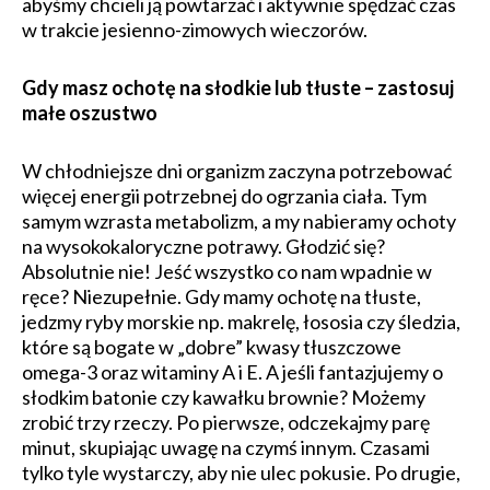
abyśmy chcieli ją powtarzać i aktywnie spędzać czas
w trakcie jesienno-zimowych wieczorów.
Gdy masz ochotę na słodkie lub tłuste – zastosuj
małe oszustwo
W chłodniejsze dni organizm zaczyna potrzebować
więcej energii potrzebnej do ogrzania ciała. Tym
samym wzrasta metabolizm, a my nabieramy ochoty
na wysokokaloryczne potrawy. Głodzić się?
Absolutnie nie! Jeść wszystko co nam wpadnie w
ręce? Niezupełnie. Gdy mamy ochotę na tłuste,
jedzmy ryby morskie np. makrelę, łososia czy śledzia,
które są bogate w „dobre” kwasy tłuszczowe
omega-3 oraz witaminy A i E. A jeśli fantazjujemy o
słodkim batonie czy kawałku brownie? Możemy
zrobić trzy rzeczy. Po pierwsze, odczekajmy parę
minut, skupiając uwagę na czymś innym. Czasami
tylko tyle wystarczy, aby nie ulec pokusie. Po drugie,