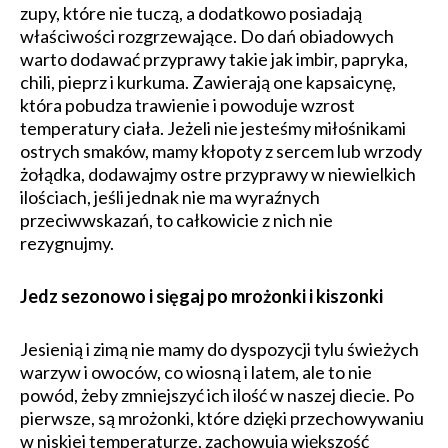
zupy, które nie tuczą, a dodatkowo posiadają
właściwości rozgrzewające. Do dań obiadowych
warto dodawać przyprawy takie jak imbir, papryka,
chili, pieprz i kurkuma. Zawierają one kapsaicynę,
która pobudza trawienie i powoduje wzrost
temperatury ciała. Jeżeli nie jesteśmy miłośnikami
ostrych smaków, mamy kłopoty z sercem lub wrzody
żołądka, dodawajmy ostre przyprawy w niewielkich
ilościach, jeśli jednak nie ma wyraźnych
przeciwwskazań, to całkowicie z nich nie
rezygnujmy.
Jedz sezonowo i sięgaj po mrożonki i kiszonki
Jesienią i zimą nie mamy do dyspozycji tylu świeżych
warzyw i owoców, co wiosną i latem, ale to nie
powód, żeby zmniejszyć ich ilość w naszej diecie. Po
pierwsze, są mrożonki, które dzięki przechowywaniu
w niskiej temperaturze, zachowują większość