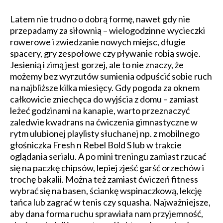
Latem nie trudno o dobrą formę, nawet gdy nie
przepadamy za siłownią – wielogodzinne wycieczki
rowerowe i zwiedzanie nowych miejsc, długie
spacery, gry zespołowe czy pływanie robią swoje.
Jesienią i zimą jest gorzej, ale to nie znaczy, że
możemy bez wyrzutów sumienia odpuścić sobie ruch
na najbliższe kilka miesięcy. Gdy pogoda za oknem
całkowicie zniechęca do wyjścia z domu – zamiast
leżeć godzinami na kanapie, warto przeznaczyć
zaledwie kwadrans na ćwiczenia gimnastyczne w
rytm ulubionej playlisty słuchanej np. z mobilnego
głośniczka Fresh n Rebel Bold S lub w trakcie
oglądania serialu. A po mini treningu zamiast rzucać
się na paczkę chipsów, lepiej zjeść garść orzechów i
trochę bakalii. Można też zamiast ćwiczeń fitness
wybrać się na basen, ściankę wspinaczkową, lekcję
tańca lub zagrać w tenis czy squasha. Najważniejsze,
aby dana forma ruchu sprawiała nam przyjemność,