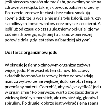
jeśli pierwszy sposób nie zadziała, pozwólmy sobie na
zdrowe przekąski, takie jak owoce, bakalie i orzechy.
Po trzecie, zdrowe fit ciasta bez cukru smakują
równie dobrze, a wcale nie mają tylu kalorii, cukru czy
szkodliwych konserwantów co słodycze z cukierni. A
jeśli już od czasu do czasu ulegniemy pokusie i zjemy
coś niezdrowego, najlepiej to zrobić w pierwszej
połowie dnia, gdy jesteśmy najbardziej aktywni.
Dostarcz organizmowi jodu
W okresie jesienno-zimowym organizm zużywa
więcej jodu. Pierwiastek ten stanowi kluczowy
składnik hormonów tarczycy, które odpowiadają
m.in. za wytworzenie większej ilości ciepła i tempo
przemiany materii. Co zrobić, aby zwiększyć ilość jodu
w organizmie? Po pierwsze, warto zbogacić dietę w
większą ilość ryb morskich, ale również alg, glonów i
spiruliny. Po drugie, dobrze jest wybrać się na seans