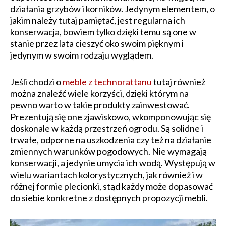
działania grzybów i korników. Jedynym elementem, o
jakim należy tutaj pamiętać, jest regularna ich
konserwacja, bowiem tylko dzięki temu są one w
stanie przez lata cieszyć oko swoim pięknym i
jedynym w swoim rodzaju wyglądem.
Jeśli chodzi o
meble z technorattanu
tutaj również
można znaleźć wiele korzyści, dzięki którym na
pewno warto w takie produkty zainwestować.
Prezentują się one zjawiskowo, wkomponowując się
doskonale w każdą przestrzeń ogrodu. Są solidne i
trwałe, odporne na uszkodzenia czy też na działanie
zmiennych warunków pogodowych. Nie wymagają
konserwacji, a jedynie umycia ich wodą. Występują w
wielu wariantach kolorystycznych, jak również i w
różnej formie plecionki, stąd każdy może dopasować
do siebie konkretne z dostępnych propozycji mebli.