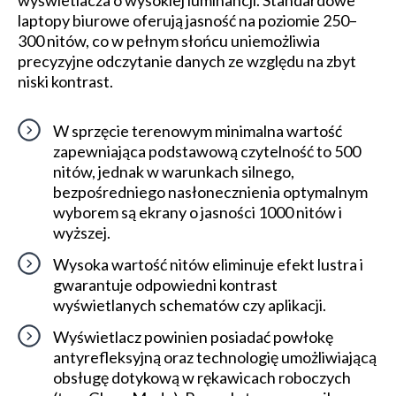
wyświetlacza o wysokiej luminancji. Standardowe
laptopy biurowe oferują jasność na poziomie 250–
300 nitów, co w pełnym słońcu uniemożliwia
precyzyjne odczytanie danych ze względu na zbyt
niski kontrast.
W sprzęcie terenowym minimalna wartość
zapewniająca podstawową czytelność to 500
nitów, jednak w warunkach silnego,
bezpośredniego nasłonecznienia optymalnym
wyborem są ekrany o jasności 1000 nitów i
wyższej.
Wysoka wartość nitów eliminuje efekt lustra i
gwarantuje odpowiedni kontrast
wyświetlanych schematów czy aplikacji.
Wyświetlacz powinien posiadać powłokę
antyrefleksyjną oraz technologię umożliwiającą
obsługę dotykową w rękawicach roboczych