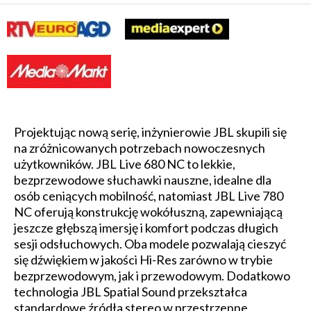
Projektując nową serię, inżynierowie JBL skupili się
na zróżnicowanych potrzebach nowoczesnych
użytkowników. JBL Live 680 NC to lekkie,
bezprzewodowe słuchawki nauszne, idealne dla
osób ceniących mobilność, natomiast JBL Live 780
NC oferują konstrukcję wokółuszną, zapewniającą
jeszcze głębszą imersję i komfort podczas długich
sesji odsłuchowych. Oba modele pozwalają cieszyć
się dźwiękiem w jakości Hi-Res zarówno w trybie
bezprzewodowym, jak i przewodowym. Dodatkowo
technologia JBL Spatial Sound przekształca
standardowe źródła stereo w przestrzenne,