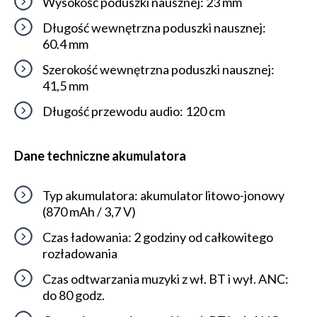
Wysokość poduszki nausznej: 23 mm
Długość wewnętrzna poduszki nausznej:
60.4 mm
Szerokość wewnętrzna poduszki nausznej:
41,5 mm
Długość przewodu audio: 120 cm
Dane techniczne akumulatora
Typ akumulatora: akumulator litowo-jonowy
(870 mAh / 3,7 V)
Czas ładowania: 2 godziny od całkowitego
rozładowania
Czas odtwarzania muzyki z wł. BT i wył. ANC:
do 80 godz.