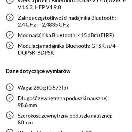
Wersja profilu Bluetooth: A2DP V1.4.0, AVRCP
V1.6.3, HFP V1.9.0
Zakres częstotliwości nadajnika Bluetooth:
2,4 GHz — 2,4835 GHz
Moc nadajnika Bluetooth: <15 dBm (EIRP)
Modulacja nadajnika Bluetooth: GFSK, π/4-
DQPSK, 8DPSK
Dane dotyczące wymiarów
Waga: 260 g (0,573 lb)
Długość zewnętrzna poduszki nausznej:
98,6 mm
Szerokość zewnętrzna poduszki nausznej:
80 mm