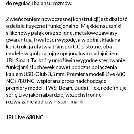
do regulacji balansu rozmów.
Zwieńczeniem nowoczesnej konstrukcji jest dbałość
o detale fizyczne i funkcjonalne. Miękkie nauszniki,
silikonowy pałąk oraz solidne, metalowe zawiasy
gwarantują trwałość i wygodę, a w pełni składana
konstrukcja ułatwia transport. Co istotne, oba
modele współpracują z opcjonalnym nadajnikiem
JBL Smart Tx, który umożliwia wygodne sterowanie
funkcjami słuchawek nawet podczas połączenia
kablem USB-C lub 3,5 mm. Premiera modeli Live 680
NC i 780 NC, wspierana przez nadchodzące
premiery modeli TWS: Beam, Buds i Flex, redefiniuje
serię Live jako najbardziej wszechstronne
rozwiązanie audio w historii marki.
JBL Live 680 NC