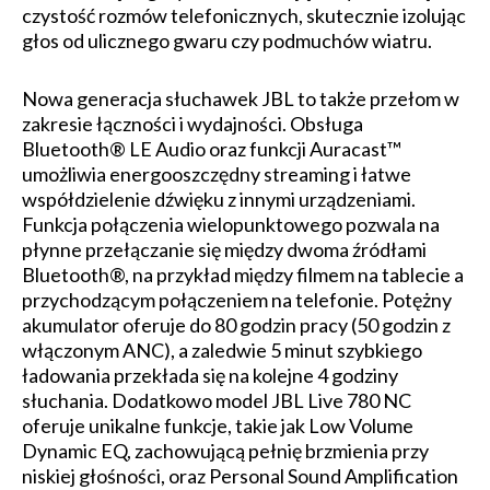
czystość rozmów telefonicznych, skutecznie izolując
głos od ulicznego gwaru czy podmuchów wiatru.
Nowa generacja słuchawek JBL to także przełom w
zakresie łączności i wydajności. Obsługa
Bluetooth® LE Audio oraz funkcji Auracast™
umożliwia energooszczędny streaming i łatwe
współdzielenie dźwięku z innymi urządzeniami.
Funkcja połączenia wielopunktowego pozwala na
płynne przełączanie się między dwoma źródłami
Bluetooth®, na przykład między filmem na tablecie a
przychodzącym połączeniem na telefonie. Potężny
akumulator oferuje do 80 godzin pracy (50 godzin z
włączonym ANC), a zaledwie 5 minut szybkiego
ładowania przekłada się na kolejne 4 godziny
słuchania. Dodatkowo model JBL Live 780 NC
oferuje unikalne funkcje, takie jak Low Volume
Dynamic EQ, zachowującą pełnię brzmienia przy
niskiej głośności, oraz Personal Sound Amplification