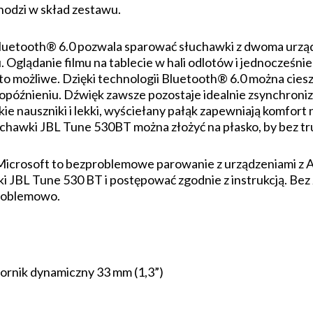
hodzi w skład zestawu.
luetooth® 6.0 pozwala sparować słuchawki z dwoma urząd
u. Oglądanie filmu na tablecie w hali odlotów i jednocześn
to możliwe. Dzięki technologii Bluetooth® 6.0 można ciesz
ym opóźnieniu. Dźwięk zawsze pozostaje idealnie zsynchro
ie nauszniki i lekki, wyściełany pałąk zapewniają komfort 
uchawki JBL Tune 530BT można złożyć na płasko, by bez tru
by Microsoft to bezproblemowe parowanie z urządzeniami
 JBL Tune 530 BT i postępować zgodnie z instrukcją. Bez
problemowo.
ornik dynamiczny 33 mm (1,3”)