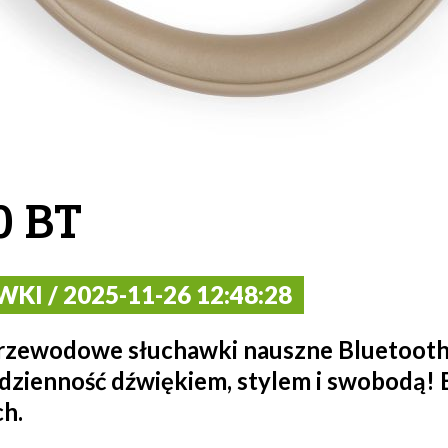
0 BT
KI / 2025-11-26 12:48:28
przewodowe słuchawki nauszne Bluetooth
odzienność dźwiękiem, stylem i swobodą!
ch.