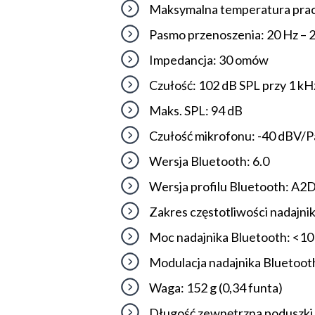
Maksymalna temperatura prac
Pasmo przenoszenia: 20 Hz – 
Impedancja: 30 omów
Czułość: 102 dB SPL przy 1 kH
Maks. SPL: 94 dB
Czułość mikrofonu: -40 dBV/P
Wersja Bluetooth: 6.0
Wersja profilu Bluetooth: A2
Zakres częstotliwości nadajni
Moc nadajnika Bluetooth: <10
Modulacja nadajnika Bluetoo
Waga: 152 g (0,34 funta)
Długość zewnętrzna poduszki