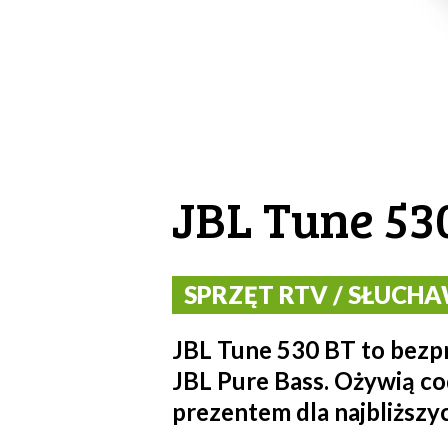
JBL Tune 53
SPRZĘT RTV / SŁUCHAW
JBL Tune 530 BT to bez
JBL Pure Bass. Ożywią c
prezentem dla najbliższy