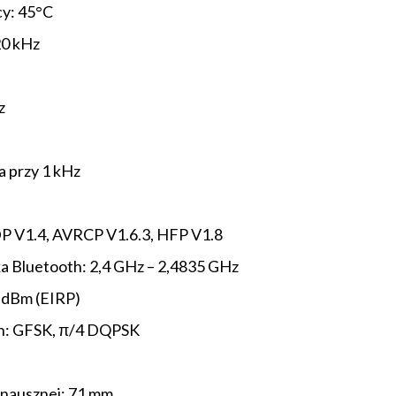
y: 45°C
20 kHz
z
a przy 1 kHz
DP V1.4, AVRCP V1.6.3, HFP V1.8
ka Bluetooth: 2,4 GHz – 2,4835 GHz
 dBm (EIRP)
th: GFSK, π/4 DQPSK
 nausznej: 71 mm