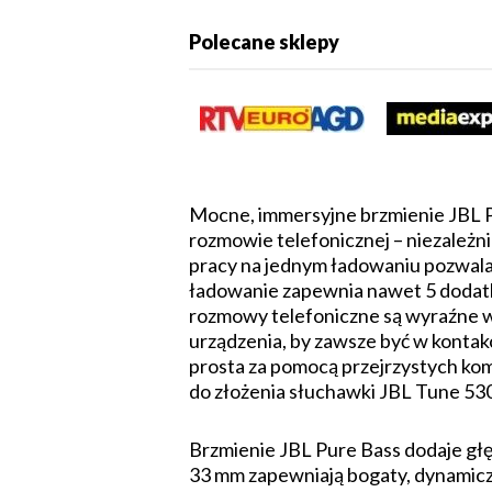
Polecane sklepy
Mocne, immersyjne brzmienie JBL P
rozmowie telefonicznej – niezależn
pracy na jednym ładowaniu pozwala 
ładowanie zapewnia nawet 5 dodat
rozmowy telefoniczne są wyraźne w
urządzenia, by zawsze być w kontakc
prosta za pomocą przejrzystych kom
do złożenia słuchawki JBL Tune 530
Brzmienie JBL Pure Bass dodaje głęb
33 mm zapewniają bogaty, dynamiczny