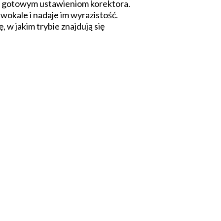
ki gotowym ustawieniom korektora.
okale i nadaje im wyrazistość.
w jakim trybie znajdują się