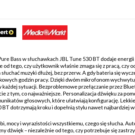
ure Bass w słuchawkach JBL Tune 530 BT dodaje energii ka
ie od tego, czy użytkownik właśnie zmaga się z pracą, cz
słuchać muzyki dłużej, bez przerw. A gdy bateria się wyc
kowych godzin pracy. Dzięki dwóm mikrofonom wychwytuj
 każdej sytuacji. Bezproblemowe przełączanie przez Blu
ie z tym, co najważniejsze. Personalizacja dźwięku za pom
unikatów głosowych, które ułatwiają konfigurację. Lekkie
 BT dotrzymają kroku i dopełnią stylu nawet najbardziej
i, mocy i wyrazistości wszystkiemu, czego się słucha. Aut
 dźwięk – niezależnie od tego, czy potrzebuje się zastrzy