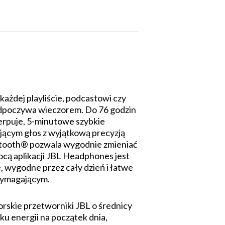
żdej playliście, podcastowi czy
y odpoczywa wieczorem. Do 76 godzin
zerpuje, 5-minutowe szybkie
ącym głos z wyjątkową precyzją
etooth® pozwala wygodnie zmieniać
ocą aplikacji JBL Headphones jest
, wygodne przez cały dzień i łatwe
 wymagającym.
orskie przetworniki JBL o średnicy
ku energii na początek dnia,