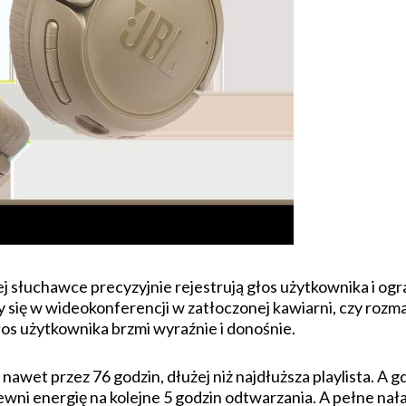
słuchawce precyzyjnie rejestrują głos użytkownika i ogra
y się w wideokonferencji w zatłoczonej kawiarni, czy rozm
łos użytkownika brzmi wyraźnie i donośnie.
awet przez 76 godzin, dłużej niż najdłuższa playlista. A g
wni energię na kolejne 5 godzin odtwarzania. A pełne nał