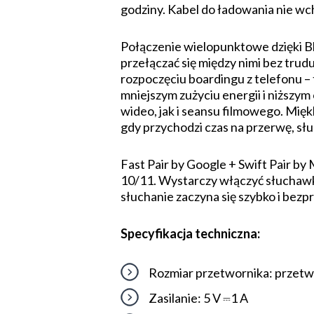
godziny. Kabel do ładowania nie wc
Połączenie wielopunktowe dzięki B
przełączać się między nimi bez trud
rozpoczęciu boardingu z telefonu – 
mniejszym zużyciu energii i niższ
wideo, jak i seansu filmowego. Miękk
gdy przychodzi czas na przerwę, sł
Fast Pair by Google + Swift Pair 
10/11. Wystarczy włączyć słuchawki
słuchanie zaczyna się szybko i bez
Specyfikacja techniczna:
Rozmiar przetwornika: przetw
Zasilanie: 5 V ⎓1 A