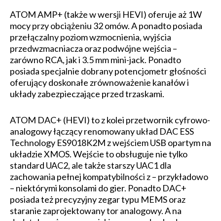
ATOM AMP+ (także w wersji HEVI) oferuje aż 1W
mocy przy obciążeniu 32 omów. A ponadto posiada
przełączalny poziom wzmocnienia, wyjścia
przedwzmacniacza oraz podwójne wejścia –
zarówno RCA, jak i 3.5 mm mini-jack. Ponadto
posiada specjalnie dobrany potencjometr głośności
oferujący doskonałe zrównoważenie kanałów i
układy zabezpieczające przed trzaskami.
ATOM DAC+ (HEVI) to z kolei przetwornik cyfrowo-
analogowy łączący renomowany układ DAC ESS
Technology ES9018K2M z wejściem USB opartym na
układzie XMOS. Wejście to obsługuje nie tylko
standard UAC2, ale także starszy UAC1 dla
zachowania pełnej kompatybilności z – przykładowo
– niektórymi konsolami do gier. Ponadto DAC+
posiada też precyzyjny zegar typu MEMS oraz
staranie zaprojektowany tor analogowy. A na