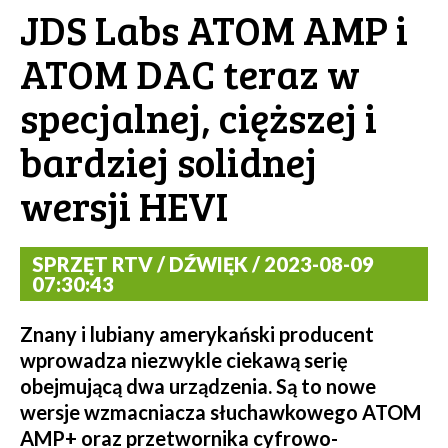
JDS Labs ATOM AMP i
ATOM DAC teraz w
specjalnej, cięższej i
bardziej solidnej
wersji HEVI
SPRZĘT RTV / DŹWIĘK / 2023-08-09
07:30:43
Znany i lubiany amerykański producent
wprowadza niezwykle ciekawą serię
obejmującą dwa urządzenia. Są to nowe
wersje wzmacniacza słuchawkowego ATOM
AMP+ oraz przetwornika cyfrowo-