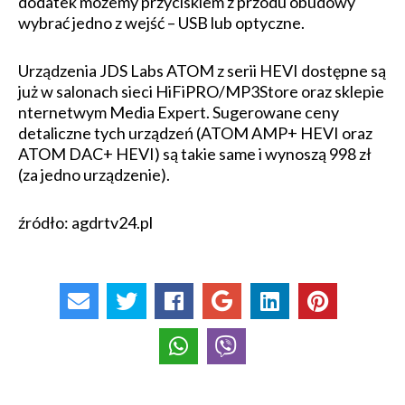
dodatek możemy przyciskiem z przodu obudowy
wybrać jedno z wejść – USB lub optyczne.
Urządzenia JDS Labs ATOM z serii HEVI dostępne są
już w salonach sieci HiFiPRO/MP3Store oraz sklepie
nternetwym Media Expert. Sugerowane ceny
detaliczne tych urządzeń (ATOM AMP+ HEVI oraz
ATOM DAC+ HEVI) są takie same i wynoszą 998 zł
(za jedno urządzenie).
źródło: agdrtv24.pl