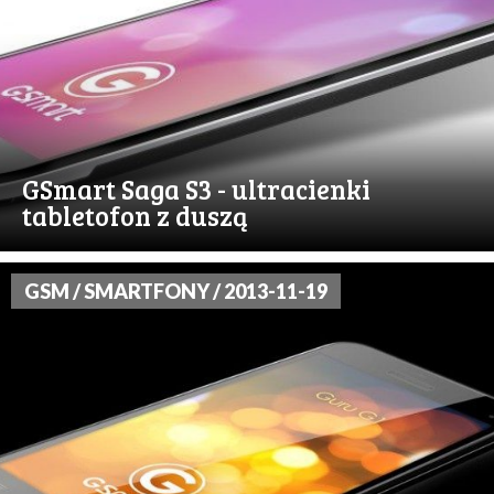
GSmart Saga S3 - ultracienki
tabletofon z duszą
GSM / SMARTFONY / 2013-11-19