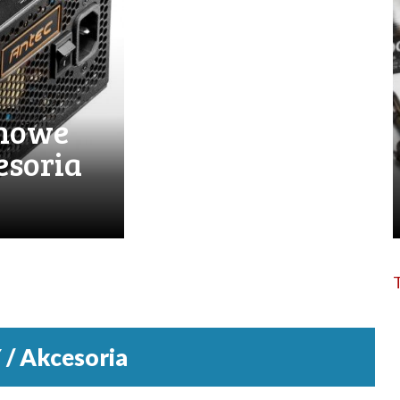
 nowe
esoria
 Akcesoria