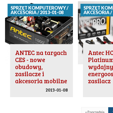
SPRZĘT KOMPUTEROWY /
SPRZĘT KOM
AKCESORIA / 2013-01-08
AKCESORIA / 
ANTEC na targach
Antec H
CES - nowe
Platinum
obudowy,
wydajny
zasilacze i
energoo
akcesoria mobilne
zasilacz
2013-01-08
« Poprzednia