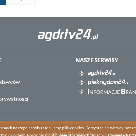
E
NASZE SERWISY
ydawców
 prywatności
amach naszego serwisu stosujemy pliki cookies. Korzystanie z witryny bez 
Copyright © 2026 agdrtv24.pl
zgody, uprzejmie prosimy o dokonanie stosownych zmian w ustawieniach prze