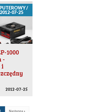
PUTEROWY /
2012-07-25
CP-1000
 -
 i
szczędny
2012-07-25
1
Następna »