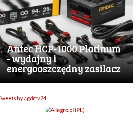
Antec HCP-1000 Platinum
- wydajny i
energooszczędny zasilacz
Tweets by agdrtv24