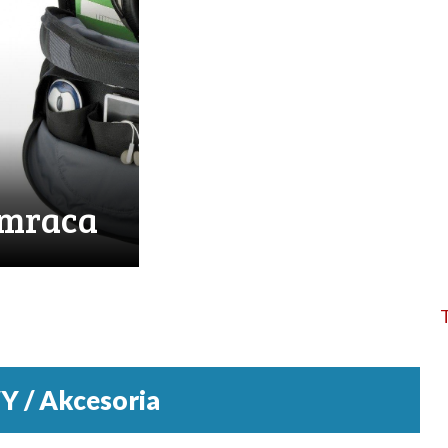
amraca
/ Akcesoria