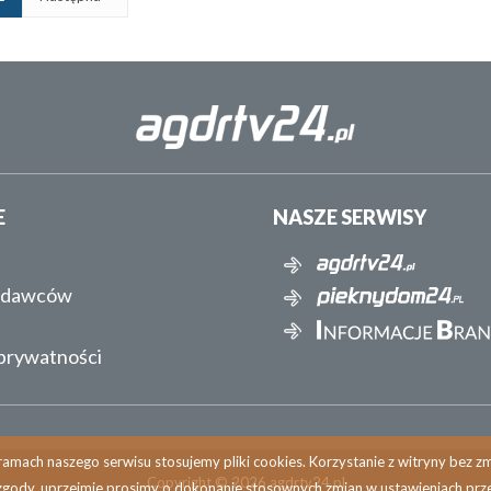
E
NASZE SERWISY
ydawców
 prywatności
amach naszego serwisu stosujemy pliki cookies. Korzystanie z witryny bez 
Copyright © 2026 agdrtv24.pl
zgody, uprzejmie prosimy o dokonanie stosownych zmian w ustawieniach prze