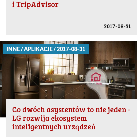
i TripAdvisor
2017-08-31
INNE / APLIKACJE / 2017-08-31
Co dwóch asystentów to nie jeden -
LG rozwija ekosystem
inteligentnych urządzeń