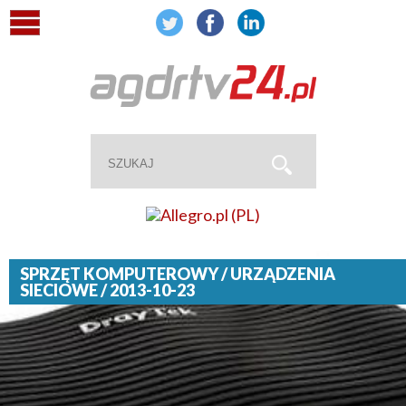
SPRZĘT KOMPUTEROWY / URZĄDZENIA
SIECIOWE / 2013-10-23