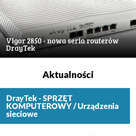
Vigor 2850 - nowa seria routerów
DrayTek
Aktualności
DrayTek - SPRZĘT
KOMPUTEROWY / Urządzenia
sieciowe