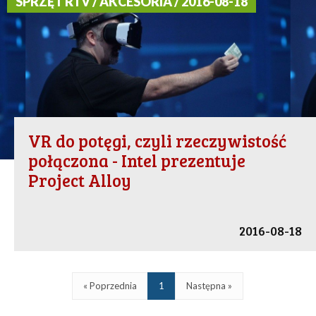
SPRZĘT RTV / AKCESORIA / 2016-08-18
VR do potęgi, czyli rzeczywistość
połączona - Intel prezentuje
Project Alloy
2016-08-18
« Poprzednia
1
Następna »