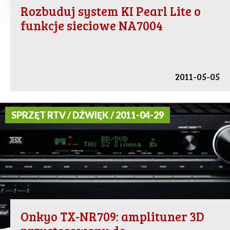
Rozbuduj system KI Pearl Lite o
funkcje sieciowe NA7004
2011-05-05
SPRZĘT RTV / DŹWIĘK / 2011-04-29
Onkyo TX-NR709: amplituner 3D