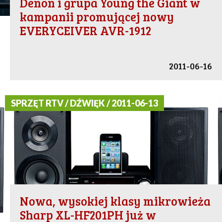
Denon i grupa Young the Giant w
kampanii promującej nowy
EVERYCEIVER AVR-1912
2011-06-16
SPRZĘT RTV / DŹWIĘK / 2011-06-13
Nowa, wysokiej klasy mikrowieża
Sharp XL-HF201PH już w