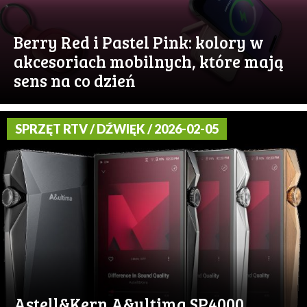
Berry Red i Pastel Pink: kolory w
akcesoriach mobilnych, które mają
sens na co dzień
SPRZĘT RTV / DŹWIĘK / 2026-02-05
Astell&Kern A&ultima SP4000