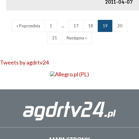
2011-04-07
« Poprzednia
1
...
17
18
19
20
21
Następna »
Tweets by agdrtv24