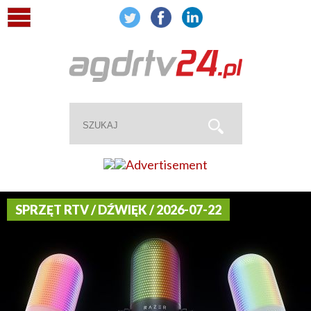
SPRZĘT RTV / DŹWIĘK / 2026-07-22