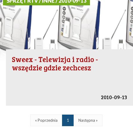
SPRZĘT RTV / INNE / 2010-09-13
Sweex - Telewizja i radio -
wszędzie gdzie zechcesz
2010-09-13
« Poprzednia
1
Następna »