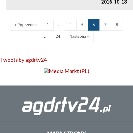
2016-10-18
« Poprzednia
1
...
4
5
6
7
8
...
24
Następna »
Tweets by agdrtv24