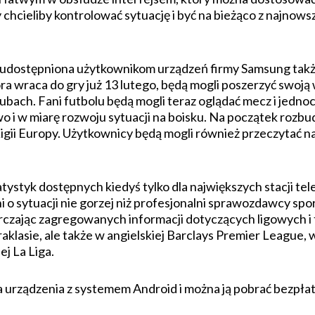
 chcieliby kontrolować sytuację i być na bieżąco z najnows
 udostępniona użytkownikom urządzeń firmy Samsung także 
tóra wraca do gry już 13 lutego, będą mogli poszerzyć swoj
lubach. Fani futbolu będą mogli teraz oglądać mecz i jednoc
 i w miarę rozwoju sytuacji na boisku. Na początek rozb
 Ligii Europy. Użytkownicy będą mogli również przeczytać n
tystyk dostępnych kiedyś tylko dla największych stacji tel
 o sytuacji nie gorzej niż profesjonalni sprawozdawcy sport
arczając zagregowanych informacji dotyczących ligowych 
aklasie, ale także w angielskiej Barclays Premier League, w
ej La Liga.
a urządzenia z systemem Android i można ją pobrać bezpłat