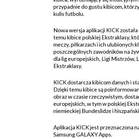
przypadnie do gustu kibicom, którzy
kulis futbolu.
Nowa wersja aplikacji KICK została
temu kibice polskiej Ekstraklasy, k
meczy, piłkarzach i ich ulubionych k
poszczególnych zawodników na żywo
dla lig europejskich, Ligi Mistrzów,
Ekstraklasy.
KICK dostarcza kibicom danych i sta
Dzięki temu kibice są poinformowani
obraz w czasie rzeczywistym, dost
europejskich, w tym w polskiej Ekstr
niemieckiej Bundeslidze i hiszpański
Aplikacja KICK jest przeznaczona n
Samsung GALAXY Apps.