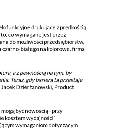
elofunkcyjne drukujące z prędkością
 to, co wymagane jest przez
na do możliwości przedsiębiorstw,
a czarno-białego na kolorowe, firma
ura, a z pewnością na tym, by
ia. Teraz, gdy bariera ta przestaje
 Jacek Dzierżanowski, Product
 mogą być nowością - przy
ie kosztem wydajności i
astającym wymaganiom dotyczącym