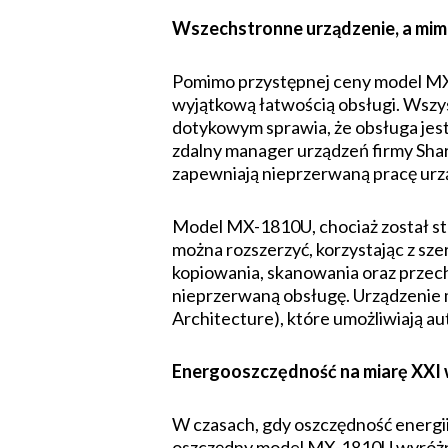
Wszechstronne urządzenie, a mim
Pomimo przystępnej ceny model MX
wyjątkową łatwością obsługi. Wszy
dotykowym sprawia, że obsługa jest 
zdalny manager urządzeń firmy Shar
zapewniają nieprzerwaną pracę urz
Model MX-1810U, chociaż został s
można rozszerzyć, korzystając z s
kopiowania, skanowania oraz przec
nieprzerwaną obsługę. Urządzenie
Architecture), które umożliwiają a
Energooszczędność na miarę XXI 
W czasach, gdy oszczędność energii
oszczędny model MX-1810U wyróżni