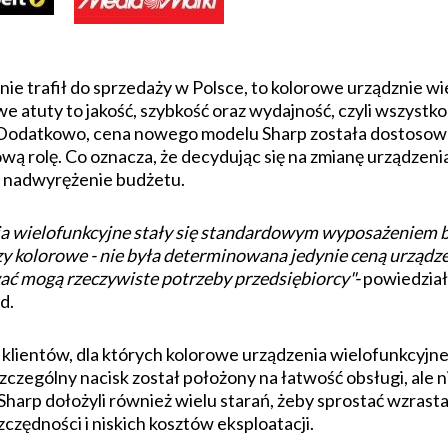
 trafił do sprzedaży w Polsce, to kolorowe urządznie wi
 atuty to jakość, szybkość oraz wydajność, czyli wszystko
. Dodatkowo, cena nowego modelu Sharp została dostosowa
wą rolę. Co oznacza, że decydując się na zmianę urządzeni
 i nadwyrężenie budżetu.
a wielofunkcyjne stały się standardowym wyposażeniem bi
zy kolorowe - nie była determinowana jedynie ceną urządzen
ać mogą rzeczywiste potrzeby przedsiębiorcy"-
powiedział
d.
klientów, dla których kolorowe urządzenia wielofunkcyjne
ególny nacisk został położony na łatwość obsługi, ale n
 Sharp dołożyli również wielu starań, żeby sprostać wzr
czędności i niskich kosztów eksploatacji.