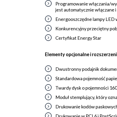
Programowanie włączania/wyłąc
jest automatycznie włączane i 
Energooszczędne lampy LED 
Konkurencyjny przeciętny pob
Certyfikat Energy Star
Elementy opcjonalne i rozszerzen
Dwustronny podajnik dokume
Standardowa pojemność papieru
Twardy dysk o pojemności 16
Moduł stemplujący, który ozn
Drukowanie kodów paskowyc
Drukowanie w PCL6 i PostScri