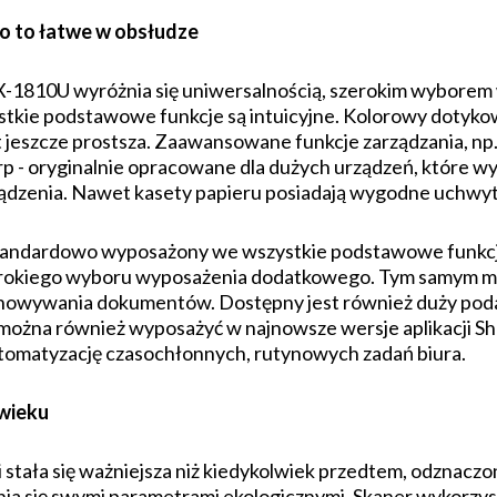
o to łatwe w obsłudze
-1810U wyróżnia się uniwersalnością, szerokim wyborem
stkie podstawowe funkcje są intuicyjne. Kolorowy dotyk
jeszcze prostsza. Zaawansowane funkcje zarządzania, np. f
p - oryginalnie opracowane dla dużych urządzeń, które w
ądzenia. Nawet kasety papieru posiadają wygodne uchwyty
tandardowo wyposażony we wszystkie podstawowe funkcje
zerokiego wyboru wyposażenia dodatkowego. Tym samym mo
howywania dokumentów. Dostępny jest również duży podaj
 można również wyposażyć w najnowsze wersje aplikacji 
utomatyzację czasochłonnych, rutynowych zadań biura.
wieku
 stała się ważniejsza niż kiedykolwiek przedtem, odznacz
a się swymi parametrami ekologicznymi. Skaner wykorzy