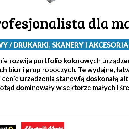
ofesjonalista dla m
/ DRUKARKI, SKANERY I AKCESORIA / 
ie rozwija portfolio kolorowych urządze
h biur i grup roboczych. Te wydajne, łat
cenie urządzenia stanowią doskonałą alt
dotąd dominowały w sektorze małych i śre