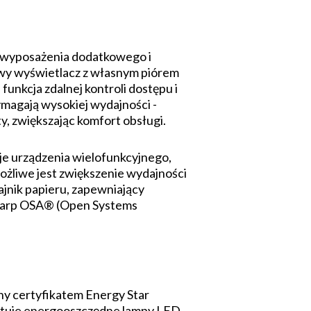
 wyposażenia dodatkowego i
owy wyświetlacz z własnym piórem
unkcja zdalnej kontroli dostępu i
ymagają wysokiej wydajności -
, zwiększając komfort obsługi.
 urządzenia wielofunkcyjnego,
żliwe jest zwiększenie wydajności
nik papieru, zapewniający
Sharp OSA® (Open Systems
ony certyfikatem Energy Star
stuje energooszczędne lampy LED,