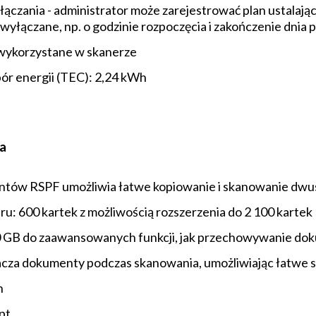
zania - administrator może zarejestrować plan ustalając
wyłączane, np. o godzinie rozpoczęcia i zakończenie dnia 
wykorzystane w skanerze
ór energii (TEC): 2,24 kWh
ia
ntów RSPF umożliwia łatwe kopiowanie i skanowanie d
: 600 kartek z możliwością rozszerzenia do 2 100 kartek
0 GB do zaawansowanych funkcji, jak przechowywanie d
acza dokumenty podczas skanowania, umożliwiając łatwe 
h
pt