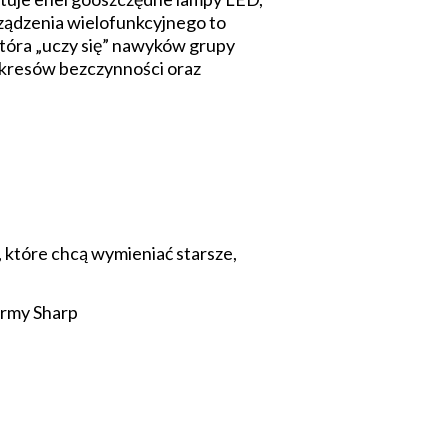
rządzenia wielofunkcyjnego to
która „uczy się” nawyków grupy
okresów bezczynności oraz
 które chcą wymieniać starsze,
irmy Sharp