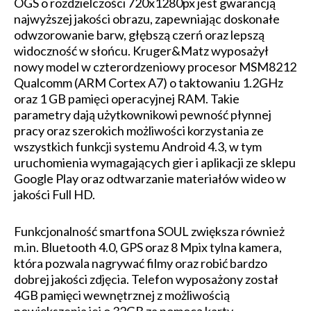
OGS o rozdzielczości 720x1280px jest gwarancją
najwyższej jakości obrazu, zapewniając doskonałe
odwzorowanie barw, głębszą czerń oraz lepszą
widoczność w słońcu. Kruger&Matz wyposażył
nowy model w czterordzeniowy procesor MSM8212
Qualcomm (ARM Cortex A7) o taktowaniu 1.2GHz
oraz 1 GB pamięci operacyjnej RAM. Takie
parametry dają użytkownikowi pewność płynnej
pracy oraz szerokich możliwości korzystania ze
wszystkich funkcji systemu Android 4.3, w tym
uruchomienia wymagających gier i aplikacji ze sklepu
Google Play oraz odtwarzanie materiałów wideo w
jakości Full HD.
Funkcjonalność smartfona SOUL zwiększa również
m.in. Bluetooth 4.0, GPS oraz 8 Mpix tylna kamera,
która pozwala nagrywać filmy oraz robić bardzo
dobrej jakości zdjęcia. Telefon wyposażony został
4GB pamięci wewnętrznej z możliwością
powiększenia jej o 32GB za pomocą karty