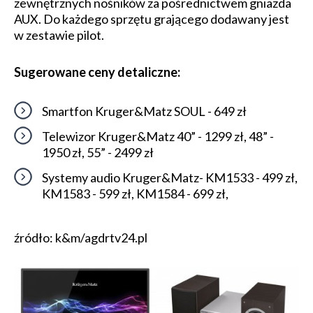
zewnętrznych nośników za pośrednictwem gniazda
AUX. Do każdego sprzętu grającego dodawany jest
w zestawie pilot.
Sugerowane ceny detaliczne:
Smartfon Kruger&Matz SOUL - 649 zł
Telewizor Kruger&Matz 40” - 1299 zł, 48” -
1950 zł, 55” - 2499 zł
Systemy audio Kruger&Matz- KM1533 - 499 zł,
KM1583 - 599 zł, KM1584 - 699 zł,
źródło: k&m/agdrtv24.pl