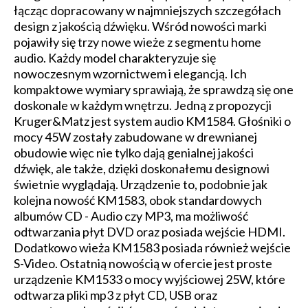
łącząc dopracowany w najmniejszych szczegółach
design z jakością dźwięku. Wśród nowości marki
pojawiły się trzy nowe wieże z segmentu home
audio. Każdy model charakteryzuje się
nowoczesnym wzornictwem i elegancją. Ich
kompaktowe wymiary sprawiają, że sprawdzą się one
doskonale w każdym wnętrzu. Jedną z propozycji
Kruger&Matz jest system audio KM1584. Głośniki o
mocy 45W zostały zabudowane w drewnianej
obudowie więc nie tylko dają genialnej jakości
dźwięk, ale także, dzięki doskonałemu designowi
świetnie wyglądają. Urządzenie to, podobnie jak
kolejna nowość KM1583, obok standardowych
albumów CD - Audio czy MP3, ma możliwość
odtwarzania płyt DVD oraz posiada wejście HDMI.
Dodatkowo wieża KM1583 posiada również wejście
S-Video. Ostatnią nowością w ofercie jest proste
urządzenie KM1533 o mocy wyjściowej 25W, które
odtwarza pliki mp3 z płyt CD, USB oraz