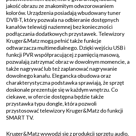
jakość obrazu ze znakomitym odwzorowaniem
kolorów. Urządzenia posiadają wbudowany tuner
DVB-T, który pozwala na odbieranie dostępnych
kanałów telewizji naziemnej bez konieczności
podłączania dodatkowych przystawek. Telewizory
Kruger&Matz mogą pełnić także funkcje
odtwarzacza multimedialnego. Dzięki wejściu USB i
funkcji PVR współpracującej z pamięcią masową,
pozwalają zatrzymać obraz w dowolnym momencie, a
także nagrywać lub też zaplanować nagrywanie
dowolnego kanału. Elegancka obudowa oraz
charakterystyczna podstawka sprawiają, że sprzęt
doskonale prezentuje się w każdym wnętrzu. Co
ciekawe, w ofercie dostępna będzie także
przystawka typu dongle, która pozwoli
przystosować telewizory Kruger&Matz do funkcji
SMART TV.
Kruger&Matz wywodzi się z produkcji sprzętu audio,