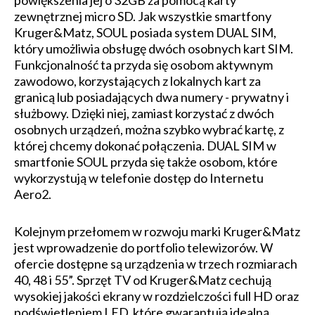
zewnętrznej micro SD. Jak wszystkie smartfony
Kruger&Matz, SOUL posiada system DUAL SIM,
który umożliwia obsługę dwóch osobnych kart SIM.
Funkcjonalność ta przyda się osobom aktywnym
zawodowo, korzystających z lokalnych kart za
granicą lub posiadających dwa numery - prywatny i
służbowy. Dzięki niej, zamiast korzystać z dwóch
osobnych urządzeń, można szybko wybrać kartę, z
której chcemy dokonać połączenia. DUAL SIM w
smartfonie SOUL przyda się także osobom, które
wykorzystują w telefonie dostęp do Internetu
Aero2.
Kolejnym przełomem w rozwoju marki Kruger&Matz
jest wprowadzenie do portfolio telewizorów. W
ofercie dostępne są urządzenia w trzech rozmiarach
40, 48 i 55”. Sprzęt TV od Kruger&Matz cechują
wysokiej jakości ekrany w rozdzielczości full HD oraz
podświetleniem LED, które gwarantują idealną