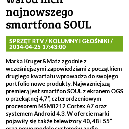
najnowszego
smartfona SOUL
SPRZĘT RTV / KOLUMNY I GŁOŚNIKI /
2014-04-25 17:43:00
Marka Kruger&Matz zgodnie z
wcześniejszymi zapowiedziami z początkiem
drugiego kwartału wprowadza do swojego
portfolio nowe produkty. Najważniejszą
premierą jest smartfon SOUL z ekranem OGS
o przekątnej 4,7”, czterordzeniowym
procesorem MSM8212 Cortex A7 oraz
systemem Android 4.3. W ofercie marki
pojawiły się także telewizory 40, 48 i 55”
oraz nowe modele systemów audio.