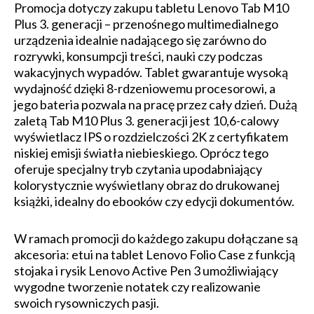
Promocja dotyczy zakupu tabletu Lenovo Tab M10
Plus 3. generacji – przenośnego multimedialnego
urządzenia idealnie nadającego się zarówno do
rozrywki, konsumpcji treści, nauki czy podczas
wakacyjnych wypadów. Tablet gwarantuje wysoką
wydajność dzięki 8-rdzeniowemu procesorowi, a
jego bateria pozwala na pracę przez cały dzień. Dużą
zaletą Tab M10 Plus 3. generacji jest 10,6-calowy
wyświetlacz IPS o rozdzielczości 2K z certyfikatem
niskiej emisji światła niebieskiego. Oprócz tego
oferuje specjalny tryb czytania upodabniający
kolorystycznie wyświetlany obraz do drukowanej
książki, idealny do ebooków czy edycji dokumentów.
W ramach promocji do każdego zakupu dołączane są
akcesoria: etui na tablet Lenovo Folio Case z funkcją
stojaka i rysik Lenovo Active Pen 3 umożliwiający
wygodne tworzenie notatek czy realizowanie
swoich rysowniczych pasji.