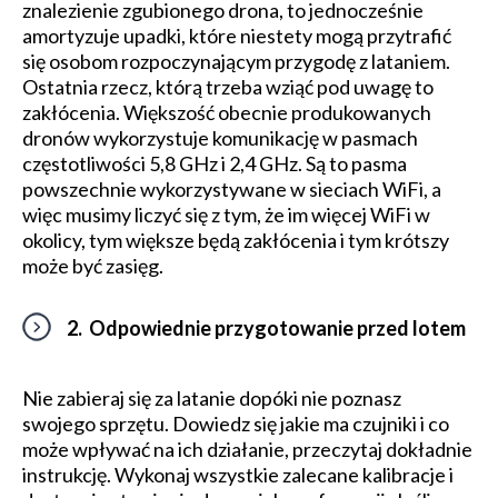
znalezienie zgubionego drona, to jednocześnie
amortyzuje upadki, które niestety mogą przytrafić
się osobom rozpoczynającym przygodę z lataniem.
Ostatnia rzecz, którą trzeba wziąć pod uwagę to
zakłócenia. Większość obecnie produkowanych
dronów wykorzystuje komunikację w pasmach
częstotliwości 5,8 GHz i 2,4 GHz. Są to pasma
powszechnie wykorzystywane w sieciach WiFi, a
więc musimy liczyć się z tym, że im więcej WiFi w
okolicy, tym większe będą zakłócenia i tym krótszy
może być zasięg.
2. Odpowiednie przygotowanie przed lotem
Nie zabieraj się za latanie dopóki nie poznasz
swojego sprzętu. Dowiedz się jakie ma czujniki i co
może wpływać na ich działanie, przeczytaj dokładnie
instrukcję. Wykonaj wszystkie zalecane kalibracje i