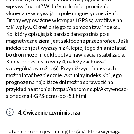
wpływać na lot? W dużym skrócie: promienie
słoneczne wpływają na pole magnetyczne ziemi.
Drony wyposażone w kompas i GPS są wrażliwe na
taki wpływ. Określa się go za pomocą tzw. indeksu
Kp, który opisuje jak bardzo danego dnia pole
magnetyczne ziemi jest zakłócone przez słońce. Jeśli
indeks ten jest wyższy niż 4, lepiej tego dnia nie latać,
bo dron może mieć kłopoty z nawigacją i stabilizacją.
Kiedy indeks jest równy 4, należy zachować
szczególną ostrożność. Przy niższych indeksach
można latać bezpiecznie. Aktualny indeks Kp i jego
prognozę na najbliższe dni można sprawdzić na
przykład na stronie: https://aeromind.pl/Aktywnosc-
sloneczna-i-GPS-ccms-pol-51.html
4. Ćwiczenie czyni mistrza
Latanie dronem jest umiejętnością, która wymaga