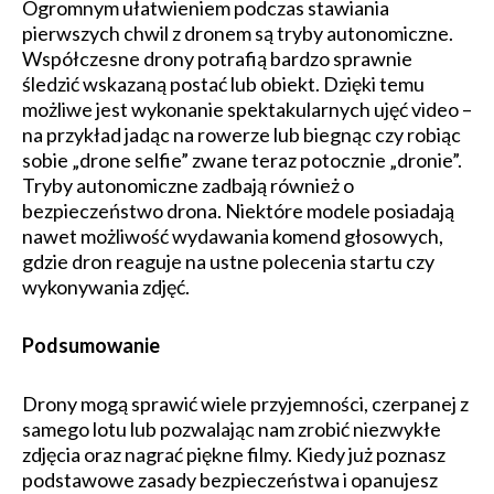
Ogromnym ułatwieniem podczas stawiania
pierwszych chwil z dronem są tryby autonomiczne.
Współczesne drony potrafią bardzo sprawnie
śledzić wskazaną postać lub obiekt. Dzięki temu
możliwe jest wykonanie spektakularnych ujęć video –
na przykład jadąc na rowerze lub biegnąc czy robiąc
sobie „drone selfie” zwane teraz potocznie „dronie”.
Tryby autonomiczne zadbają również o
bezpieczeństwo drona. Niektóre modele posiadają
nawet możliwość wydawania komend głosowych,
gdzie dron reaguje na ustne polecenia startu czy
wykonywania zdjęć.
Podsumowanie
Drony mogą sprawić wiele przyjemności, czerpanej z
samego lotu lub pozwalając nam zrobić niezwykłe
zdjęcia oraz nagrać piękne filmy. Kiedy już poznasz
podstawowe zasady bezpieczeństwa i opanujesz