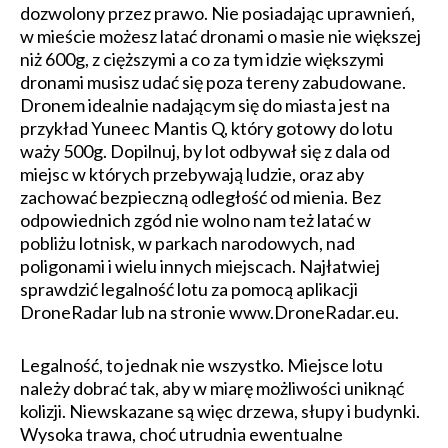
dozwolony przez prawo. Nie posiadając uprawnień,
w mieście możesz latać dronami o masie nie większej
niż 600g, z cięższymi a co za tym idzie większymi
dronami musisz udać się poza tereny zabudowane.
Dronem idealnie nadającym się do miasta jest na
przykład Yuneec Mantis Q, który gotowy do lotu
waży 500g. Dopilnuj, by lot odbywał się z dala od
miejsc w których przebywają ludzie, oraz aby
zachować bezpieczną odległość od mienia. Bez
odpowiednich zgód nie wolno nam też latać w
pobliżu lotnisk, w parkach narodowych, nad
poligonami i wielu innych miejscach. Najłatwiej
sprawdzić legalność lotu za pomocą aplikacji
DroneRadar lub na stronie www.DroneRadar.eu.
Legalność, to jednak nie wszystko. Miejsce lotu
należy dobrać tak, aby w miarę możliwości uniknąć
kolizji. Niewskazane są więc drzewa, słupy i budynki.
Wysoka trawa, choć utrudnia ewentualne