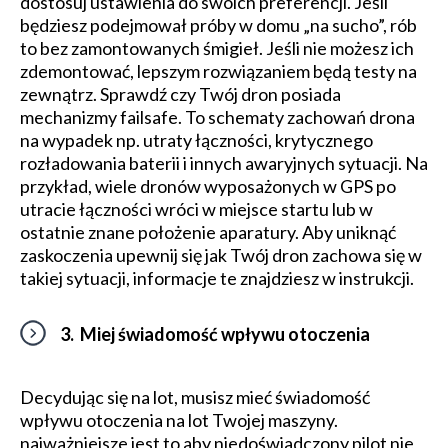
dostosuj ustawienia do swoich preferencji. Jeśli
będziesz podejmował próby w domu „na sucho”, rób
to bez zamontowanych śmigieł. Jeśli nie możesz ich
zdemontować, lepszym rozwiązaniem będą testy na
zewnątrz. Sprawdź czy Twój dron posiada
mechanizmy failsafe. To schematy zachowań drona
na wypadek np. utraty łączności, krytycznego
rozładowania baterii i innych awaryjnych sytuacji. Na
przykład, wiele dronów wyposażonych w GPS po
utracie łączności wróci w miejsce startu lub w
ostatnie znane położenie aparatury. Aby uniknąć
zaskoczenia upewnij się jak Twój dron zachowa się w
takiej sytuacji, informacje te znajdziesz w instrukcji.
3. Miej świadomość wpływu otoczenia
Decydując się na lot, musisz mieć świadomość
wpływu otoczenia na lot Twojej maszyny.
najważniejsze jest to aby niedoświadczony pilot nie