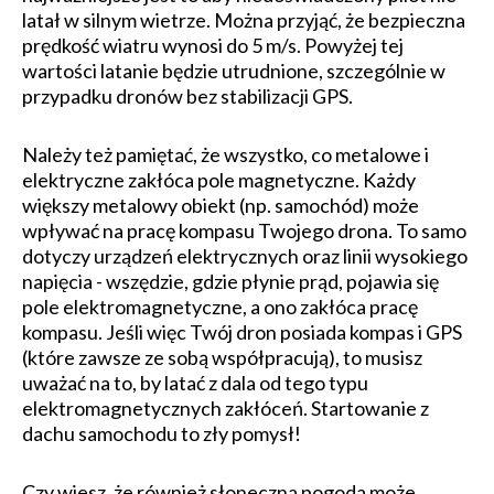
latał w silnym wietrze. Można przyjąć, że bezpieczna
prędkość wiatru wynosi do 5 m/s. Powyżej tej
wartości latanie będzie utrudnione, szczególnie w
przypadku dronów bez stabilizacji GPS.
Należy też pamiętać, że wszystko, co metalowe i
elektryczne zakłóca pole magnetyczne. Każdy
większy metalowy obiekt (np. samochód) może
wpływać na pracę kompasu Twojego drona. To samo
dotyczy urządzeń elektrycznych oraz linii wysokiego
napięcia - wszędzie, gdzie płynie prąd, pojawia się
pole elektromagnetyczne, a ono zakłóca pracę
kompasu. Jeśli więc Twój dron posiada kompas i GPS
(które zawsze ze sobą współpracują), to musisz
uważać na to, by latać z dala od tego typu
elektromagnetycznych zakłóceń. Startowanie z
dachu samochodu to zły pomysł!
Czy wiesz, że również słoneczna pogoda może