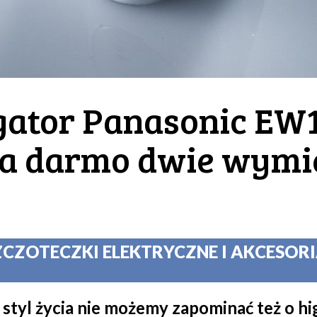
gator Panasonic EW
za darmo dwie wymi
ZCZOTECZKI ELEKTRYCZNE I AKCESORIA
tyl życia nie możemy zapominać też o hig