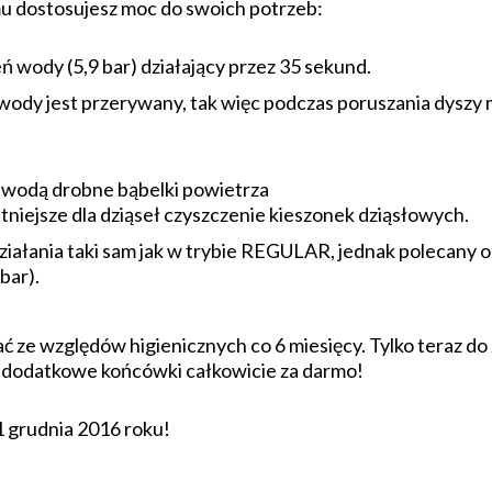
mu dostosujesz moc do swoich potrzeb:
eń wody (5,9 bar) działający przez 35 sekund.
y jest przerywany, tak więc podczas poruszania dyszy m
 wodą drobne bąbelki powietrza
tniejsze dla dziąseł czyszczenie kieszonek dziąsłowych.
iałania taki sam jak w trybie REGULAR, jednak polecany 
bar).
ć ze względów higienicznych co 6 miesięcy. Tylko teraz 
 dodatkowe końcówki całkowicie za darmo!
1 grudnia 2016 roku!