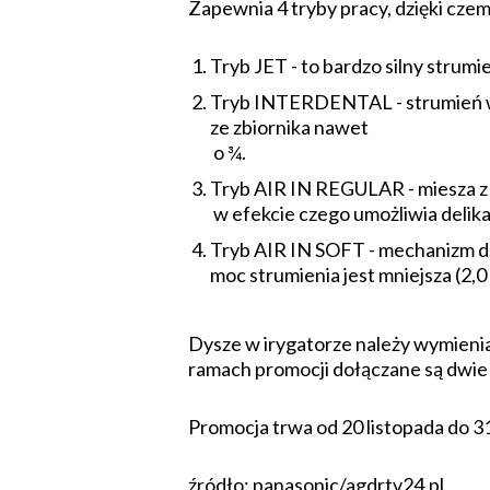
Zapewnia 4 tryby pracy, dzięki cze
Tryb JET - to bardzo silny strumi
Tryb INTERDENTAL - strumień wod
ze zbiornika nawet
o ¾.
Tryb AIR IN REGULAR - miesza z
w efekcie czego umożliwia delika
Tryb AIR IN SOFT - mechanizm dz
moc strumienia jest mniejsza (2,0 
Dysze w irygatorze należy wymienia
ramach promocji dołączane są dwie
Promocja trwa od 20 listopada do 3
źródło: panasonic/agdrtv24.pl