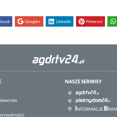
ebook
Google+
Linkedin
Pinterest
E
NASZE SERWISY
ydawców
 prywatności