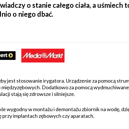
iadczy o stanie całego ciała, a uśmiech 
nio o niego dbać.
by jest stosowanie irygatora. Urządzenie za pomocą stru
rzeni międzyzębowych. Dodatkowo za pomocą wydmuchiwa
cji stają się zdrowsze i silniejsze.
le wygodny w montażu i demontażu zbiornik na wodę, dzię
ę przy implantach zębowych czy aparatach.