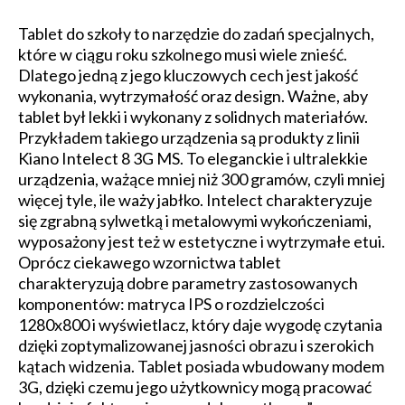
Tablet do szkoły to narzędzie do zadań specjalnych,
które w ciągu roku szkolnego musi wiele znieść.
Dlatego jedną z jego kluczowych cech jest jakość
wykonania, wytrzymałość oraz design. Ważne, aby
tablet był lekki i wykonany z solidnych materiałów.
Przykładem takiego urządzenia są produkty z linii
Kiano Intelect 8 3G MS. To eleganckie i ultralekkie
urządzenia, ważące mniej niż 300 gramów, czyli mniej
więcej tyle, ile waży jabłko. Intelect charakteryzuje
się zgrabną sylwetką i metalowymi wykończeniami,
wyposażony jest też w estetyczne i wytrzymałe etui.
Oprócz ciekawego wzornictwa tablet
charakteryzują dobre parametry zastosowanych
komponentów: matryca IPS o rozdzielczości
1280x800 i wyświetlacz, który daje wygodę czytania
dzięki zoptymalizowanej jasności obrazu i szerokich
kątach widzenia. Tablet posiada wbudowany modem
3G, dzięki czemu jego użytkownicy mogą pracować