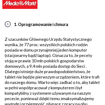
1. Oprogramowanie i chmura
Z szacunków Głównego Urzędu Statystycznego
wynika, że 77 proc. wszystkich polskich rodzin
posiada w domu przynajmniej jeden komputer
(stacjonarny bądź laptop). Oznacza to, że pecety
stoją w prawie 10 mln polskich gospodarstw
domowych, a 9,4 mln posiada dostęp do Sieci .
Dlatego istnieje duże prawdopodobieństwo, że
tablet nie będzie pierwszym urządzeniem, które trafi
do naszego domu. Warto więc zadbać o to, aby tablet
w pełni współpracował z komputerem i był
kompatybilny z systemem używanym na naszym
pececie, ponieważ dzięki temu zmaksymalizujemy
wygodę i przyjemność, płynące z pracy na obu