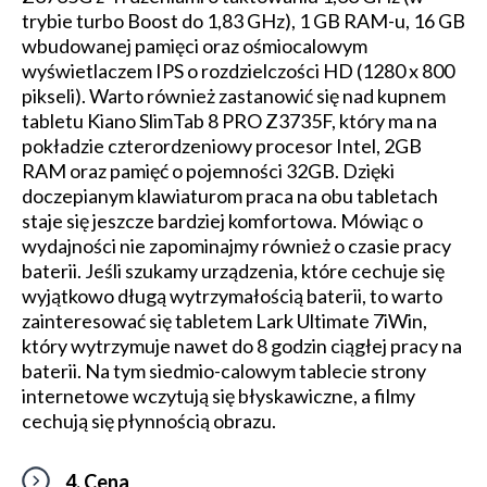
trybie turbo Boost do 1,83 GHz), 1 GB RAM-u, 16 GB
wbudowanej pamięci oraz ośmiocalowym
wyświetlaczem IPS o rozdzielczości HD (1280 x 800
pikseli). Warto również zastanowić się nad kupnem
tabletu Kiano SlimTab 8 PRO Z3735F, który ma na
pokładzie czterordzeniowy procesor Intel, 2GB
RAM oraz pamięć o pojemności 32GB. Dzięki
doczepianym klawiaturom praca na obu tabletach
staje się jeszcze bardziej komfortowa. Mówiąc o
wydajności nie zapominajmy również o czasie pracy
baterii. Jeśli szukamy urządzenia, które cechuje się
wyjątkowo długą wytrzymałością baterii, to warto
zainteresować się tabletem Lark Ultimate 7iWin,
który wytrzymuje nawet do 8 godzin ciągłej pracy na
baterii. Na tym siedmio-calowym tablecie strony
internetowe wczytują się błyskawiczne, a filmy
cechują się płynnością obrazu.
4. Cena