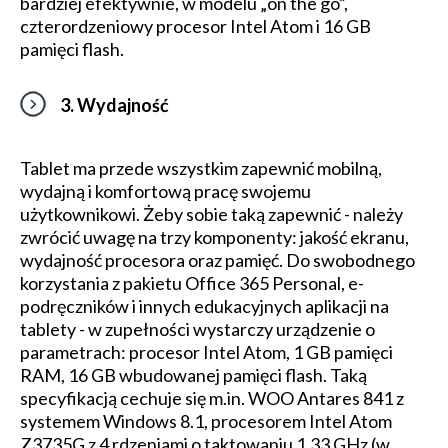
bardziej efektywnie, w modelu „on the go”,
czterordzeniowy procesor Intel Atom i 16 GB
pamięci flash.
3. Wydajność
Tablet ma przede wszystkim zapewnić mobilną,
wydajną i komfortową pracę swojemu
użytkownikowi. Żeby sobie taką zapewnić - należy
zwrócić uwagę na trzy komponenty: jakość ekranu,
wydajność procesora oraz pamięć. Do swobodnego
korzystania z pakietu Office 365 Personal, e-
podręczników i innych edukacyjnych aplikacji na
tablety - w zupełności wystarczy urządzenie o
parametrach: procesor Intel Atom, 1 GB pamięci
RAM, 16 GB wbudowanej pamięci flash. Taką
specyfikacją cechuje się m.in. WOO Antares 841 z
systemem Windows 8.1, procesorem Intel Atom
Z3735G z 4 rdzeniami o taktowaniu 1,33 GHz (w