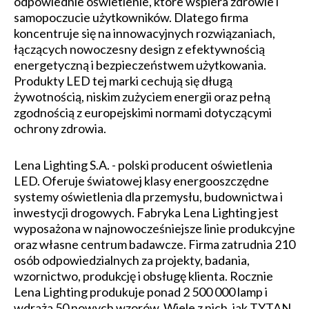
odpowiednie oświetlenie, które wspiera zdrowie i
samopoczucie użytkowników. Dlatego firma
koncentruje się na innowacyjnych rozwiązaniach,
łączących nowoczesny design z efektywnością
energetyczną i bezpieczeństwem użytkowania.
Produkty LED tej marki cechują się długą
żywotnością, niskim zużyciem energii oraz pełną
zgodnością z europejskimi normami dotyczącymi
ochrony zdrowia.
Lena Lighting S.A. - polski producent oświetlenia
LED. Oferuje światowej klasy energooszczędne
systemy oświetlenia dla przemysłu, budownictwa i
inwestycji drogowych. Fabryka Lena Lighting jest
wyposażona w najnowocześniejsze linie produkcyjne
oraz własne centrum badawcze. Firma zatrudnia 210
osób odpowiedzialnych za projekty, badania,
wzornictwo, produkcję i obsługę klienta. Rocznie
Lena Lighting produkuje ponad 2 500 000 lamp i
wdraża 50 nowych wzorów. Wiele z nich, jak TYTAN