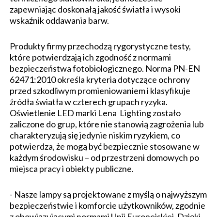
zapewniając doskonałą jakość światła i wysoki
wskaźnik oddawania barw.
Produkty firmy przechodzą rygorystyczne testy,
które potwierdzają ich zgodność z normami
bezpieczeństwa fotobiologicznego. Norma PN-EN
62471:2010 określa kryteria dotyczące ochrony
przed szkodliwym promieniowaniem i klasyfikuje
źródła światła w czterech grupach ryzyka.
Oświetlenie LED marki Lena Lighting zostało
zaliczone do grup, które nie stanowią zagrożenia lub
charakteryzują się jedynie niskim ryzykiem, co
potwierdza, że mogą być bezpiecznie stosowane w
każdym środowisku – od przestrzeni domowych po
miejsca pracy i obiekty publiczne.
- Nasze lampy są projektowane z myślą o najwyższym
bezpieczeństwie i komforcie użytkowników, zgodnie
z obowiązującymi normami Unii Europejskiej. Dzięki