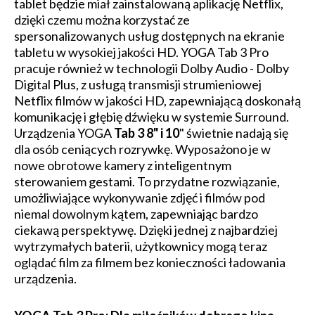
tablet będzie miał zainstalowaną aplikację Netflix,
dzięki czemu można korzystać ze
spersonalizowanych usług dostępnych na ekranie
tabletu w wysokiej jakości HD. YOGA Tab 3 Pro
pracuje również w technologii Dolby Audio - Dolby
Digital Plus, z usługą transmisji strumieniowej
Netflix filmów w jakości HD, zapewniającą doskonałą
komunikację i głębię dźwięku w systemie Surround.
Urządzenia YOGA
Tab 3 8" i 10
" świetnie nadają się
dla osób ceniących rozrywkę. Wyposażono je w
nowe obrotowe kamery z inteligentnym
sterowaniem gestami. To przydatne rozwiązanie,
umożliwiające wykonywanie zdjęć i filmów pod
niemal dowolnym kątem, zapewniając bardzo
ciekawą perspektywę. Dzięki jednej z najbardziej
wytrzymałych baterii, użytkownicy mogą teraz
oglądać film za filmem bez konieczności ładowania
urządzenia.