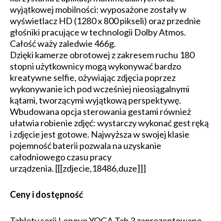
wyjątkowej mobilności: wyposażone zostały w
wyświetlacz HD (1280 x 800 pikseli) oraz przednie
głośniki pracujące w technologii Dolby Atmos.
Całość waży zaledwie 466g.
Dzięki kamerze obrotowej z zakresem ruchu 180
stopni użytkownicy mogą wykonywać bardzo
kreatywne selfie, ożywiając zdjęcia poprzez
wykonywanie ich pod wcześniej nieosiągalnymi
kątami, tworzącymi wyjątkową perspektywę.
Wbudowana opcja sterowania gestami również
ułatwia robienie zdjęć: wystarczy wykonać gest ręką
i zdjęcie jest gotowe. Najwyższa w swojej klasie
pojemność baterii pozwala na uzyskanie
całodniowego czasu pracy
urządzenia. [[[zdjecie,18486,duze]]]
Ceny i dostępność
Tablety serii Lenovo YOGA Tab 3 zaprezentowane