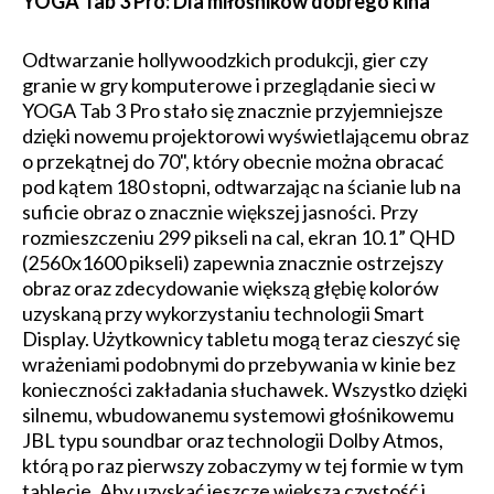
YOGA Tab 3 Pro: Dla miłośników dobrego kina
Odtwarzanie hollywoodzkich produkcji, gier czy
granie w gry komputerowe i przeglądanie sieci w
YOGA Tab 3 Pro stało się znacznie przyjemniejsze
dzięki nowemu projektorowi wyświetlającemu obraz
o przekątnej do 70", który obecnie można obracać
pod kątem 180 stopni, odtwarzając na ścianie lub na
suficie obraz o znacznie większej jasności. Przy
rozmieszczeniu 299 pikseli na cal, ekran 10.1” QHD
(2560x1600 pikseli) zapewnia znacznie ostrzejszy
obraz oraz zdecydowanie większą głębię kolorów
uzyskaną przy wykorzystaniu technologii Smart
Display. Użytkownicy tabletu mogą teraz cieszyć się
wrażeniami podobnymi do przebywania w kinie bez
konieczności zakładania słuchawek. Wszystko dzięki
silnemu, wbudowanemu systemowi głośnikowemu
JBL typu soundbar oraz technologii Dolby Atmos,
którą po raz pierwszy zobaczymy w tej formie w tym
tablecie. Aby uzyskać jeszcze większa czystość i