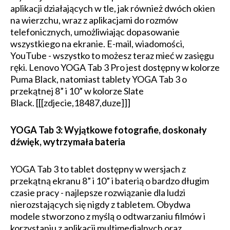
aplikacji działających w tle, jak również dwóch okien
na wierzchu, wraz z aplikacjami do rozmów
telefonicznych, umożliwiając dopasowanie
wszystkiego na ekranie. E-mail, wiadomości,
YouTube - wszystko to możesz teraz mieć w zasięgu
ręki. Lenovo YOGA Tab 3 Pro jest dostępny w kolorze
Puma Black, natomiast tablety YOGA Tab 3 o
przekątnej 8” i 10” w kolorze Slate
Black. [[[zdjecie,18487,duze]]]
YOGA Tab 3: Wyjątkowe fotografie, doskonały
dźwięk, wytrzymała bateria
YOGA Tab 3 to tablet dostępny w wersjach z
przekątną ekranu 8” i 10” i baterią o bardzo długim
czasie pracy - najlepsze rozwiązanie dla ludzi
nierozstających się nigdy z tabletem. Obydwa
modele stworzono z myślą o odtwarzaniu filmów i
korzystaniu z aplikacji multimedialnych oraz