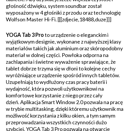
głośność dźwięku, system soundbar został
wyposażony w 4 głośniki z przodu oraz technologię
Wolfson Master Hi-Fi. [[[zdjecie,18488,duze]]]
YOGA Tab 3 Pro
to urządzenie o eleganckim i
wyjątkowym designie, wykonane z najwyższej klasy
materiałów takich jak aluminium oraz skóropodobny
materiał w dolnej części. Powłoka odporna na
zachlapania i świetne wyważenie sprawiające, że
tablet dobrze trzyma się w dłoni to kolejne cechy
wyróżniające urządzenie spośród innych tabletów.
Uzupełniają to wydłużony czas pracy baterii i
wydajność, która pozwoli użytkownikowi na
komfortowe korzystanie z niego przez cały
dzień. Aplikacja Smart Window 2.0 pozwala na pracę
w trybie multitasking, dzięki któremu użytkownik ma
możliwość korzystania z kilku okien, a tym samym
przeprowadzania wszystkich czynności dużo
szybciej. YOGA Tab 3 Pro pozwala na otwarcie