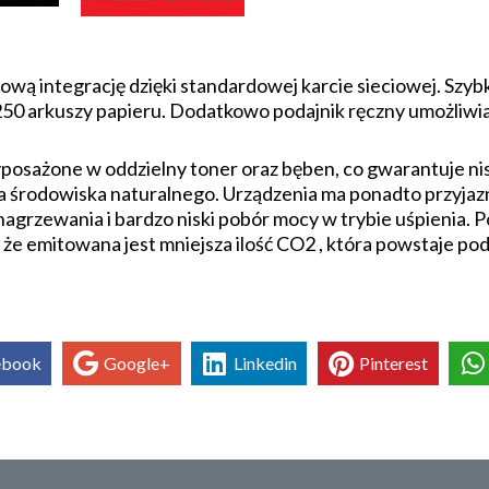
wą integrację dzięki standardowej karcie sieciowej. Szybk
250 arkuszy papieru. Dodatkowo podajnik ręczny umożliwia
sażone w oddzielny toner oraz bęben, co gwarantuje niski
ia środowiska naturalnego. Urządzenia ma ponadto przyjaz
s nagrzewania i bardzo niski pobór mocy w trybie uśpienia. 
że emitowana jest mniejsza ilość CO2 , która powstaje pod
ebook
Google+
Linkedin
Pinterest