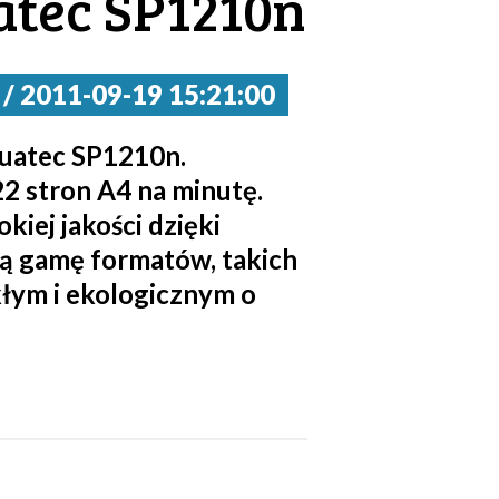
tec SP1210n
2011-09-19 15:21:00
huatec SP1210n.
 stron A4 na minutę.
ej jakości dzięki
ką gamę formatów, takich
kłym i ekologicznym o