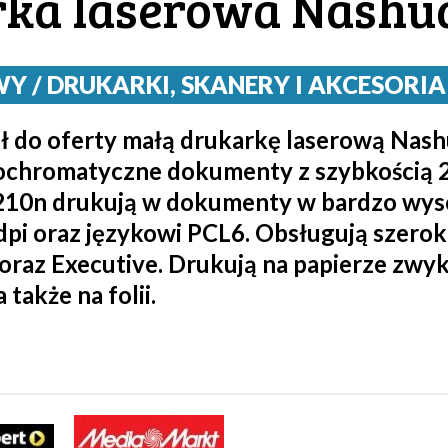
ka laserowa Nashua
/ DRUKARKI, SKANERY I AKCESORIA / 
 do oferty małą drukarkę laserową Nas
chromatyczne dokumenty z szybkością 22
10n drukują w dokumenty w bardzo wysoki
dpi oraz językowi PCL6. Obsługują szero
r oraz Executive. Drukują na papierze zwy
także na folii.