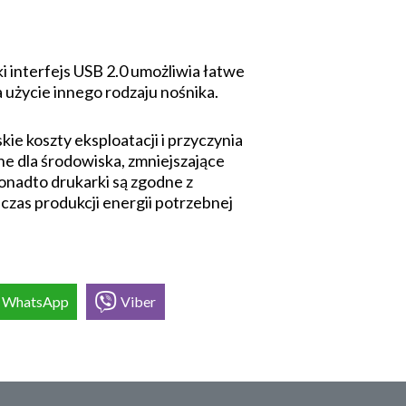
i interfejs USB 2.0 umożliwia łatwe
 użycie innego rodzaju nośnika.
e koszty eksploatacji i przyczynia
ne dla środowiska, zmniejszające
Ponadto drukarki są zgodne z
czas produkcji energii potrzebnej
WhatsApp
Viber