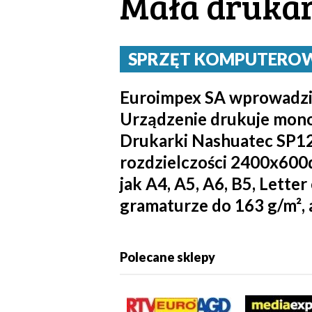
Mała drukar
SPRZĘT KOMPUTEROWY 
Euroimpex SA wprowadził
Urządzenie drukuje mono
Drukarki Nashuatec SP12
rozdzielczości 2400x600
jak A4, A5, A6, B5, Lette
gramaturze do 163 g/m², a 
Polecane sklepy