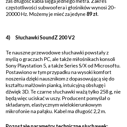
zaś długość kabla sięga jednego metra. Zakres
częstotliwości subwoofera i głośników wynosi 20–
20000 Hz. Możemy je mieć za jedyne
89 zł.
4) Słuchawki SoundZ 200 V2
Te nauszne przewodowe słuchawki powstały z
myślą o graczach PC, ale także miłośnikach konsoli
Sony Playstation 5, a także Series S/X od Microsoftu.
Postawiono w tym przypadku na wysoki komfort
noszenia dzięki nausznikom z dopasowującą się do
kształtu małżowin pianką, intuicyjną obsługę i
dźwięk 3D. Te czarne słuchawki ważą tylko 258 g, nie
będą więc uciskać w uszy. Producent pomyślał o
składanym, elastycznym wielokierunkowym
mikrofonie na pałąku. Kabel ma długość 2,2 m.
Pozostałe parametry techniczne słuchawek: