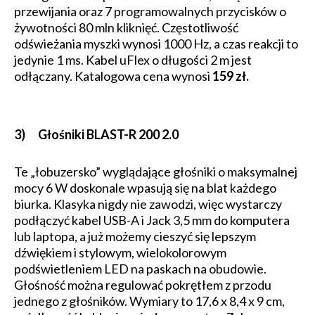
przewijania oraz 7 programowalnych przycisków o
żywotności 80 mln kliknięć. Częstotliwość
odświeżania myszki wynosi 1000 Hz, a czas reakcji to
jedynie 1 ms. Kabel uFlex o długości 2 m jest
odłączany. Katalogowa cena wynosi
159 zł.
3) Głośniki BLAST-R 200 2.0
Te „łobuzersko” wyglądające głośniki o maksymalnej
mocy 6 W doskonale wpasują się na blat każdego
biurka. Klasyka nigdy nie zawodzi, więc wystarczy
podłączyć kabel USB-A i Jack 3,5 mm do komputera
lub laptopa, a już możemy cieszyć się lepszym
dźwiękiem i stylowym, wielokolorowym
podświetleniem LED na paskach na obudowie.
Głośność można regulować pokrętłem z przodu
jednego z głośników. Wymiary to 17,6 x 8,4 x 9 cm,