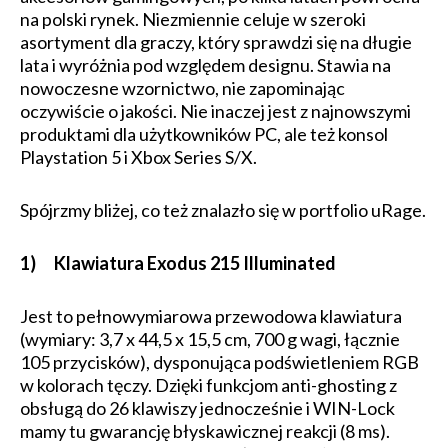
na polski rynek. Niezmiennie celuje w szeroki
asortyment dla graczy, który sprawdzi się na długie
lata i wyróżnia pod względem designu. Stawia na
nowoczesne wzornictwo, nie zapominając
oczywiście o jakości. Nie inaczej jest z najnowszymi
produktami dla użytkowników PC, ale też konsol
Playstation 5 i Xbox Series S/X.
Spójrzmy bliżej, co też znalazło się w portfolio uRage.
1) Klawiatura Exodus 215 Illuminated
Jest to pełnowymiarowa przewodowa klawiatura
(wymiary: 3,7 x 44,5 x 15,5 cm, 700 g wagi, łącznie
105 przycisków), dysponująca podświetleniem RGB
w kolorach tęczy. Dzięki funkcjom anti-ghosting z
obsługą do 26 klawiszy jednocześnie i WIN-Lock
mamy tu gwarancję błyskawicznej reakcji (8 ms).