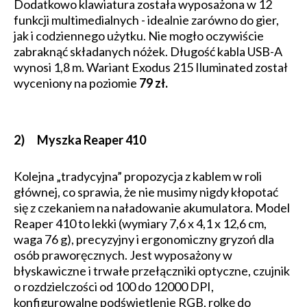
Dodatkowo klawiatura została wyposażona w 12
funkcji multimedialnych - idealnie zarówno do gier,
jak i codziennego użytku. Nie mogło oczywiście
zabraknąć składanych nóżek. Długość kabla USB-A
wynosi 1,8 m. Wariant Exodus 215 Iluminated został
wyceniony na poziomie
79 zł.
2) Myszka Reaper 410
Kolejna „tradycyjna” propozycja z kablem w roli
głównej, co sprawia, że nie musimy nigdy kłopotać
się z czekaniem na naładowanie akumulatora. Model
Reaper 410 to lekki (wymiary 7,6 x 4,1 x 12,6 cm,
waga 76 g), precyzyjny i ergonomiczny gryzoń dla
osób praworęcznych. Jest wyposażony w
błyskawiczne i trwałe przełączniki optyczne, czujnik
o rozdzielczości od 100 do 12000 DPI,
konfigurowalne podświetlenie RGB, rolkę do