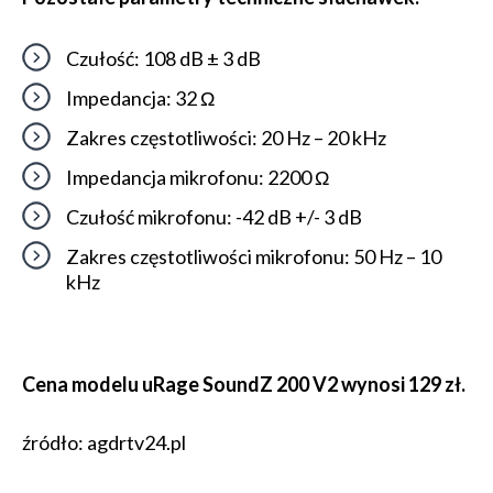
Czułość: 108 dB ± 3 dB
Impedancja: 32 Ω
Zakres częstotliwości: 20 Hz – 20 kHz
Impedancja mikrofonu: 2200 Ω
Czułość mikrofonu: -42 dB +/- 3 dB
Zakres częstotliwości mikrofonu: 50 Hz – 10
kHz
Cena modelu uRage SoundZ 200 V2 wynosi 129 zł.
źródło: agdrtv24.pl