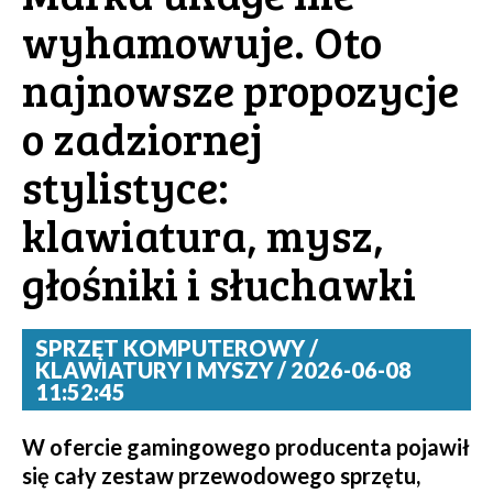
wyhamowuje. Oto
najnowsze propozycje
o zadziornej
stylistyce:
klawiatura, mysz,
głośniki i słuchawki
SPRZĘT KOMPUTEROWY /
KLAWIATURY I MYSZY / 2026-06-08
11:52:45
W ofercie gamingowego producenta pojawił
się cały zestaw przewodowego sprzętu,