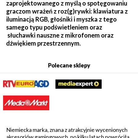
zaprojektowanego z myślą o spotęgowaniu
graczom wrażeń z roz(g)rywki: klawiatura z
iluminacją RGB, głośniki i myszka z tego
samego typu podświetleniem oraz
słuchawki nauszne z mikrofonem oraz
dźwiękiem przestrzennym.
Polecane sklepy
Niemiecka marka, znana z atrakcyjnie wycenionych
akcesoriów gamingowych, po kilku latach powróciła