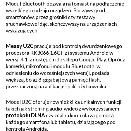
Moduł Bluetooth pozwala natomiast na podłączenie
wszelkiego rodzaju urządzeń. Począwszy od
smartfonów, przez głośniki czy zestawy
słuchawkowe idąc, skończywszy na urządzeniach
wskazujących.
Measy U2C
pracuje pod kontrolą dwurdzeniowego
procesora RK3066 1,6GHz i systemu Android w
wersji 4.1, z dostępem do sklepu Google Play. Oprócz
kamerki, mikrofonu i modułu Bluetooth, w
odniesieniu do wcześniejszych wersji, posiada
większą, bo aż 8-gigabajtową pamięć flash,
przeznaczoną na aplikacje i pliki użytkownika.
Model U2C oferuje również kilka unikalnych funkcji,
takich jak streming audio-wideo z wykorzystaniem
protokołu DLNA
czy zdalna kontrola za pomocą
każdego smartfona lub tabletu, działającego pod
kontrolą Androida.