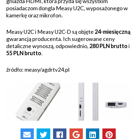
gniazda HDMI, która przyda się wszystkim
posiadaczom dongla Measy U2C, wyposażonego w
kamerkę oraz mikrofon.
Measy U2C i Measy U2C-D są objęte
24-miesięczną
gwarancją producenta. Ich sugerowane ceny
detaliczne wynoszą, odpowiednio,
280 PLN brutto
i
55 PLN brutto
.
źródło: measy/agdrtv24.pl