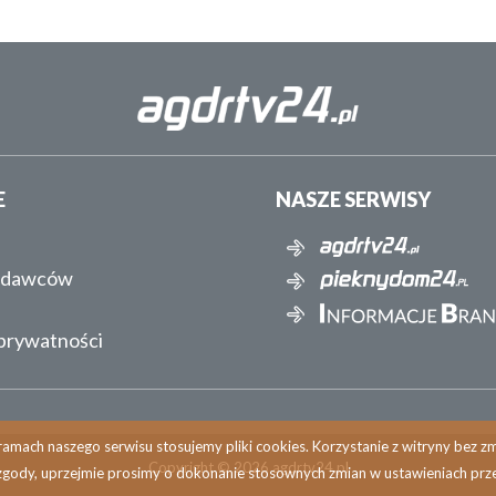
E
NASZE SERWISY
ydawców
 prywatności
amach naszego serwisu stosujemy pliki cookies. Korzystanie z witryny bez 
Copyright © 2026 agdrtv24.pl
zgody, uprzejmie prosimy o dokonanie stosownych zmian w ustawieniach prze