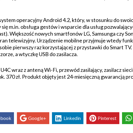
.
tem operacyjny Android 4.2, który, w stosunku do swoic
y się m.in. obsługa gestów i wsparcie dla usług pozwalają
ast). Większość nowych smartfonów LG, Samsunga czy Son
an telewizyjny. Urządzenie mobilne przyjmuje wtedy funkcj
obie pierwszy raz korzystającej z przystawki do Smart T
orze, a wtyczkę USB do zasilacza.
C wraz z anteną Wi-Fi, przewód zasilający, zasilacz sieci
ok. 370 zł. Produkt objęty jest 24-miesięczną gwarancją p
ebook
Google+
Linkedin
Pinterest