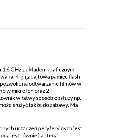
 1,6 GHz z układem graficznym
wana, 4-gigabajtowa pamięć flash
 pozwolić na odtwarzanie filmów w
no w mikrofon oraz 2-
kownik w łatwy sposób obsłuży np.
 może służyć także do zabawy. Ma
zonych urządzeń peryferyjnych jest
zona jest również antena