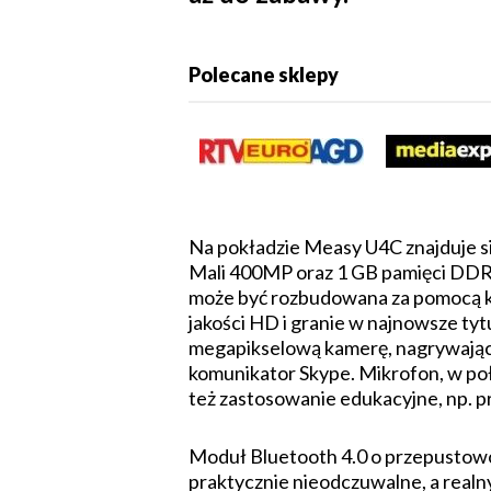
Polecane sklepy
Na pokładzie Measy U4C znajduje s
Mali 400MP oraz 1 GB pamięci DDR3
może być rozbudowana za pomocą ka
jakości HD i granie w najnowsze ty
megapikselową kamerę, nagrywającą 
komunikator Skype. Mikrofon, w poł
też zastosowanie edukacyjne, np. 
Moduł Bluetooth 4.0 o przepustowoś
praktycznie nieodczuwalne, a realn