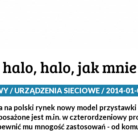
halo, halo, jak mnie
/ URZĄDZENIA SIECIOWE / 2014-01-0
 na polski rynek nowy model przystawki
osażone jest m.in. w czterordzeniowy pro
pewnić mu mnogość zastosowań - od komun