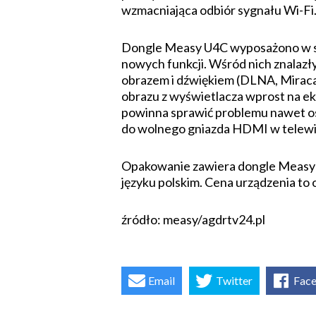
wzmacniająca odbiór sygnału Wi-Fi
Dongle Measy U4C wyposażono w sys
nowych funkcji. Wśród nich znalazł
obrazem i dźwiękiem (DLNA, Mirac
obrazu z wyświetlacza wprost na ekr
powinna sprawić problemu nawet os
do wolnego gniazda HDMI w telewiz
Opakowanie zawiera dongle Measy U4
języku polskim. Cena urządzenia to 
źródło: measy/agdrtv24.pl
Email
Twitter
Fac