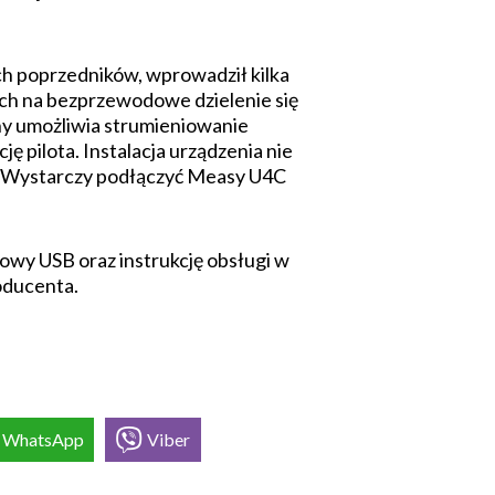
h poprzedników, wprowadził kilka
cych na bezprzewodowe dzielenie się
y umożliwia strumieniowanie
ę pilota. Instalacja urządzenia nie
V. Wystarczy podłączyć Measy U4C
owy USB oraz instrukcję obsługi w
roducenta.
WhatsApp
Viber