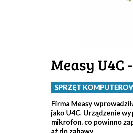
Measy U4C - 
SPRZĘT KOMPUTEROWY 
Firma Measy wprowadziła
jako U4C. Urządzenie wyp
mikrofon, co powinno za
aż do zabawy.