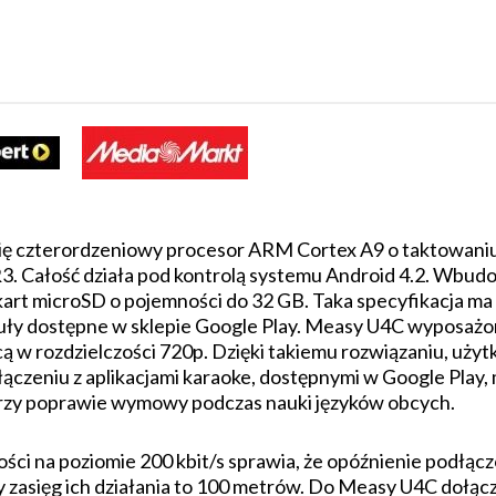
ię czterordzeniowy procesor ARM Cortex A9 o taktowaniu
. Całość działa pod kontrolą systemu Android 4.2. Wbudo
rt microSD o pojemności do 32 GB. Taka specyfikacja ma
tuły dostępne w sklepie Google Play. Measy U4C wyposażo
w rozdzielczości 720p. Dzięki takiemu rozwiązaniu, użyt
ączeniu z aplikacjami karaoke, dostępnymi w Google Play,
przy poprawie wymowy podczas nauki języków obcych.
ci na poziomie 200 kbit/s sprawia, że opóźnienie podłąc
y zasięg ich działania to 100 metrów. Do Measy U4C dołąc