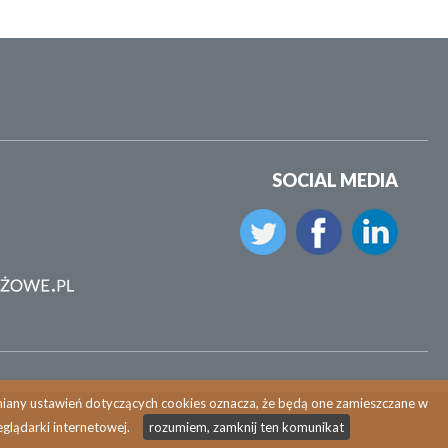
SOCIAL MEDIA
zmiany ustawień dotyczących cookies oznacza, że będą one zamieszczane w
glądarki internetowej.
rozumiem, zamknij ten komunikat