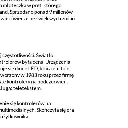
o młoteczka w pręt, którego
mand. Sprzedano ponad 9 milionów
 ćwierćwiecze bez większych zmian
j częstotliwości. Światło
ntrolerów była cena. Urządzenia
uje się diodę LED, która emituje
tworzony w 1983 roku przez firmę
ste kontrolery na podczerwień,
sługą: teletekstem.
enie się kontrolerów na
ultimedialnych. Skończyła się era
 użytkownika.