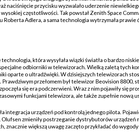
ż naciśnięcie przycisku wyzwalało uderzenie niewielkieg
o wysokiej częstotliwości. Tak powstał Zenith Space Com
tu Roberta Adlera, a sama technologia wytrzymała prawie
 technologia, która wysyłała wiązki światła o bardzo niskie
pecjalne odbiorniki w telewizorach. Wielką zaletą tych ko
iki oparte o ultradźwięki. W dzisiejszych telewizorach stos
i. Prawdziwym przełomem był telewizor Beovision 8800, s
poczęła się era podczerwieni. Wraz z nim pojawiły się pro
asowymi funkcjami telewizora, ale także zupełnie nową u
a integracja urządzeń pod kontrolą jednego pilota. Pojawi
& Olufsen zmieniły postrzeganie dystrybutorów urządzeń m
h, znacznie większą uwagę zaczęto przykładać do wygody