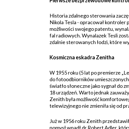
Pierwsze bezprzewodowe kontro
Historia zdalnego sterowania zaczę
Nikola Tesla - opracował kontroler
możliwości swojego patentu, wynala
fal radiowych. Wynalazek Tesli zos
zdalnie sterowanych łodzi, które w
Kosmiczna eskadra Zenitha
W 1955 roku (5 lat po premierze „L
do fotoodbiorników umieszczonych w
światło słoneczne jako sygnał do z
18 urządzeń. Warto jednak zauważyć
Zenith była możliwość komfortowego.
telewizyjnego nie zmieniła się od pr
Już w 1956 roku Zenith przedstawił
pomysł wpadł dr Robert Adler, któr