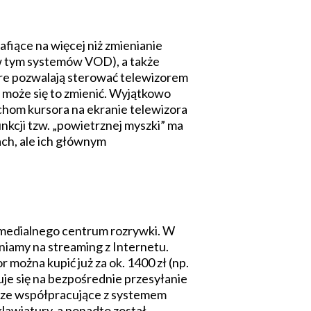
fiące na więcej niż zmienianie
(w tym systemów VOD), a także
re pozwalają sterować telewizorem
 może się to zmienić. Wyjątkowo
hom kursora na ekranie telewizora
kcji tzw. „powietrznej myszki” ma
ach, ale ich głównym
imedialnego centrum rozrywki. W
eniamy na streaming z Internetu.
r można kupić już za ok. 1400 zł (np.
uje się na bezpośrednie przesyłanie
brze współpracujące z systemem
awiatury, a ponadto został