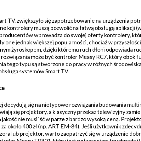
t TV, zwiększyło się zapotrzebowanie na urządzenia potra
ne kontrolery muszą pozwolić na łatwą obsługę aplikacji 
producentów wprowadza do swojej oferty kontrolery, któ
y one jednak większej popularności, chociaż w przyszłości
nym żyroskopem, dzięki któremu ruch dłoni odpowiada ruc
rozwiązania może być kontroler Measy RC7, który obok fun
enia tego typu są stworzone do pracy w różnych środowisk
obsługa systemów Smart TV.
ce
ej decydują się na nietypowe rozwiązania budowania mult
wiają się projektory, a klasyczny przekaz telewizyjny zami
a jakość nie musi iść w parze z bardzo wysoką ceną. Projekto
 za około 400 zł (np. ART EM-84). Jeśli użytkownik zdecyd
zora lub projektor, warto zaopatrzyć się w urządzenie do
roler Measy TP801, który jest połączeniem touchpada i kl