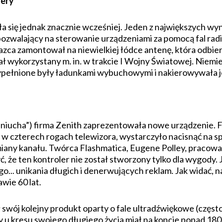
lery
ła się jednak znacznie wcześniej. Jeden z największych wy
 pozwalający na sterowanie urządzeniami za pomocą fal r
zca zamontował na niewielkiej łódce antenę, która odbier
tał wykorzystany m. in. w trakcie I Wojny Światowej. Nie
ypełnione były ładunkami wybuchowymi i nakierowywała je
eniucha”) firma Zenith zaprezentowała nowe urządzenie. F
 czterech rogach telewizora, wystarczyło nacisnąć na sp
miany kanału. Twórca Flashmatica, Eugene Polley, pracował
, że ten kontroler nie został stworzony tylko dla wygody
.. unikania długich i denerwujących reklam. Jak widać, na
awie 60 lat.
 swój kolejny produkt oparty o fale ultradźwiękowe (częst
y u kresu swojego długiego życia miał na koncie ponad 18