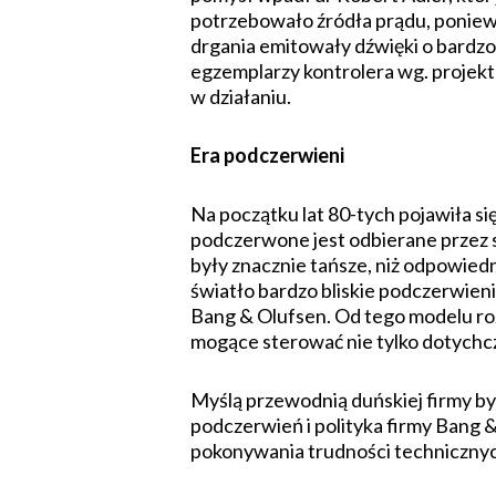
potrzebowało źródła prądu, poniewa
drgania emitowały dźwięki o bardz
egzemplarzy kontrolera wg. projek
w działaniu.
Era podczerwieni
Na początku lat 80-tych pojawiła się
podczerwone jest odbierane przez s
były znacznie tańsze, niż odpowiedn
światło bardzo bliskie podczerwien
Bang & Olufsen. Od tego modelu roz
mogące sterować nie tylko dotychcz
Myślą przewodnią duńskiej firmy był
podczerwień i polityka firmy Bang 
pokonywania trudności technicznyc