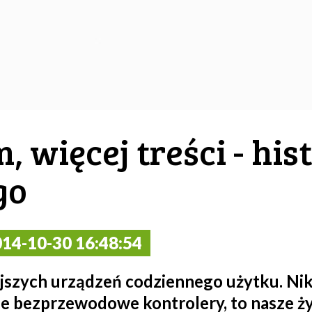
, więcej treści - hist
go
14-10-30 16:48:54
iejszych urządzeń codziennego użytku. Ni
e bezprzewodowe kontrolery, to nasze ży