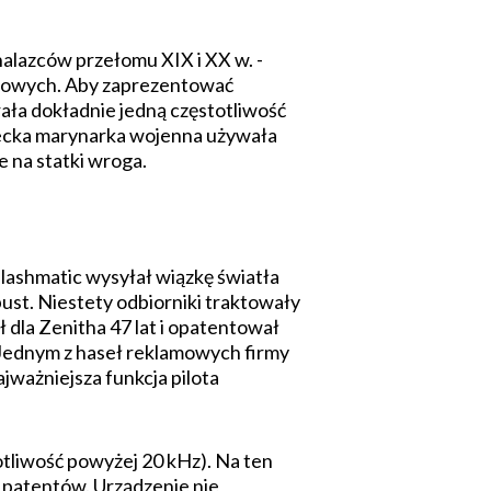
nalazców przełomu XIX i XX w. -
adiowych. Aby zaprezentować
ała dokładnie jedną częstotliwość
miecka marynarka wojenna używała
 na statki wroga.
lashmatic wysyłał wiązkę światła
ust. Niestety odbiorniki traktowały
 dla Zenitha 47 lat i opatentował
. Jednym z haseł reklamowych firmy
jważniejsza funkcja pilota
otliwość powyżej 20 kHz). Na ten
0 patentów. Urządzenie nie