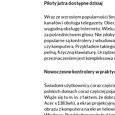
Piloty jutra dostępne dzisiaj
Wraz ze wzrostem popularności Smar
kanałów i obsługa telegazety. Obec
wygodną obsługę Internetu. Wielu 
za pośrednictwem głosu. Nie zdobył
popularne są kontrolery z wbudowa
czy komputera. Przykładem takiego 
pełną, fizyczną klawiaturę. Urządz
przeznaczeniem jest kompleksowa 
Nowoczesne kontrolery w prakty
Świadomi użytkownicy coraz części
polskich domach coraz częściej poja
Wiąże się to m. in. z faktem, że dobr
Acer x1383wh), a ekran projekcyjny
obrazu z komputera na ekran telewi
Windows. Przykładem może być kont