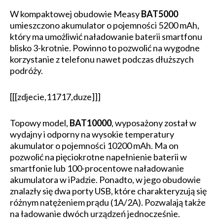
W kompaktowej obudowie Measy
BAT5000
umieszczono akumulator o pojemności 5200 mAh,
który ma umożliwić naładowanie baterii smartfonu
blisko 3-krotnie. Powinno to pozwolić na wygodne
korzystanie z telefonu nawet podczas dłuższych
podróży.
[[[zdjecie,11717,duze]]]
Topowy model,
BAT10000
, wyposażony został w
wydajny i odporny na wysokie temperatury
akumulator o pojemności 10200 mAh. Ma on
pozwolić na pięciokrotne napełnienie baterii w
smartfonie lub 100-procentowe naładowanie
akumulatora w iPadzie. Ponadto, w jego obudowie
znalazły się dwa porty USB, które charakteryzują się
różnym natężeniem prądu (1A/2A). Pozwalają także
na ładowanie dwóch urządzeń jednocześnie.