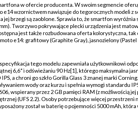
rtfona w ofercie producenta. W swoim segmencie oferuje
o e14 wzornictwem nawiązuje do tegorocznych modeli z se
 jej brzegi są zaoblone. Sprawia to, że smartfon wyróżnia
9 mm). Tworzywo pokrywające plecki urządzenia jest matow
Dostępna jest także rozbudowana oferta kolorystyczna, tak
 moto e14: grafitowy (Graphite Gray), jasnozielony (Paste
y specyfikacja tego modelu zapewniała użytkownikowi odp
tnej 6,6” i odświeżaniu 90 Hz[1], którego maksymalna jas
PS, a chroni go szkło Gorilla Glass 3 znanej marki Cornin
ywaniem wody oraz kurzu i spełnia wymogi standardu IP
06, wspierany przez 2 GB pamięci RAM (z możliwością je
trznej (UFS 2.2). Osoby potrzebujące więcej przestrzeni 
posażony został w baterię o pojemności 5000 mAh, która 