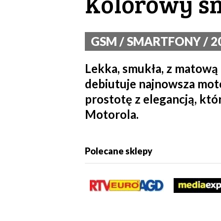
Kolorowy sm
GSM / SMARTFONY / 20
Lekka, smukła, z matową 
debiutuje najnowsza moto
prostotę z elegancją, któ
Motorola.
Polecane sklepy