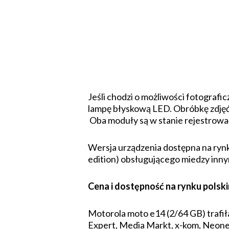
Jeśli chodzi o możliwości fotograf
lampę błyskową LED. Obróbkę zdjęć 
Oba moduły są w stanie rejestrowa
Wersja urządzenia dostępna na rynk
edition) obsługującego miedzy inn
Cena i dostępność na rynku polsk
Motorola moto e14 (2/64 GB) trafił
Expert, Media Markt, x-kom, Neon