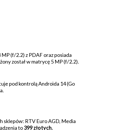
3 MP (f/2.2) z PDAF oraz posiada
ony został w matrycę 5 MP (f/2.2).
cuje pod kontrolą Androida 14 (Go
a.
iach sklepów: RTV Euro AGD, Media
ądzenia to
399 złotych.