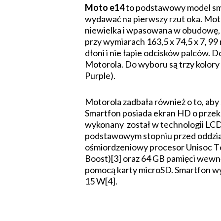
Moto e14
to podstawowy model sma
wydawać na pierwszy rzut oka. Mot
niewielka i wpasowana w obudowę, a
przy wymiarach 163,5 x 74,5 x 7, 9
dłoni i nie łapie odcisków palców. 
Motorola. Do wyboru są trzy kolory
Purple).
Motorola zadbała również o to, ab
Smartfon posiada ekran HD o przeką
wykonany został w technologii LCD I
podstawowym stopniu przed oddział
ośmiordzeniowy procesor Unisoc T6
Boost)[3] oraz 64 GB pamięci wewnę
pomocą karty microSD. Smartfon wy
15 W[4].