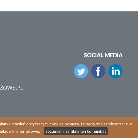
SOCIAL MEDIA
zmiany ustawień dotyczących cookies oznacza, że będą one zamieszczane w
glądarki internetowej.
rozumiem, zamknij ten komunikat