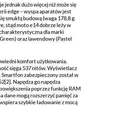
 jednak dużo więcej niż może się
rii edge – wyspa aparatów jest
 się smukłą budową (waga 178,8 g
e, stąd moto e14 dobrze leży w
 charakterystyczna dla marki
l Green) oraz lawendowy (Pastel
owiedni komfort użytkowania.
ność sięga 537 nitów. Wyświetlacz
g. Smartfon zabezpieczony został w
52[2]. Napędza go napędza
j powiększenia poprzez funkcję RAM
na dane mogą rozszerzyć pamięć za
wspiera szybkie ładowanie z mocą