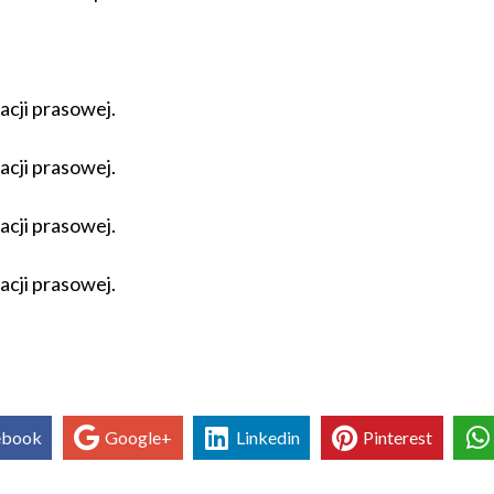
macji prasowej.
macji prasowej.
macji prasowej.
macji prasowej.
ebook
Google+
Linkedin
Pinterest