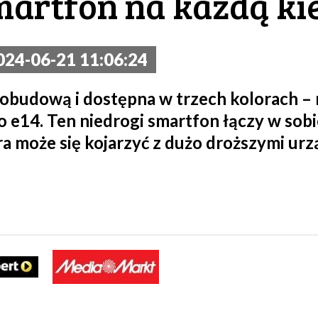
artfon na każdą ki
24-06-21 11:06:24
obudową i dostępna w trzech kolorach – 
 e14. Ten niedrogi smartfon łączy w sobi
ra może się kojarzyć z dużo droższymi ur