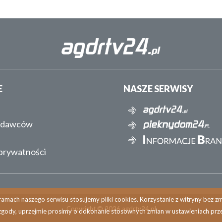
E
NASZE SERWISY
ydawców
 prywatności
amach naszego serwisu stosujemy pliki cookies. Korzystanie z witryny bez 
Copyright © 2026 agdrtv24.pl
zgody, uprzejmie prosimy o dokonanie stosownych zmian w ustawieniach prze