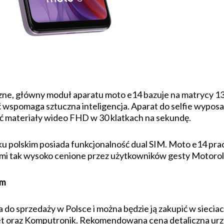
iczne, główny moduł aparatu moto e14 bazuje na matrycy 1
wspomaga sztuczna inteligencja. Aparat do selfie wyposaż
ć materiały wideo FHD w 30 klatkach na sekundę.
u polskim posiada funkcjonalność dual SIM. Moto e14 pra
ymi tak wysoko cenione przez użytkowników gesty Motorol
im
a do sprzedaży w Polsce i można będzie ją zakupić w siec
et oraz Komputronik. Rekomendowana cena detaliczna urz