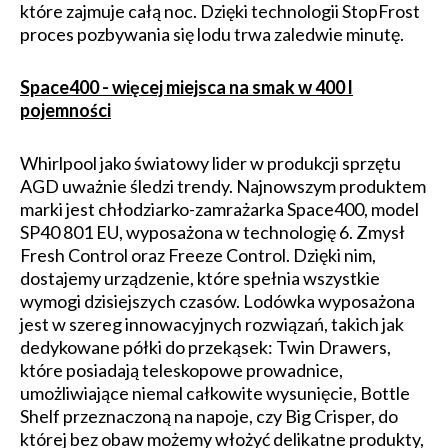
które zajmuje całą noc. Dzięki technologii StopFrost
proces pozbywania się lodu trwa zaledwie minutę.
Space400 - więcej miejsca na smak w 400 l
pojemności
Whirlpool jako światowy lider w produkcji sprzętu
AGD uważnie śledzi trendy. Najnowszym produktem
marki jest chłodziarko-zamrażarka Space400, model
SP40 801 EU, wyposażona w technologię 6. Zmysł
Fresh Control oraz Freeze Control. Dzięki nim,
dostajemy urządzenie, które spełnia wszystkie
wymogi dzisiejszych czasów. Lodówka wyposażona
jest w szereg innowacyjnych rozwiązań, takich jak
dedykowane półki do przekąsek: Twin Drawers,
które posiadają teleskopowe prowadnice,
umożliwiające niemal całkowite wysunięcie, Bottle
Shelf przeznaczoną na napoje, czy Big Crisper, do
której bez obaw możemy włożyć delikatne produkty,