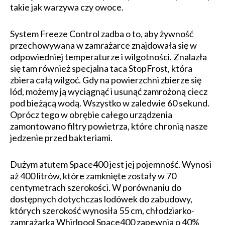
takie jak warzywa czy owoce.
System Freeze Control zadba o to, aby żywność
przechowywana w zamrażarce znajdowała się w
odpowiedniej temperaturze i wilgotności. Znalazła
się tam również specjalna taca StopFrost, która
zbiera całą wilgoć. Gdy na powierzchni zbierze się
lód, możemy ją wyciągnąć i usunąć zamrożoną ciecz
pod bieżącą wodą. Wszystko w zaledwie 60 sekund.
Oprócz tego w obrębie całego urządzenia
zamontowano filtry powietrza, które chronią nasze
jedzenie przed bakteriami.
Dużym atutem Space400 jest jej pojemność. Wynosi
aż 400 litrów, które zamknięte zostały w 70
centymetrach szerokości. W porównaniu do
dostępnych dotychczas lodówek do zabudowy,
których szerokość wynosiła 55 cm, chłodziarko-
zamrażarka Whirlpool Space400 zapewnia o 40%