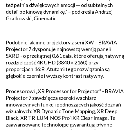
też pełnia dźwiękowych emocji — od subtelnych
detali po kinową dynamikę.” – podkreśla Andrzej
Gratkowski, Cinematic.
Podobnie jak inne projektory z serii XW – BRAVIA
Projector 7 dysponuje najnowszą wersją paneli
SXRD - o przekątnej 0,61 cala, które oferują natywną
rozdzielczość 4K UHD (3840 × 2160) przy
proporcjach 16:9. Atutami tego rozwiązania są
głębokie czernie i wyższy kontrast natywny.
Procesorowi „XR Processor for Projector” - BRAVIA
Projector 7 zawdzięcza szeroki wachlarz
innowacyjnych funkcji podnoszących jakość doznań
wizualnych: XR Dynamic Tone Mapping, XR Deep
Black, XR TRILUMINOS Pro i XR Clear Image. Te
zaawansowane technologie gwarantują płynne