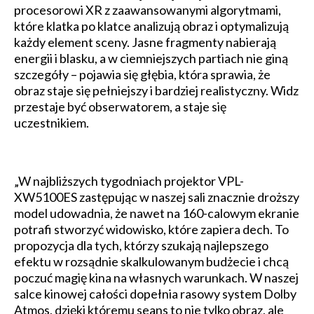
procesorowi XR z zaawansowanymi algorytmami,
które klatka po klatce analizują obraz i optymalizują
każdy element sceny. Jasne fragmenty nabierają
energii i blasku, a w ciemniejszych partiach nie giną
szczegóły – pojawia się głębia, która sprawia, że
obraz staje się pełniejszy i bardziej realistyczny. Widz
przestaje być obserwatorem, a staje się
uczestnikiem.
„W najbliższych tygodniach projektor VPL-
XW5100ES zastępując w naszej sali znacznie droższy
model udowadnia, że nawet na 160-calowym ekranie
potrafi stworzyć widowisko, które zapiera dech. To
propozycja dla tych, którzy szukają najlepszego
efektu w rozsądnie skalkulowanym budżecie i chcą
poczuć magię kina na własnych warunkach. W naszej
salce kinowej całości dopełnia rasowy system Dolby
Atmos, dzięki któremu seans to nie tylko obraz, ale