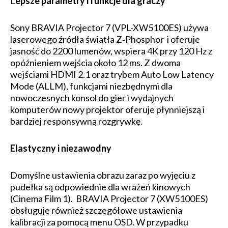
L
epsze parametry i funkcje dla graczy
Sony BRAVIA Projector 7 (VPL-XW5100ES) używa
laserowego źródła światła Z‑Phosphor i oferuje
jasność do 2200 lumenów, wspiera 4K przy 120 Hz z
opóźnieniem wejścia około 12 ms. Z dwoma
wejściami HDMI 2.1 oraz trybem Auto Low Latency
Mode (ALLM), funkcjami niezbędnymi dla
nowoczesnych konsol do gier i wydajnych
komputerów nowy projektor oferuje płynniejszą i
bardziej responsywną rozgrywkę.
Elastyczny i niezawodny
Domyślne ustawienia obrazu zaraz po wyjęciu z
pudełka są odpowiednie dla wrażeń kinowych
(Cinema Film 1). BRAVIA Projector 7 (XW5100ES)
obsługuje również szczegółowe ustawienia
kalibracji za pomocą menu OSD. W przypadku