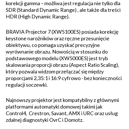
korekcji gamma – możliwa jest regulacja nie tylko dla
SDR (Standard Dynamic Range) , ale także dla treści
HDR (High Dynamic Range).
BRAVIA Projector 7 (XW5100ES) posiada korekcję
keystone narożników oraz ręczne przesunięcie
obiektywu, co pomaga uzyskać precyzyjne
wyrównanie obrazu. Nowością w stosunku do
podstawowego modelu (XW5000ES) jest tryb
skalowania proporcji obrazu (Aspect Ratio Scaling),
który pozwala widzom przełączać się między
proporcjami 2,35:1 i 16:9 cyfrowo - bez konieczności
regulacji soczewki.
Najnowszy projektor jest kompatybilny z głównymi
platformami automatyki domowej takimi jak
Control4, Crestron, Savant, AMX i URC oraz usług
zdalnej diagnostyki OvrC i Domotz.