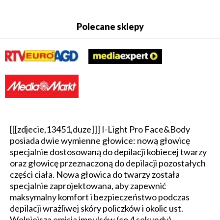
Polecane sklepy
[[[zdjecie,13451,duze]]] I-Light Pro Face&Body
posiada dwie wymienne głowice: nową głowicę
specjalnie dostosowaną do depilacji kobiecej twarzy
oraz głowicę przeznaczoną do depilacji pozostałych
części ciała. Nowa głowica do twarzy została
specjalnie zaprojektowana, aby zapewnić
maksymalny komfort i bezpieczeństwo podczas
depilacji wrażliwej skóry policzków i okolic ust.
Wolniejsza emisja impulsów (co 4 sekundy)