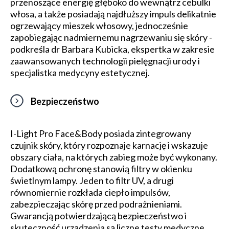
przenoszące energię głęboko do wewnątrz cebulki
włosa, a także posiadają najdłuższy impuls delikatnie
ogrzewający mieszek włosowy, jednocześnie
zapobiegając nadmiernemu nagrzewaniu się skóry -
podkreśla dr Barbara Kubicka, ekspertka w zakresie
zaawansowanych technologii pielęgnacji urody i
specjalistka medycyny estetycznej.
Bezpieczeństwo
I-Light Pro Face&Body posiada zintegrowany
czujnik skóry, który rozpoznaje karnację i wskazuje
obszary ciała, na których zabieg może być wykonany.
Dodatkową ochronę stanowią filtry w okienku
świetlnym lampy. Jeden to filtr UV, a drugi
równomiernie rozkłada ciepło impulsów,
zabezpieczając skórę przed podrażnieniami.
Gwarancją potwierdzającą bezpieczeństwo i
skuteczność urządzenia są liczne testy medyczne