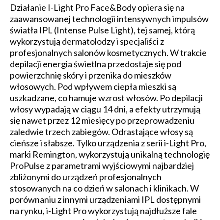
Działanie I-Light Pro Face&Body opiera się na
zaawansowanej technologii intensywnych impulsów
światła IPL (Intense Pulse Light), tej samej, którą
wykorzystują dermatolodzy i specjaliści z
profesjonalnych salonów kosmetycznych. W trakcie
depilacji energia świetlna przedostaje się pod
powierzchnię skóry i przenika do mieszków
włosowych. Pod wpływem ciepła mieszki są
uszkadzane, co hamuje wzrost włosów. Po depilacji
włosy wypadają w ciągu 14 dni, a efekty utrzymują
się nawet przez 12 miesięcy po przeprowadzeniu
zaledwie trzech zabiegów. Odrastające włosy są
cieńsze i słabsze. Tylko urządzenia z serii i-Light Pro,
marki Remington, wykorzystują unikalną technologię
ProPulse z parametrami wyjściowymi najbardziej
zbliżonymi do urządzeń profesjonalnych
stosowanych na co dzień w salonach i klinikach. W
porównaniu z innymi urządzeniami IPL dostępnymi
na rynku, i-Light Pro wykorzystują najdłuższe fale