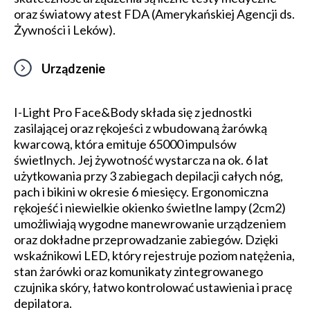
oraz światowy atest FDA (Amerykańskiej Agencji ds.
Żywności i Leków).
Urządzenie
I-Light Pro Face&Body składa się z jednostki
zasilającej oraz rękojeści z wbudowaną żarówką
kwarcową, która emituje 65000 impulsów
świetlnych. Jej żywotność wystarcza na ok. 6 lat
użytkowania przy 3 zabiegach depilacji całych nóg,
pach i bikini w okresie 6 miesięcy. Ergonomiczna
rękojeść i niewielkie okienko świetlne lampy (2cm2)
umożliwiają wygodne manewrowanie urządzeniem
oraz dokładne przeprowadzanie zabiegów. Dzięki
wskaźnikowi LED, który rejestruje poziom natężenia,
stan żarówki oraz komunikaty zintegrowanego
czujnika skóry, łatwo kontrolować ustawienia i pracę
depilatora.