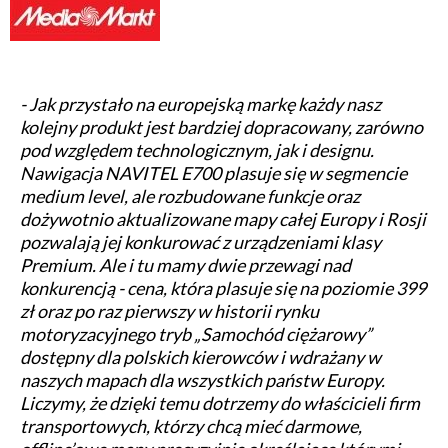
- Jak przystało na europejską markę każdy nasz
kolejny produkt jest bardziej dopracowany, zarówno
pod względem technologicznym, jak i designu.
Nawigacja NAVITEL E700 plasuje się w segmencie
medium level, ale rozbudowane funkcje oraz
dożywotnio aktualizowane mapy całej Europy i Rosji
pozwalają jej konkurować z urządzeniami klasy
Premium. Ale i tu mamy dwie przewagi nad
konkurencją - cena, która plasuje się na poziomie 399
zł oraz po raz pierwszy w historii rynku
motoryzacyjnego tryb „Samochód ciężarowy”
dostępny dla polskich kierowców i wdrażany w
naszych mapach dla wszystkich państw Europy.
Liczymy, że dzięki temu dotrzemy do właścicieli firm
transportowych, którzy chcą mieć darmowe,