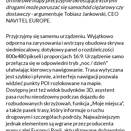
offline’owe mapy precyzyjnie określające którymi
drogami może poruszać się samochód ciężarowy czy
dostawczy -
argumentuje Tobiasz Jankowski, CEO
NAVITEL EUROPE.
Przyjrzyjmy się samemu urządzeniu. Wyjątkowo
odporna na zarysowania i wstrząsy obudowa skrywa
siedmiocalowy, dotykowy panel o rozdzielczości
800x480 pikseli i proporcjach 16:9. Urządzenie samo
przełącza się w odpowiedni tryb „noc / dzień”
ułatwiając kierowcy nawigowanie. Trasa wytyczana
jest szybko i płynnie, a interfejs nawigacji pozwala
widzieć punkty POI rozlokowane na mapie.
Dostępny jest też widok budynków 3D, asystent
pasa ruchu nieodzowny podczas dojazdu do
rozbudowanych skrzyżowań, funkcja „Moje miejsca”,
a także pasek trasy, który informuje o ruchu
drogowym i szczegółach podróży. Najważniejszym
jednak elementem są wgrane przez producenta
mapy całej Europy i Rosji, aktualizowane dożywotnio