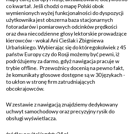
co kwartał. Jeśli chodzi o mapę Polski obok
wymienionych wyżej funkcjonalności do dyspozycji
użytkownika jest obszerna baza stacjonarnych
fotoradarów i pomiarowych odcinków prędkości
oraz dwa niecodzienne głosy lektorskie prowadzące
kierowców - wokal Ani Cieślak i Zbigniewa
Urbańskiego. Wybierając się do któregokolwiek z 45
państw Europy czy do Rosji możemy być pewni, iż
podróżujemy za darmo, gdyż nawigacja pracuje w
trybie offline. Przewoźnicy docenią na pewno fakt,
że komunikaty głosowe dostępne są w 30 językach -
to ukłon w stronę firm zatrudniających
obcokrajowców.
W zestawie z nawigacją znajdziemy dedykowany
uchwyt samochodowy oraz precyzyjny rysik do
obsługi wyświetlacza.