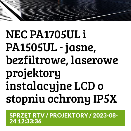
NEC PA1705UL i
PA1505UL - jasne,
bezfiltrowe, laserowe
projektory
instalacyjne LCD o
stopniu ochrony IP5X
SPRZĘT RTV / PROJEKTORY / 2023-08-
24 12:33:36