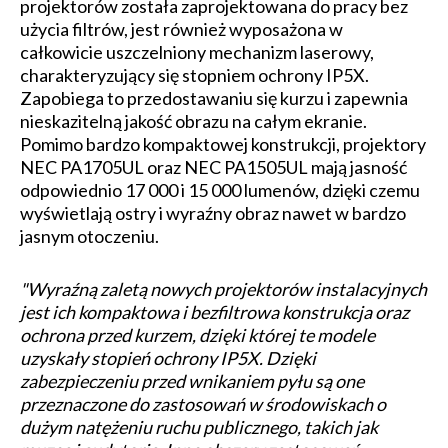
projektorów została zaprojektowana do pracy bez
użycia filtrów, jest również wyposażona w
całkowicie uszczelniony mechanizm laserowy,
charakteryzujący się stopniem ochrony IP5X.
Zapobiega to przedostawaniu się kurzu i zapewnia
nieskazitelną jakość obrazu na całym ekranie.
Pomimo bardzo kompaktowej konstrukcji, projektory
NEC PA1705UL oraz NEC PA1505UL mają jasność
odpowiednio 17 000 i 15 000 lumenów, dzięki czemu
wyświetlają ostry i wyraźny obraz nawet w bardzo
jasnym otoczeniu.
"Wyraźną zaletą nowych projektorów instalacyjnych
jest ich kompaktowa i bezfiltrowa konstrukcja oraz
ochrona przed kurzem, dzięki której te modele
uzyskały stopień ochrony IP5X. Dzięki
zabezpieczeniu przed wnikaniem pyłu są one
przeznaczone do zastosowań w środowiskach o
dużym natężeniu ruchu publicznego, takich jak