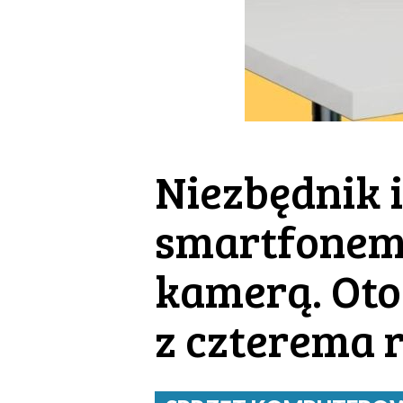
Niezbędnik 
smartfonem,
kamerą. Ot
z czterema