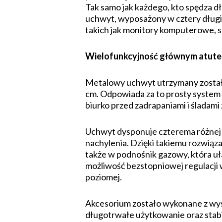
Tak samo jak każdego, kto spędza 
uchwyt, wyposażony w cztery długi
takich jak monitory komputerowe, s
Wielofunkcyjność głównym atut
Metalowy uchwyt utrzymany został w
cm. Odpowiada za to prosty system 
biurko przed zadrapaniami i śladami 
Uchwyt dysponuje czterema różnej d
nachylenia. Dzięki takiemu rozwiąz
także w podnośnik gazowy, która u
możliwość bezstopniowej regulacji w
poziomej.
Akcesorium zostało wykonane z wyso
długotrwałe użytkowanie oraz stabil