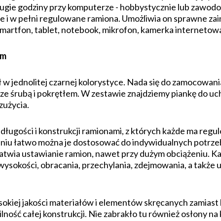
długie godziny przy komputerze - hobbystycznie lub zawod
e i w pełni regulowane ramiona. Umożliwia on sprawne za
martfon, tablet, notebook, mikrofon, kamerka internetow
em
 jednolitej czarnej kolorystyce. Nada się do zamocowania 
ze śrubą i pokrętłem. W zestawie znajdziemy piankę do u
zużycia.
ługości i konstrukcji ramionami, z których każde ma regu
aniu łatwo można je dostosować do indywidualnych potrzeb
łatwia ustawianie ramion, nawet przy dużym obciążeniu. 
ysokości, obracania, przechylania, zdejmowania, a także u
kiej jakości materiałów i elementów skręcanych zamiast 
ność całej konstrukcji. Nie zabrakło tu również osłony na 