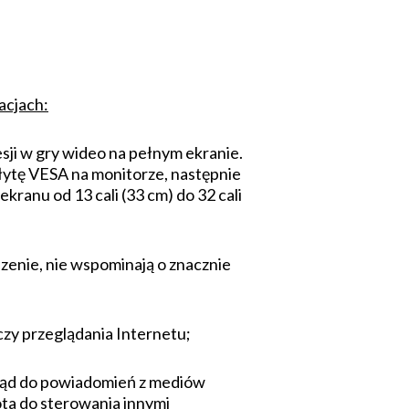
acjach:
esji w gry wideo na pełnym ekranie.
łytę VESA na monitorze, następnie
ranu od 13 cali (33 cm) do 32 cali
dzenie, nie wspominają o znacznie
 czy przeglądania Internetu;
gląd do powiadomień z mediów
ota do sterowania innymi