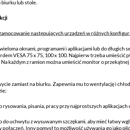
 biurku lub stole.
cji
 zamocowanie następujących urządzeń w różnych konfigur
 wieloma oknami, programami i aplikacjami lub do długich s
rdem VESA 75 x 75, 100 x 100. Najpierw trzeba umieścić p
Na każdym z ramion można umieścić monitor o przekątnej ek
ycie zamiast na biurku. Zapewnia mu to wentylację i chło
ie;
do rysowania, pisania, pracy przy najprostszych aplikacjach
go do uchwytu z wysuwanym szczękami, aby mieć łatwy w
połączeń. Inny pomysł to możliwość używania go jako pil