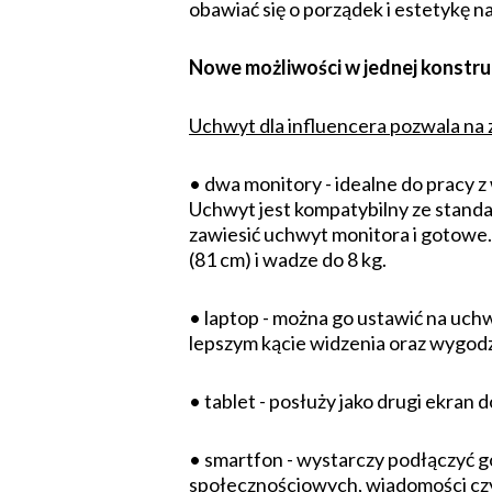
obawiać się o porządek i estetykę na
Nowe możliwości w jednej konstruk
Uchwyt dla influencera pozwala na
• dwa monitory - idealne do pracy z
Uchwyt jest kompatybilny ze standa
zawiesić uchwyt monitora i gotowe. 
(81 cm) i wadze do 8 kg.
• laptop - można go ustawić na uchw
lepszym kącie widzenia oraz wygodz
• tablet - posłuży jako drugi ekran 
• smartfon - wystarczy podłączyć 
społecznościowych, wiadomości czy 