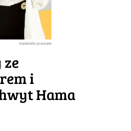
materiały prasowe
 ze
rem i
chwyt Hama