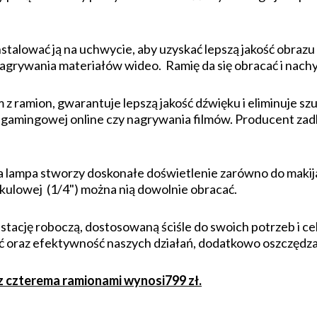
stalować ją na uchwycie, aby uzyskać lepszą jakość obraz
agrywania materiałów wideo. Ramię da się obracać i nachy
 z ramion, gwarantuje lepszą jakość dźwięku i eliminuje 
i gamingowej online czy nagrywania filmów. Producent za
na lampa stworzy doskonałe doświetlenie zarówno do maki
 kulowej (1/4") można nią dowolnie obracać.
stację roboczą, dostosowaną ściśle do swoich potrzeb i c
ć oraz efektywność naszych działań, dodatkowo oszczędzaj
 czterema ramionami wynosi
799 zł.