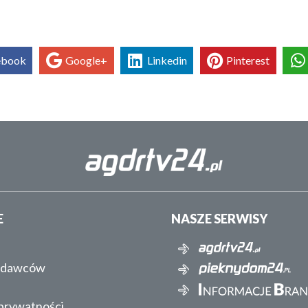
ebook
Google+
Linkedin
Pinterest
E
NASZE SERWISY
ydawców
 prywatności