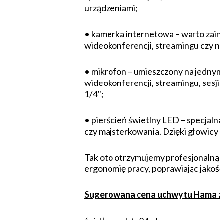
urządzeniami;
• kamerka internetowa – warto zain
wideokonferencji, streamingu czy n
• mikrofon – umieszczony na jednym
wideokonferencji, streamingu, sesj
1/4";
• pierścień świetlny LED – specjal
czy majsterkowania. Dzięki głowicy
Tak oto otrzymujemy profesjonalną 
ergonomię pracy, poprawiając jakoś
Sugerowana cena uchwytu Hama z