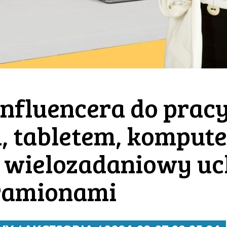
influencera do pracy
 tabletem, kompute
o wielozadaniowy u
 ramionami