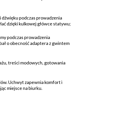
u i dźwięku podczas prowadzenia
lać dzięki kulkowej główce statywu;
szumy podczas prowadzenia
dbał o obecność adaptera z gwintem
jażu, treści modowych, gotowania
elów. Uchwyt zapewnia komfort i
ąc miejsce na biurku.