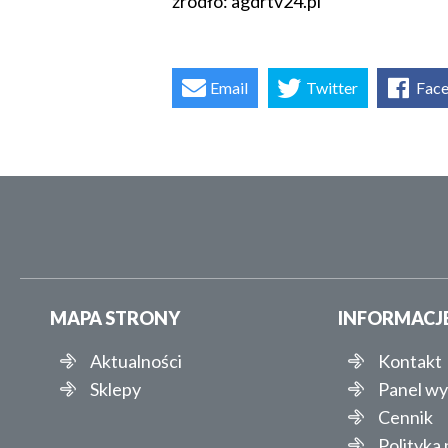
źródło: agdrtv24.pl
Email
Twitter
Fac
MAPA STRONY
INFORMACJ
Aktualności
Kontakt
Sklepy
Panel w
Cennik
Polityka