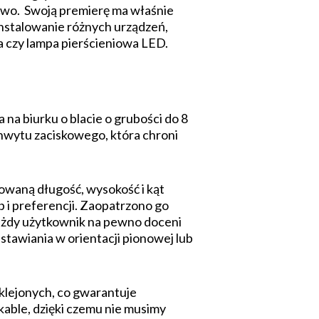
owo. Swoją premierę ma właśnie
instalowanie różnych urządzeń,
a czy lampa pierścieniowa LED.
na biurku o blacie o grubości do 8
chwytu zaciskowego, która chroni
lowaną długość, wysokość i kąt
 i preferencji. Zaopatrzono go
Każdy użytkownik na pewno doceni
stawiania w orientacji pionowej lub
klejonych, co gwarantuje
kable, dzięki czemu nie musimy