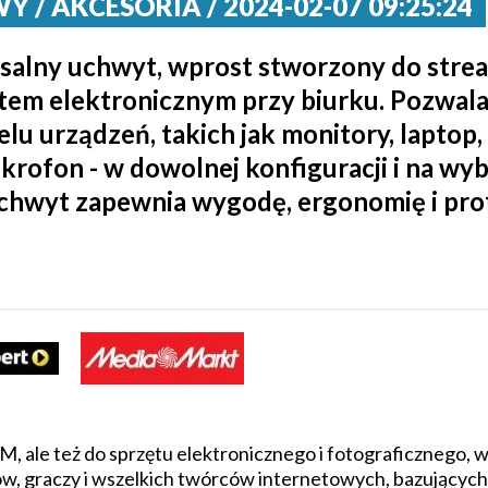
/ AKCESORIA / 2024-02-07 09:25:24
salny uchwyt, wprost stworzony do stre
zętem elektronicznym przy biurku. Pozwal
u urządzeń, takich jak monitory, laptop, 
rofon - w dowolnej konfiguracji i na wyb
chwyt zapewnia wygodę, ergonomię i prof
, ale też do sprzętu elektronicznego i fotograficznego, 
ów, graczy i wszelkich twórców internetowych, bazującyc