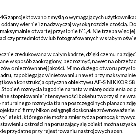
 zaprojektowano z myślą o wymagających użytkownikach.
t oddany wiernie i z nadzwyczaj wysoką rozdzielczością. 
maksymalnie otwartej przysłonie f/1,4. Nie trzeba więc j
taci czy przedmiotów lub fotografowanych w słabym oświe
cznie zredukowana w całym kadrze, dzięki czemu na zdjęci
wane w sposób zaokrąglony, bez rozmyć, nawet na obrzeżac
zów o niezrównanej jakości. Mimo dużego otworu przysłon
kadru, zapobiegając winietowaniu nawet przy maksymalnie 
jątkowa konstrukcja optyczna obiektywu AF-S NIKKOR 58 
i. Stopień rozmycia łagodnie narasta w miarę oddalenia od 
elne stopniowanie intensywności bokehu tworzy silne wraże
 naturalnego rozmycia tła na poszczególnych planach zdję
ojektanci firmy Nikon osiągnęli doskonale zrównoważenie r
wy” efekt, którego nie można zmierzyć za pomocą krzywyc
ustawieniu ostrości na poruszający się obiekt można uzysk
kle przydatne przy rejestrowaniu nastrojowych scen.