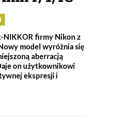
0
t-NIKKOR firmy Nikon z
 Nowy model wyróżnia się
niejszoną aberracją
Daje on użytkownikowi
ywnej ekspresji i