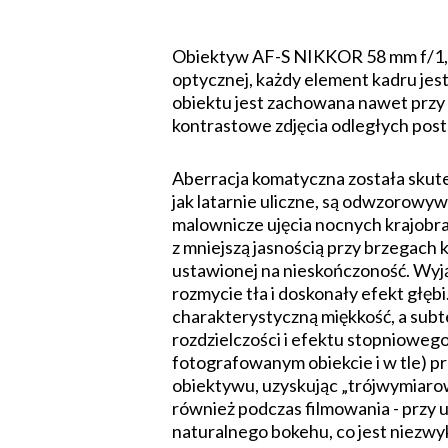
Obiektyw AF-S NIKKOR 58 mm f/1,4G
optycznej, każdy element kadru jes
obiektu jest zachowana nawet przy 
kontrastowe zdjęcia odległych pos
Aberracja komatyczna została skute
jak latarnie uliczne, są odwzorowy
malownicze ujęcia nocnych krajobra
z mniejszą jasnością przy brzegach 
ustawionej na nieskończoność. Wy
rozmycie tła i doskonały efekt głęb
charakterystyczną miękkość, a subt
rozdzielczości i efektu stopniowego
fotografowanym obiekcie i w tle) pr
obiektywu, uzyskując „trójwymiaro
również podczas filmowania - przy 
naturalnego bokehu, co jest niezwy