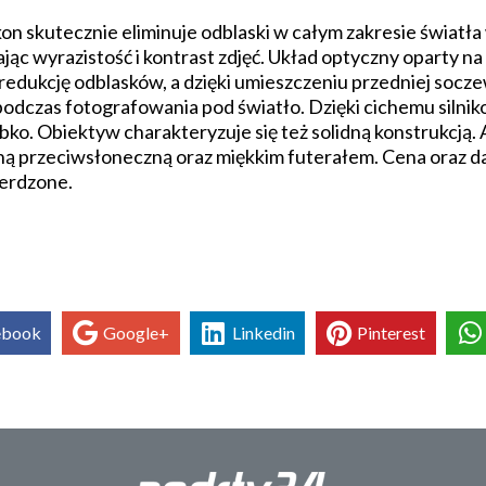
n skutecznie eliminuje odblaski w całym zakresie światła 
zając wyrazistość i kontrast zdjęć. Układ optyczny oparty
redukcję odblasków, a dzięki umieszczeniu przedniej socze
t podczas fotografowania pod światło. Dzięki cichemu sil
zybko. Obiektyw charakteryzuje się też solidną konstrukcj
oną przeciwsłoneczną oraz miękkim futerałem. Cena oraz
ierdzone.
ebook
Google+
Linkedin
Pinterest