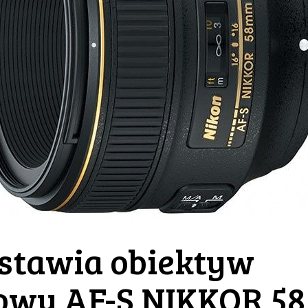
stawia obiektyw
owy AF-S NIKKOR 58