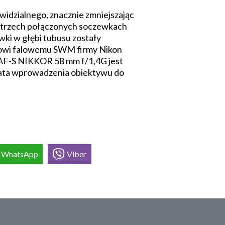
widzialnego, znacznie zmniejszając
 na trzech połączonych soczewkach
wki w głębi tubusu zostały
nikowi falowemu SWM firmy Nikon
ą. AF-S NIKKOR 58 mm f/1,4G jest
 data wprowadzenia obiektywu do
WhatsApp
Viber