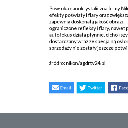
Powłoka nanokrystaliczna firmy Niko
efekty poświaty i flary oraz zwięks
zapewnia doskonałą jakość obrazu i 
ograniczone refleksy i flary, nawe
autofokus działa płynnie, cicho i s
dostarczany wraz ze specjalną osł
sprzedaży nie zostały jeszcze potw
źródło: nikon/agdrtv24.pl
Email
Twitter
Fac