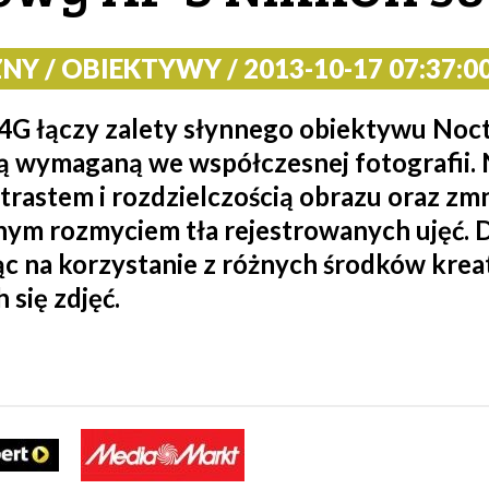
Y / OBIEKTYWY / 2013-10-17 07:37:0
G łączy zalety słynnego obiektywu Noc
ią wymaganą we współczesnej fotografii.
trastem i rozdzielczością obrazu oraz zm
ym rozmyciem tła rejestrowanych ujęć. 
ąc na korzystanie z różnych środków kreat
się zdjęć.