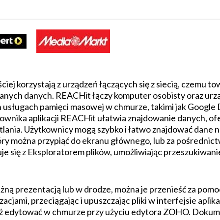
iej korzystają z urządzeń łączących się z siecią, czemu t
rowanych danych. REACHit łączy komputer osobisty oraz ur
h usługach pamięci masowej w chmurze, takimi jak Google 
tkownika aplikacji REACHit ułatwia znajdowanie danych, o
ietlania. Użytkownicy mogą szybko i łatwo znajdować dane 
óry można przypiąć do ekranu głównego, lub za pośrednict
 się z Eksploratorem plików, umożliwiając przeszukiwanie
ą prezentacją lub w drodze, można je przenieść za pomoc
acjami, przeciągając i upuszczając pliki w interfejsie aplik
eż edytować w chmurze przy użyciu edytora ZOHO. Dokumenty