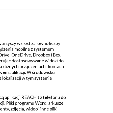
owarzyszy wzrost zarówno liczby
ządzenia mobilne z systemem
Drive, OneDrive, Dropbox i Box.
ferując dostosowywane widoki do
na różnych urządzeniach i kontach
wem aplikacji. W środowisku
 lokalizacji w tym systemie
ą aplikacji REACHit z telefonu do
acji. Pliki programu Word, arkusze
, zdjęcia, wideo i inne pliki