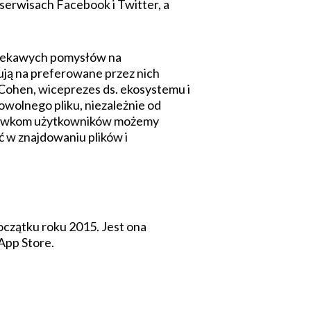
 serwisach Facebook i Twitter, a
 ciekawych pomysłów na
sują na preferowane przez nich
 Cohen, wiceprezes ds. ekosystemu i
wolnego pliku, niezależnie od
skazówkom użytkowników możemy
ać w znajdowaniu plików i
czątku roku 2015. Jest ona
App Store.