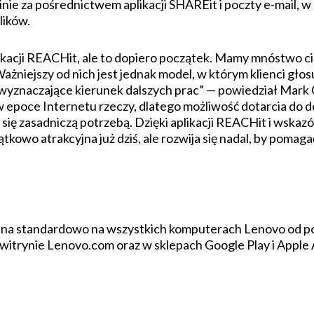
ie za pośrednictwem aplikacji SHAREit i poczty e-mail, w
lików.
plikacji REACHit, ale to dopiero początek. Mamy mnóstwo
Ważniejszy od nich jest jednak model, w którym klienci gło
 wyznaczające kierunek dalszych prac” — powiedział Mark
epoce Internetu rzeczy, dlatego możliwość dotarcia do do
e się zasadniczą potrzebą. Dzięki aplikacji REACHit i w
ątkowo atrakcyjna już dziś, ale rozwija się nadal, by pomag
ana standardowo na wszystkich komputerach Lenovo od po
witrynie Lenovo.com oraz w sklepach Google Play i Apple 