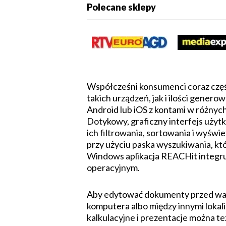
Polecane sklepy
Współcześni konsumenci coraz częśc
takich urządzeń, jak i ilości gene
Android lub iOS z kontami w różnyc
Dotykowy, graficzny interfejs uży
ich filtrowania, sortowania i wyśw
przy użyciu paska wyszukiwania, kt
Windows aplikacja REACHit integruje
operacyjnym.
Aby edytować dokumenty przed ważn
komputera albo między innymi lokaliz
kalkulacyjne i prezentacje można t