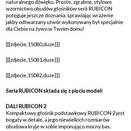
naturalnego dźwięku. Proste, zgrabne, stylowe
wzornictwo obudów głośników serii RUBICON
potęguje jeszcze doznania, sprawiając wrażenie
jakby odtwarzany utwór wykonywany był specjalnie
dla Ciebie na żywo w Twoim domu!
[[[zdjecie,15080,duze]]]
[[[zdjecie,15081,duze]]]
[[[zdjecie,15082,duze]]]
Seria RUBICON składa się z pięciu modeli
DALI RUBICON 2
Kompaktowy głośnik podstawkowy RUBICON 2 jest
bogaty w detale, a jego niewielkich rozmiarów
obudowa kryje w sobie imponująco mocny bas.