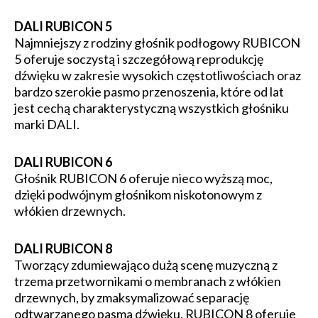
DALI RUBICON 5
Najmniejszy z rodziny głośnik podłogowy RUBICON
5 oferuje soczystą i szczegółową reprodukcję
dźwięku w zakresie wysokich częstotliwościach oraz
bardzo szerokie pasmo przenoszenia, które od lat
jest cechą charakterystyczną wszystkich głośniku
marki DALI.
DALI RUBICON 6
Głośnik RUBICON 6 oferuje nieco wyższą moc,
dzięki podwójnym głośnikom niskotonowym z
włókien drzewnych.
DALI RUBICON 8
Tworzący zdumiewająco dużą scenę muzyczną z
trzema przetwornikami o membranach z włókien
drzewnych, by zmaksymalizować separację
odtwarzanego pasma dźwięku, RUBICON 8 oferuje