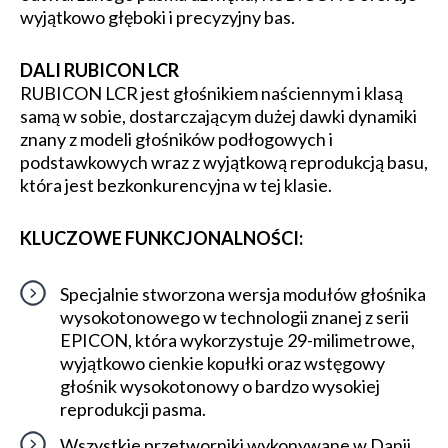
wyjątkowo głęboki i precyzyjny bas.
DALI RUBICON LCR
RUBICON LCR jest głośnikiem naściennym i klasą
samą w sobie, dostarczającym dużej dawki dynamiki
znany z modeli głośników podłogowych i
podstawkowych wraz z wyjątkową reprodukcją basu,
która jest bezkonkurencyjna w tej klasie.
KLUCZOWE FUNKCJONALNOŚCI:
Specjalnie stworzona wersja modułów głośnika
wysokotonowego w technologii znanej z serii
EPICON, która wykorzystuje 29-milimetrowe,
wyjątkowo cienkie kopułki oraz wstęgowy
głośnik wysokotonowy o bardzo wysokiej
reprodukcji pasma.
Wszystkie przetworniki wykonywane w Danii.