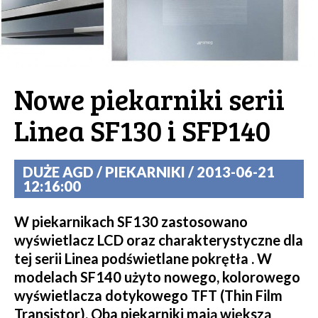
Nowe piekarniki serii
Linea SF130 i SFP140
DUŻE AGD / PIEKARNIKI / 2013-06-21
12:16:00
W piekarnikach SF130 zastosowano
wyświetlacz LCD oraz charakterystyczne dla
tej serii Linea podświetlane pokrętła . W
modelach SF140 użyto nowego, kolorowego
wyświetlacza dotykowego TFT (Thin Film
Transistor). Oba piekarniki mają większą