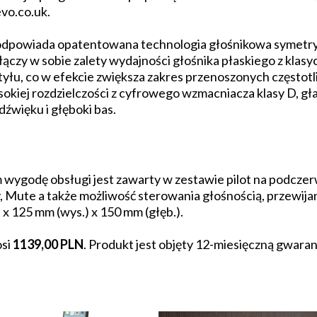
vo.co.uk.
 odpowiada opatentowana technologia głośnikowa symetr
ączy w sobie zalety wydajności głośnika płaskiego z kla
tyłu, co w efekcie zwiększa zakres przenoszonych częstotl
okiej rozdzielczości z cyfrowego wzmacniacza klasy D, g
źwięku i głęboki bas.
wygodę obsługi jest zawarty w zestawie pilot na podcze
by, Mute a także możliwość sterowania głośnością, przewija
 x 125 mm (wys.) x 150 mm (głęb.).
osi
1139,00 PLN
. Produkt jest objęty 12-miesięczną gwara