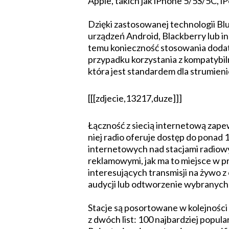
Apple, takich jak iPhone 5/5S/5C, iP
Dzięki zastosowanej technologii Bl
urządzeń Android, Blackberry lub in
temu konieczność stosowania doda
przypadku korzystania z kompatybil
która jest standardem dla strumien
[[[zdjecie,13217,duze]]]
Łączność z siecią internetową zap
niej radio oferuje dostęp do ponad
internetowych nad stacjami radiowy
reklamowymi, jak ma to miejsce w 
interesujących transmisji na żywo z 
audycji lub odtworzenie wybranych
Stacje są posortowane w kolejnośc
z dwóch list: 100 najbardziej popula