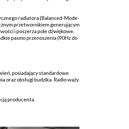
ycznego radiatora (Balanced-Mode-
sycznym przetwornikiem generującym
iwości i poszerza pole dźwiękowe.
ładkie pasmo przenoszenia (90Hz do
rwień, posiadający standardowe
nia oraz obsługi budzika. Radio waży
ncją producenta.