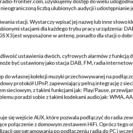
firadio-frontier.com, uzyskujemy dostęp do wielu udogodni
z nieograniczoną liczbą ulubionych audycji i udostępnianie
iwania stacji. Wystarczy wpisać jej nazwę lub inne słowo
 ulubionymi stacjami dla każdego trybu pracy urządzenia: D
S X3 jest wyposażone w antenę, ponadto dla stacji o dobre
liwość ustawienia dwóch, cyfrowych alarmów z funkcją dr
że być ustawiony jako stacja DAB, FM, radia internetoweg
ęp do własnej kolekcji muzyki przechowywanej na podłącz
dowy protokół UPnP, zapewniający pełną integrację z s
m sieciowym, z takimi funkcjami jak: Play/Pause, przewija
oblemu poradzi sobie z takimi kodekami audio jak: WMA, 
uje się wejście AUX, które pozwala podłączyć do radia zew
jące połączenie z domowym zestawem HiFi. Oprócz tego o
ualizacji oprogramowania po podłączeniu radia do PC i wc