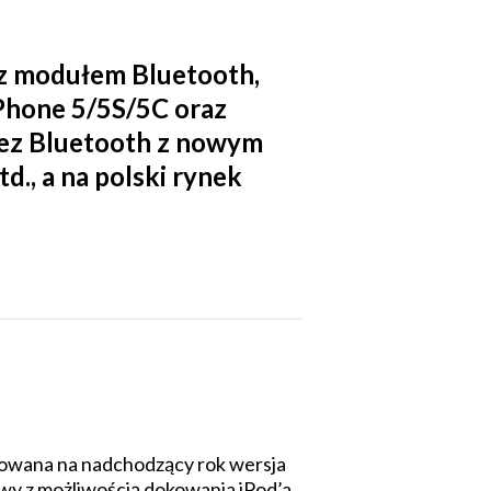
z modułem Bluetooth,
Phone 5/5S/5C oraz
ez Bluetooth z nowym
., a na polski rynek
racowana na nadchodzący rok wersja
owy z możliwością dokowania iPod’a