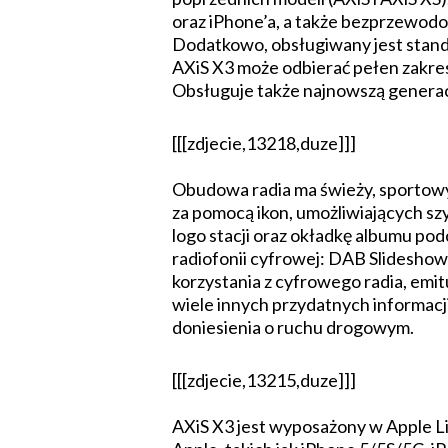
oraz iPhone’a, a także bezprzewodo
Dodatkowo, obsługiwany jest stan
AXiS X3 może odbierać pełen zakre
Obsługuje także najnowszą generacj
[[[zdjecie,13218,duze]]]
Obudowa radia ma świeży, sportowy
za pomocą ikon, umożliwiających sz
logo stacji oraz okładkę albumu po
radiofonii cyfrowej: DAB Slideshow
korzystania z cyfrowego radia, emi
wiele innych przydatnych informac
doniesienia o ruchu drogowym.
[[[zdjecie,13215,duze]]]
AXiS X3 jest wyposażony w Apple L