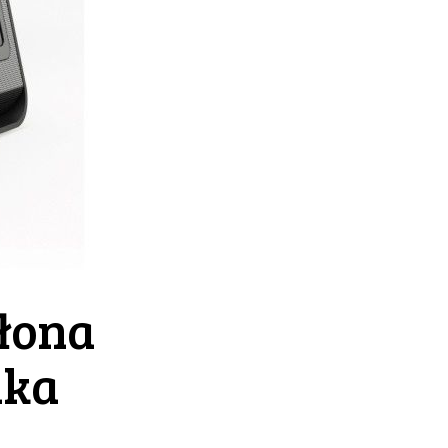
słona
ika