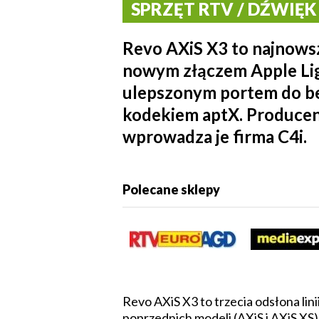
SPRZĘT RTV / DŹWIĘK /
Revo AXiS X3 to najnow
nowym złączem Apple Lig
ulepszonym portem do b
kodekiem aptX. Producent
wprowadza je firma C4i.
Polecane sklepy
Revo AXiS X3 to trzecia odsłona lin
poprzednich modeli (AXiS i AXiS XS