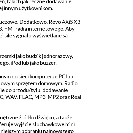
eń, takich jak ręczne dodawanie
 jej innym użytkownikom.
 kluczowe. Dodatkowo, Revo AXiS X3
AB, FM i radia internetowego. Aby
j sile sygnału wyświetlane są
zemki jako budzik jednorazowy,
o, iPod lub jako buzzer.
onym do sieci komputerze PC lub
ieciowym sprzętem domowym. Radio
nie do przodu/tyłu, dodawanie
AAC, WAV, FLAC, MP3, MP2 oraz Real
nętrzne źródło dźwięku, a także
feruje wyjście słuchawkowe mini
ześniejszym pobraniu najnowszego