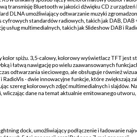
wą transmisję Bluetooth w jakości dźwięku CD z urządzeń 
dard DLNA umożliwiający odtwarzanie muzyki zgromadzon
s cyfrowych standardów radiowych, takich jak DAB, DAB +
ę usług multimedialnych, takich jak Slideshow DAB i Radi
 kolor spiżu. 3,5-calowy, kolorowy wyświetlacz TFT jest
ybką i łatwą nawigację po wielu zaawansowanych funkcjach 
dczas odtwarzania sieciowego, ale obsługuje również wizua
 i RadioVis - dwie innowacyjne funkcje, które zwiększają 
tując szereg kolorowych zdjęć multimedialnych i slajdów. 
ji, wliczając dane na temat aktualnie emitowanego utwor
ightning dock, umożliwiający podłączenie i ładowanie na