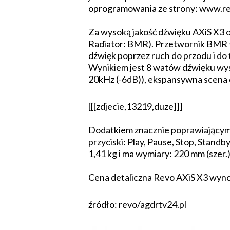
oprogramowania ze strony: www.re
Za wysoką jakość dźwięku AXiS X3
Radiator: BMR). Przetwornik BMR ł
dźwięk poprzez ruch do przodu i do 
Wynikiem jest 8 watów dźwięku wys
20kHz (-6dB)), ekspansywna scena d
[[[zdjecie,13219,duze]]]
Dodatkiem znacznie poprawiającym 
przyciski: Play, Pause, Stop, Stand
1,41 kg i ma wymiary: 220 mm (szer.)
Cena detaliczna Revo AXiS X3 wyn
źródło: revo/agdrtv24.pl