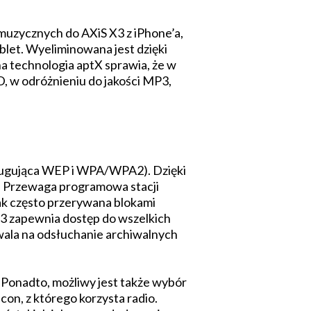
muzycznych do AXiS X3 z iPhone’a,
ablet. Wyeliminowana jest dzięki
 technologia aptX sprawia, że w
, w odróżnieniu do jakości MP3,
sługująca WEP i WPA/WPA2). Dzięki
a. Przewaga programowa stacji
ak często przerywana blokami
X3 zapewnia dostęp do wszelkich
ozwala na odsłuchanie archiwalnych
 Ponadto, możliwy jest także wybór
icon, z którego korzysta radio.