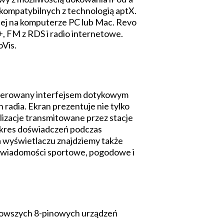
kompatybilnych z technologią aptX.
ej na komputerze PC lub Mac. Revo
, FM z RDS i radio internetowe.
oVis.
 sterowany interfejsem dotykowym
radia. Ekran prezentuje nie tylko
lizacje transmitowane przez stacje
zakres doświadczeń podczas
Na wyświetlaczu znajdziemy także
u, wiadomości sportowe, pogodowe i
jnowszych 8-pinowych urządzeń