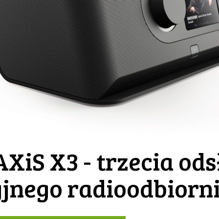
XiS X3 - trzecia od
jnego radioodbiorn