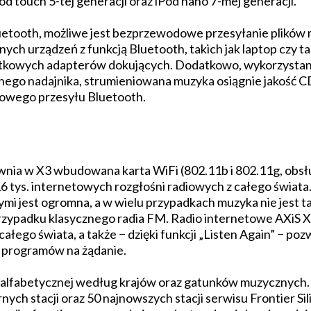
od touch 5-tej generacji oraz iPod nano 7-mej generacji.
uetooth, możliwe jest bezprzewodowe przesyłanie plików 
nych urządzeń z funkcją Bluetooth, takich jak laptop czy t
tkowych adapterów dokujących. Dodatkowo, wykorzystana
nego nadajnika, strumieniowana muzyka osiągnie jakość CD
iowego przesyłu Bluetooth.
ewnia w X3 wbudowana karta WiFi (802.11b i 802.11g, ob
 16 tys. internetowych rozgłośni radiowych z całego świat
mi jest ogromna, a w wielu przypadkach muzyka nie jest t
przypadku klasycznego radia FM. Radio internetowe AXiS 
całego świata, a także − dzięki funkcji „Listen Again” − p
 programów na żądanie.
i alfabetycznej według krajów oraz gatunków muzycznych.
rnych stacji oraz 50 najnowszych stacji serwisu Frontier Sil