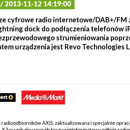
 2013-11-12 14:19:00
sze cyfrowe radio internetowe/DAB+/FM 
htning dock do podłączenia telefonów i
ezprzewodowego strumieniowania poprz
em urządzenia jest Revo Technologies Ltd
ii radioodbiorników AXiS, zaktualizowana i specjalnie op
). X3 w unikalny sposób łączy wieloformatowy odbiór radi