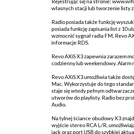
Rejestrując się na stronie: www.wi
własnych stacji lub tworzenie listy 
Radio posiada także funkcję wyszuk
posiada funkcję zapisania list z 10
wzmocnić sygnał radia FM, Revo AXi
informacje RDS.
Revo AXiS X3 zapewnia zarazem moż
codzienny lub weekendowy. Alarm mo
Revo AXiS X3 umożliwia także dost
Mac. Wykorzystuje do tego standar
staje się wtedy pełnym odtwarzacze
utworów do playlisty. Radio bez pr
Audio.
Na tylnej ściance obudowy X3 znajd
wyjście stereo RCA L/R, umożliwia
jack oraz port USB do szybkiej akt