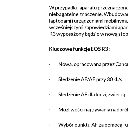
W przypadku aparatu przeznaczoneg
niebagatelne znaczenie. Wbudowane
laptopami i urzą­dze­niami mobilnymi
wcześniejszymi zapowiedziami apara
R3 wyposażony będzie w nową stopk
Kluczowe funkcje EOS R3 :
· Nowa, opracowana przez Canon
· Śledzenie AF/AE przy 30 kl./s.
· Śledzenie AF dla ludzi, zwierzą
· Możliwości nagrywania nadpróbk
· Wybór punktu AF za pomocą fun