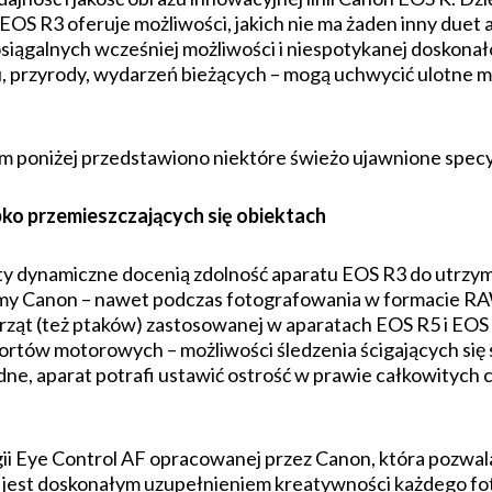
EOS R3 oferuje możliwości, jakich nie ma żaden inny duet 
iągalnych wcześniej możliwości i niespotykanej doskonało
u, przyrody, wydarzeń bieżących – mogą uchwycić ulotne 
 poniżej przedstawiono niektóre świeżo ujawnione specy
bko przemieszczających się obiektach
kty dynamiczne docenią zdolność aparatu EOS R3 do utrzym
rmy Canon – nawet podczas fotografowania w formacie RAW 
wierząt (też ptaków) zastosowanej w aparatach EOS R5 i EO
portów motorowych – możliwości śledzenia ścigających się
dne, aparat potrafi ustawić ostrość w prawie całkowitych 
ogii Eye Control AF opracowanej przez Canon, która pozwa
 jest doskonałym uzupełnieniem kreatywności każdego fot