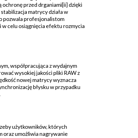
ochronę przed drganiami[ii] dzięki
tabilizacja matrycy działa w
pozwala profesjona­listom
 w celu osiągnięcia efektu rozmycia
nym, współpracująca z wydajnym
ować wysokiej jakości pliki RAW z
prędkość nowej matrycy wyznacza
synchronizację błysku w przypadku
.
rzeby użytkowników, których
em oraz umożliwia nagrywanie