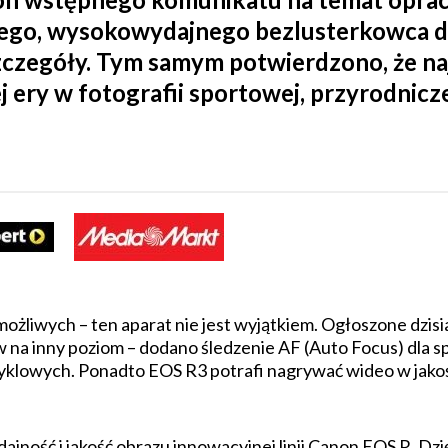
ego, wysokowydajnego bezlusterkowca dl
szczegóły. Tym samym potwier­dzono, że 
ery w fotografii sportowej, przyrod­nicze
możliwych – ten aparat nie jest wyjątkiem. Ogłoszone dzis
w na inny poziom – dodano śledzenie AF (Auto Focus) dla
lowych. Ponadto EOS R3 potrafi nagrywać wideo w jakości
ajność i jakość obrazu innowacyjnej linii Canon EOS R. D