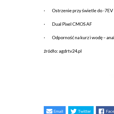
· Ostrzenie przy świetle do -7EV
· Dual Pixel CMOS AF
· Odporność na kurz i wodę – anal
źródło: agdrtv24.pl
Email
Twitter
Fac