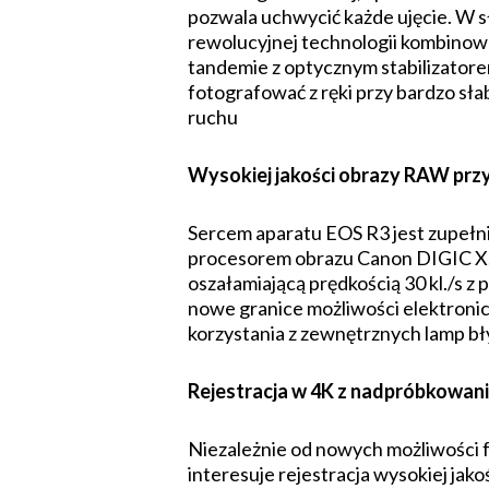
pozwala uchwycić każde ujęcie. W s
rewolucyjnej technologii kombinowa
tandemie z optycznym stabilizato
fotografować z ręki przy bardzo sła
ruchu
Wysokiej jakości obrazy RAW przy 
Sercem aparatu EOS R3 jest zupeł
procesorem obrazu Canon DIGIC X. C
oszałamiającą prędkością 30 kl./s 
nowe granice możliwości elektroni
korzystania z zewnętrznych lamp bły
Rejestracja w 4K z nadpróbkowa
Niezależnie od nowych możliwości 
interesuje rejestracja wysokiej ja