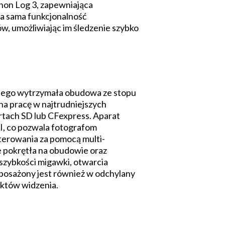
non Log 3, zapewniająca
ta sama funkcjonalność
ów, umożliwiając im śledzenie szybko
 jego wytrzymała obudowa ze stopu
na pracę w najtrudniejszych
rtach SD lub CFexpress. Aparat
II, co pozwala fotografom
terowania za pomocą multi-
ne pokrętła na obudowie oraz
szybkości migawki, otwarcia
yposażony jest również w odchylany
nktów widzenia.