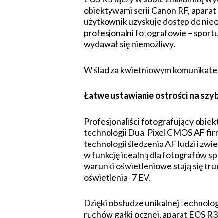
obiektywami serii Canon RF, aparat 
użytkownik uzyskuje dostęp do nieos
profesjonalni fotografowie – sport
wydawał się niemożliwy.
W ślad za kwietniowym komunikatem
Łatwe ustawianie ostrości na szy
Profesjonaliści fotografujący obie
technologii Dual Pixel CMOS AF fi
technologii śledzenia AF ludzi i z
w funkcję idealną dla fotografów s
warunki oświetleniowe stają się tru
oświet­lenia -7 EV.
Dzięki obsłudze unikalnej technol
ruchów gałki ocznej, aparat EOS R3