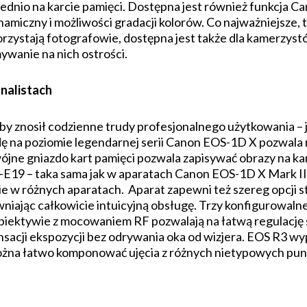
dnio na karcie pamięci. Dostępna jest również funkcja Ca
amiczny i możliwości gradacji kolorów. Co najważniejsze, 
rzystają fotografowie, dostępna jest także dla kame­rzyst
ywanie na nich ostrości.
nalistach
by znosił codzienne trudy profesjonalnego użytkowania –
ę na poziomie legendarnej serii Canon EOS-1D X pozwala 
ne gniazdo kart pamięci pozwala zapisywać obrazy na ka
LP-E19 – taka sama jak w aparatach Canon EOS-1D X Mark I
e w różnych aparatach. Aparat zapewni też szereg opcji s
wniając całkowicie intuicyjną obsługę. Trzy konfigurowal
biektywie z mocowaniem RF pozwalają na łatwą regulację 
nsacji ekspozycji bez odrywania oka od wizjera. EOS R3 w
można łatwo komponować ujęcia z różnych nietypowych pu