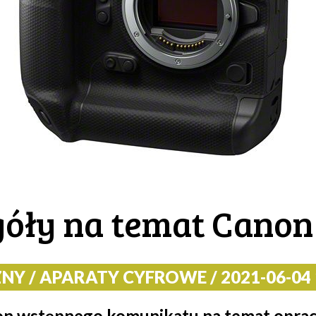
óły na temat Canon
Y / APARATY CYFROWE / 2021-06-04 1
non wstępnego komunikatu na temat op