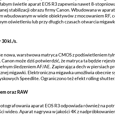
łabym świetle aparat EOS R3 zapewnia nawet 8-stopniową 
nej stabilizacji obrazu firmy Canon. Wbudowana w aparat s
rem wbudowanym w wiele obiektywów z mocowaniem RF, co 
bym oświetleniu lub przy długich czasach otwarcia migawki
30 kl./s.
nie nowa, warstwowa matryca CMOS z podświetleniem tyl
anon może dziś potwierdzić, że matryca ta będzie rejestr
z pełnym śledzeniem AF/AE. Zapierająca dech w piersiach 
cznej migawki. Elektroniczna migawka umożliwia obecnie 
s­ko­wych Speedlite. Ograniczono też efekt rolling shutter
niem oraz RAW
fotografowania aparat EOS R3 odpowiada również na pot
kości wideo. Aparat nagrywa w jakości 4K z nadpróbkowani