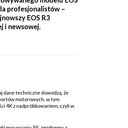
a profesjonalistów –
najnowszy EOS R3
j i newsowej.
iaj dane techniczne dowodzą, że
 sportów motorowych, w tym
 4K z nadprób­ko­wa­niem, czyli w
zięki mocowaniu RF, zgodnemu z