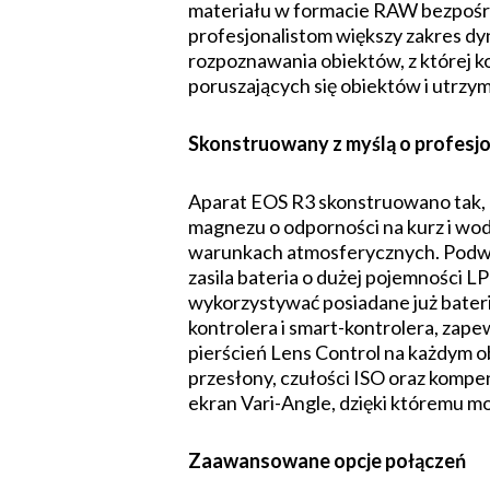
materiału w forma­cie RAW bezpośre
profesjonalistom większy zakres dyn
rozpoznawania obiektów, z której ko
poruszających się obiektów i utrzym
Skonstruowany z myślą o profesjo
Aparat EOS R3 skonstruowano tak, 
magnezu o odporności na kurz i wod
warunkach atmosferycznych. Podwój
zasila bateria o dużej pojemności 
wykorzystywać posiadane już bateri
kontrolera i smart-kontrolera, zape
pierścień Lens Control na każdym o
przesłony, czułości ISO oraz kompe
ekran Vari-Angle, dzięki któremu 
Zaawansowane opcje połączeń