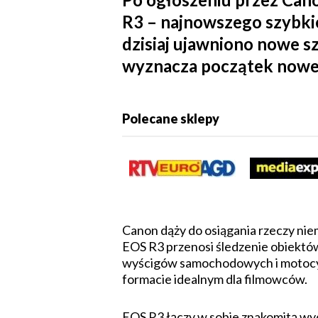
R3 – najnowszego szybki
dzisiaj ujawniono nowe 
wyznacza początek nowej 
Polecane sklepy
Canon dąży do osiągania rzeczy nie
EOS R3 przenosi śledzenie obiektó
wyścigów samocho­do­wych i motocyk
formacie idealnym dla filmowców.
EOS R3 łączy w sobie znakomitą wyd