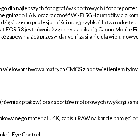
o dla najlepszych fotografów sportowych i fotoreporte­
 gniazdo LAN oraz łączność Wi-Fi 5GHz umożliwiają kom
, dzięki czemu profesjonaliści mogą szybko i łatwo udostęp
t EOS R3 jest również zgodny z aplikacją Canon Mobile Fil
ę zapewniającą przesył danych i zasilanie dla wielu now
 wielowarstwowa matryca CMOS z podświetleniem tyln
t (również ptaków) oraz sportów motorowych (wyścigi s
owanego materiału 4K, zapisu RAW na karcie pamięci ora
kcji Eye Control