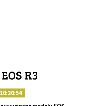
 EOS R3
0:20:54
racowywanego modelu EOS