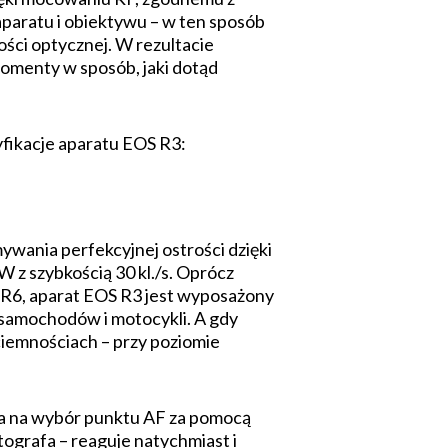
aparatu i obiektywu – w ten sposób
ści optycz­nej. W rezultacie
momenty w sposób, jaki dotąd
fikacje aparatu EOS R3:
ywania perfekcyjnej ostrości dzięki
z szybkością 30 kl./s. Oprócz
S R6, aparat EOS R3 jest wyposażony
 samochodów i motocykli. A gdy
ciemnościach – przy poziomie
la na wybór punktu AF za pomocą
ografa – reaguje natychmiast i